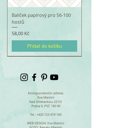
Balíček papírový pro 56-100
hostů
Cena
58,00 Kč
Přidat do košíku
Korespondenční adresa:
Eva Marzini
Nad Smetankou 221/5
Praha 9, PSČ 190 00
Tel.:
+420 723 419 100
WEB DESIGN
: Eva Marzini
FOTO: Renato Marzini