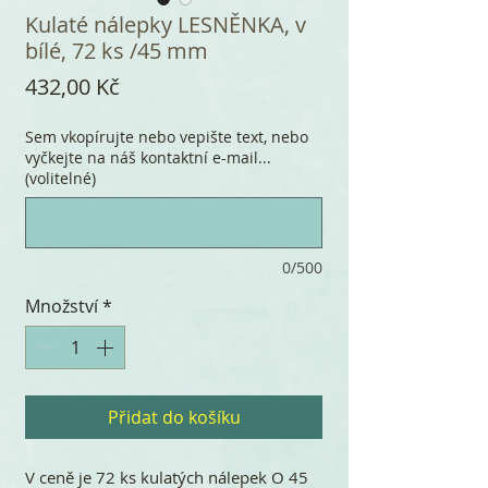
Kulaté nálepky LESNĚNKA, v
bílé, 72 ks /45 mm
Cena
432,00 Kč
Sem vkopírujte nebo vepište text, nebo
vyčkejte na náš kontaktní e-mail...
(volitelné)
0/500
Množství
*
Přidat do košíku
V ceně je 72 ks kulatých nálepek O 45