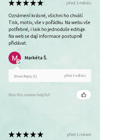
★
★
★
★
★
před 3 měsíci
Oznámení krásné, všichni ho chválí.
Tisk, motiv, vše v pořádku. Na webu vše
potřebné, i laik ho jednoduše edituje.
Na web se dají informace postupně
přidávat.
Markéta Š.
před 3 měsíci
Show Reply (1)
Was this review helpful?
★
★
★
★
★
před 1 rokem