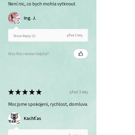
Není nic, co bych mohla vytknout.
Ing. J.
před 3 lety
Show Reply (1)
Was this review helpful?
★
★
★
★
★
před 3 lety
Moc jsme spokojeni, rychlost, domluva.
Kachťas