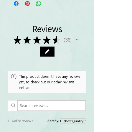
Reviews
★
★
★
★
★
38
38
This product doesn't have any reviews
yet, so check out our other reviews
instead.
1 - 6 of 38 reviews
Sort By: