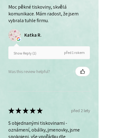
Moc pěkné tiskoviny, skvělá
komunikace. Mám radost, že jsem
vybrala tuhle firmu.
Katka R.
před 1 rokem
Show Reply (1)
Was this review helpful?
★
★
★
★
★
před 2 lety
S objednanými tiskovinami -
oznámení, obálky, jmenovky, jsme
spokojeni, vše vpořádku dle