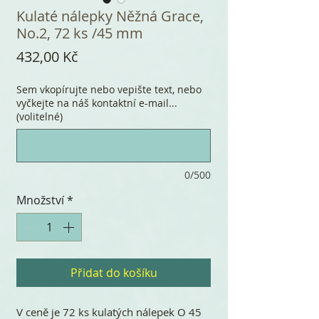
Kulaté nálepky Něžná Grace,
No.2, 72 ks /45 mm
Cena
432,00 Kč
Sem vkopírujte nebo vepište text, nebo
vyčkejte na náš kontaktní e-mail...
(volitelné)
0/500
Množství
*
Přidat do košíku
V ceně je 72 ks kulatých nálepek O 45