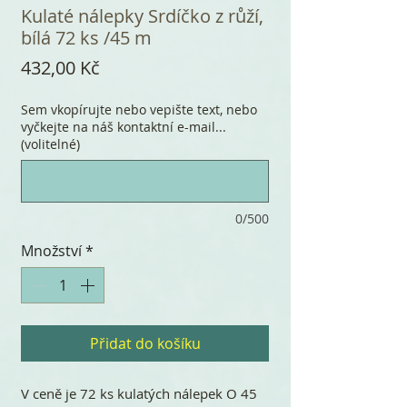
Kulaté nálepky Srdíčko z růží,
bílá 72 ks /45 m
Cena
432,00 Kč
Sem vkopírujte nebo vepište text, nebo
vyčkejte na náš kontaktní e-mail...
(volitelné)
0/500
Množství
*
Přidat do košíku
V ceně je 72 ks kulatých nálepek O 45