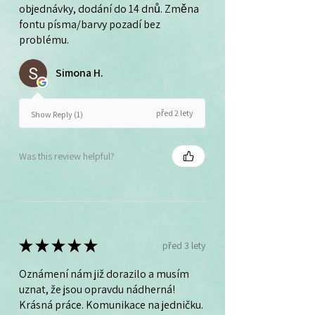
objednávky, dodání do 14 dnů. Změna
fontu písma/barvy pozadí bez
problému.
Simona H.
před 2 lety
Show Reply (1)
Was this review helpful?
★
★
★
★
★
před 3 lety
Oznámení nám již dorazilo a musím
uznat, že jsou opravdu nádherná!
Krásná práce. Komunikace na jedničku.