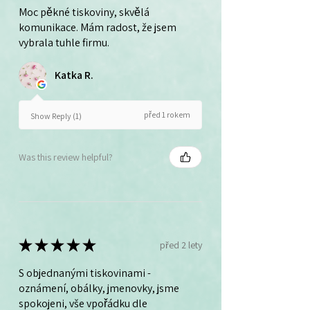
Moc pěkné tiskoviny, skvělá
komunikace. Mám radost, že jsem
vybrala tuhle firmu.
Katka R.
před 1 rokem
Show Reply (1)
Was this review helpful?
★
★
★
★
★
před 2 lety
S objednanými tiskovinami -
oznámení, obálky, jmenovky, jsme
spokojeni, vše vpořádku dle