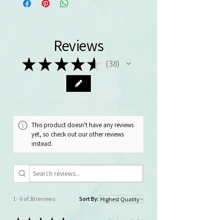
Reviews
★
★
★
★
★
38
38
This product doesn't have any reviews
yet, so check out our other reviews
instead.
1 - 6 of 38 reviews
Sort By: