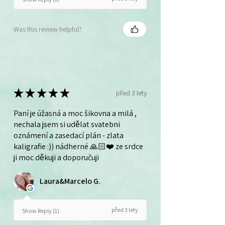
Was this review helpful?
★
★
★
★
★
před 3 lety
Paní je úžasná a moc šikovna a milá ,
nechala jsem si udělat svatebni
oznámení a zasedací plán - zlata
kaligrafie :)) nádherné 🙏🏻❤️ ze srdce
ji moc děkuji a doporučuji
Laura&Marcelo G.
před 3 lety
Show Reply (1)