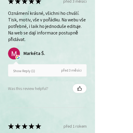
★
★
★
★
★
před 3 měsíci
Oznámení krásné, všichni ho chválí.
Tisk, motiv, vše v pořádku. Na webu vše
potřebné, i laik ho jednoduše edituje.
Na web se dají informace postupně
přidávat.
Markéta Š.
před 3 měsíci
Show Reply (1)
Was this review helpful?
★
★
★
★
★
před 1 rokem