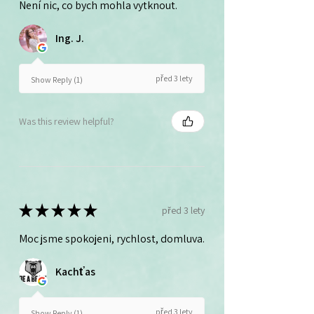
Není nic, co bych mohla vytknout.
Ing. J.
před 3 lety
Show Reply (1)
Was this review helpful?
★
★
★
★
★
před 3 lety
Moc jsme spokojeni, rychlost, domluva.
Kachťas
před 3 lety
Show Reply (1)