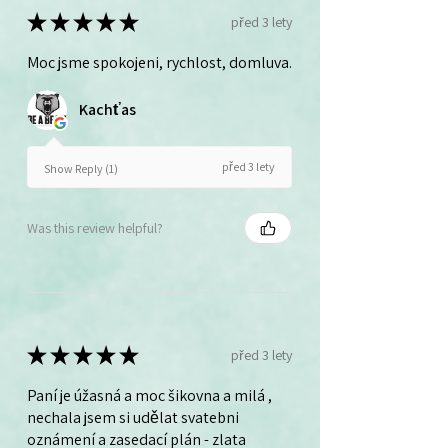
★
★
★
★
★
před 3 lety
Moc jsme spokojeni, rychlost, domluva.
Kachťas
před 3 lety
Show Reply (1)
Was this review helpful?
★
★
★
★
★
před 3 lety
Paní je úžasná a moc šikovna a milá ,
nechala jsem si udělat svatebni
oznámení a zasedací plán - zlata