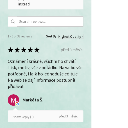
instead.
1 - 6 of 38 reviews
Sort By:
★
★
★
★
★
před 3 měsíci
Oznámení krásné, všichni ho chválí.
Tisk, motiv, vše v pořádku. Na webu vše
potřebné, i laik ho jednoduše edituje.
Na web se dají informace postupně
přidávat.
Markéta Š.
před 3 měsíci
Show Reply (1)