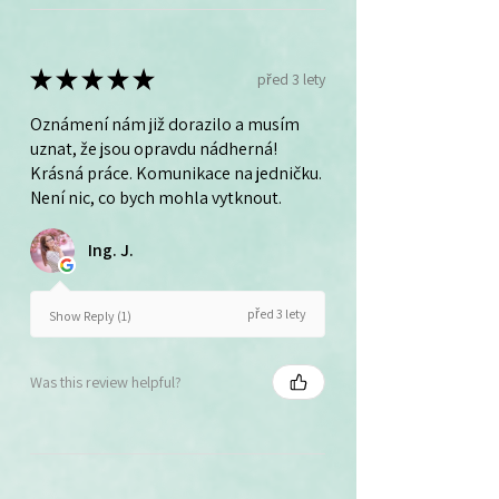
★
★
★
★
★
před 3 lety
Oznámení nám již dorazilo a musím
uznat, že jsou opravdu nádherná!
Krásná práce. Komunikace na jedničku.
Není nic, co bych mohla vytknout.
Ing. J.
před 3 lety
Show Reply (1)
Was this review helpful?