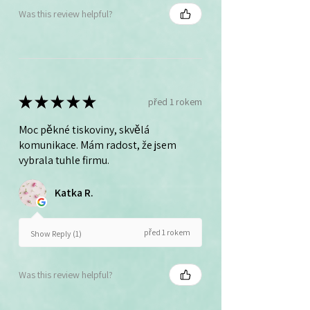
Was this review helpful?
★
★
★
★
★
před 1 rokem
Moc pěkné tiskoviny, skvělá
komunikace. Mám radost, že jsem
vybrala tuhle firmu.
Katka R.
před 1 rokem
Show Reply (1)
Was this review helpful?