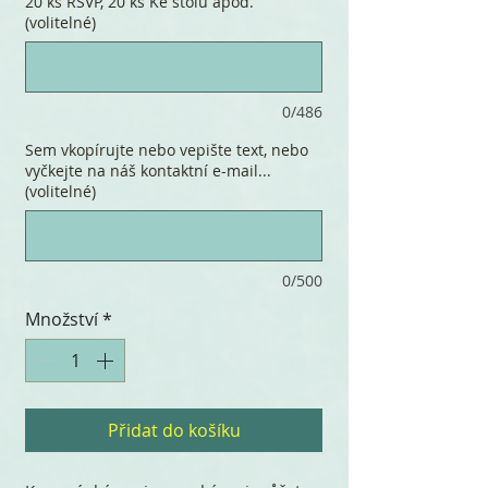
20 ks RSVP, 20 ks Ke stolu apod.
(volitelné)
0/486
Sem vkopírujte nebo vepište text, nebo
vyčkejte na náš kontaktní e-mail...
(volitelné)
0/500
Množství
*
Přidat do košíku