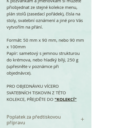
K pozvánkám a jmenovkám si můžete
přiobjednat ze stejné kolekce menu,
plán stolů (zasedací pořádek), čísla na
stoly, svatební oznámení a jiné pro Vás
vytvořím na přání.
Formát: 50 mm x 90 mm, nebo 90 mm
x 100mm
Papír: sametový s jemnou strukturou
do krémova, nebo hladký bílý, 250 g
(upřesněte v poznámce při
objednávce).
PRO OBJEDNÁVKU VÍCERO
SVATEBNÍCH TISKOVIN Z TÉTO
KOLEKCE, PŘEJDĚTE DO
"KOLEKCÍ"
Poplatek za předtiskovou
přípravu