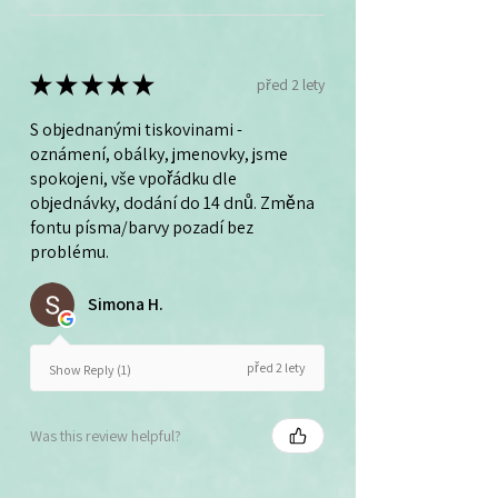
★
★
★
★
★
před 2 lety
S objednanými tiskovinami -
oznámení, obálky, jmenovky, jsme
spokojeni, vše vpořádku dle
objednávky, dodání do 14 dnů. Změna
fontu písma/barvy pozadí bez
problému.
Simona H.
před 2 lety
Show Reply (1)
Was this review helpful?