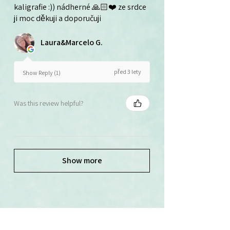
kaligrafie :)) nádherné 🙏🏻❤️ ze srdce
ji moc děkuji a doporučuji
Laura&Marcelo G.
před 3 lety
Show Reply (1)
Was this review helpful?
Show more