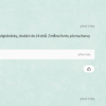
před 2 lety
 objednávky, dodání do 14 dnů. Změna fontu písma/barvy
před 2 lety
před 3 lety