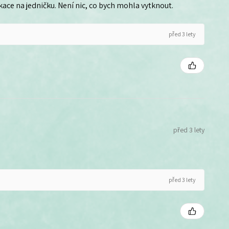
ce na jedničku. Není nic, co bych mohla vytknout.
před 3 lety
před 3 lety
před 3 lety