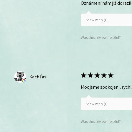
Oznámení nám již dorazil
Show Reply (1)
Was this review helpful?
★
★
★
★
★
Kachťas
Moc jsme spokojeni, rych
Show Reply (1)
Was this review helpful?