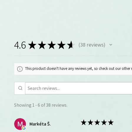
4.6
★
★
★
★
★
38
reviews
38
This product doesn't have any reviews yet, so check out our other 
Showing 1 - 6 of 38 reviews.
★
★
★
★
★
Markéta Š.