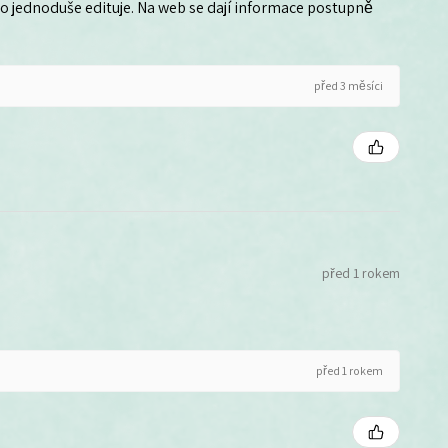
 ho jednoduše edituje. Na web se dají informace postupně
před 3 měsíci
před 1 rokem
před 1 rokem