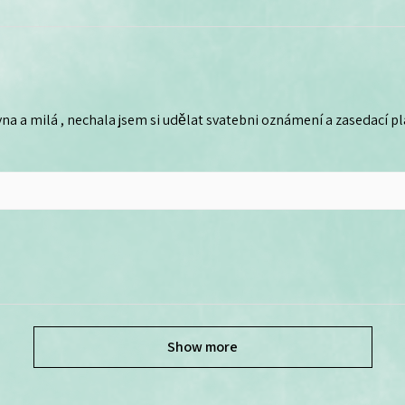
na a milá , nechala jsem si udělat svatebni oznámení a zasedací plá
Show more