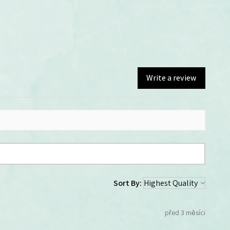
Write a review
Sort By:
před 3 měsíci