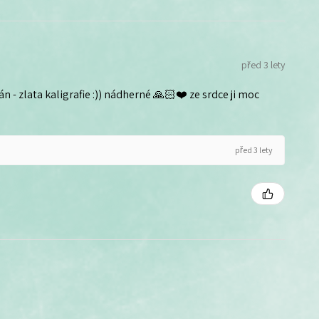
před 3 lety
n - zlata kaligrafie :)) nádherné 🙏🏻❤️ ze srdce ji moc
před 3 lety