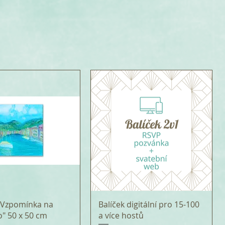
 "Vzpomínka na
Balíček digitální pro 15-100
o" 50 x 50 cm
a více hostů