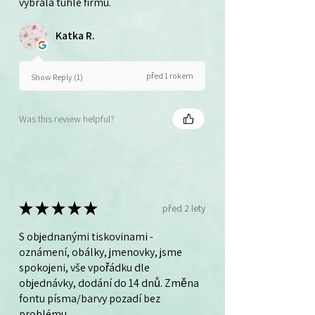
vybrala tuhle firmu.
Katka R.
před 1 rokem
Show Reply (1)
Was this review helpful?
★
★
★
★
★
před 2 lety
S objednanými tiskovinami -
oznámení, obálky, jmenovky, jsme
spokojeni, vše vpořádku dle
objednávky, dodání do 14 dnů. Změna
fontu písma/barvy pozadí bez
problému.