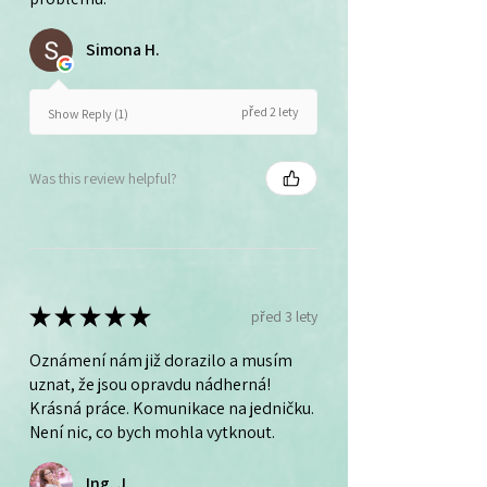
Simona H.
před 2 lety
Show Reply (1)
Was this review helpful?
★
★
★
★
★
před 3 lety
Oznámení nám již dorazilo a musím
uznat, že jsou opravdu nádherná!
Krásná práce. Komunikace na jedničku.
Není nic, co bych mohla vytknout.
Ing. J.