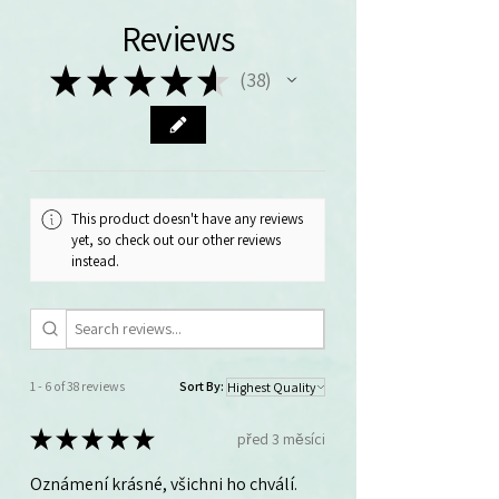
Reviews
★
★
★
★
★
38
38
This product doesn't have any reviews
yet, so check out our other reviews
instead.
1 - 6 of 38 reviews
Sort By:
★
★
★
★
★
před 3 měsíci
Oznámení krásné, všichni ho chválí.