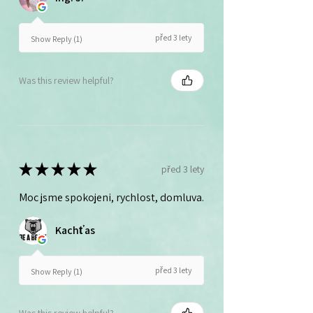
před 3 lety
Show Reply (1)
Was this review helpful?
★
★
★
★
★
před 3 lety
Moc jsme spokojeni, rychlost, domluva.
Kachťas
před 3 lety
Show Reply (1)
Was this review helpful?