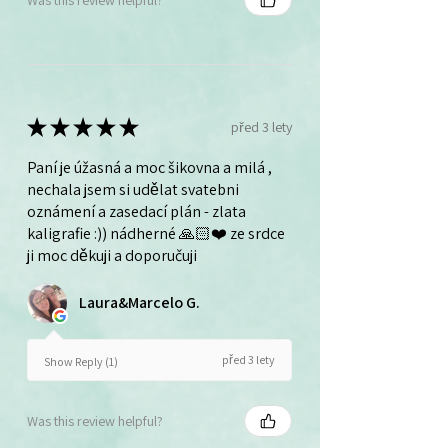
★
★
★
★
★
před 3 lety
Paní je úžasná a moc šikovna a milá ,
nechala jsem si udělat svatebni
oznámení a zasedací plán - zlata
kaligrafie :)) nádherné 🙏🏻❤️ ze srdce
ji moc děkuji a doporučuji
Laura&Marcelo G.
před 3 lety
Show Reply (1)
Was this review helpful?