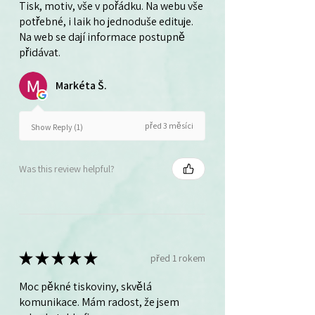
Tisk, motiv, vše v pořádku. Na webu vše
potřebné, i laik ho jednoduše edituje.
Na web se dají informace postupně
přidávat.
Markéta Š.
před 3 měsíci
Show Reply (1)
Was this review helpful?
★
★
★
★
★
před 1 rokem
Moc pěkné tiskoviny, skvělá
komunikace. Mám radost, že jsem