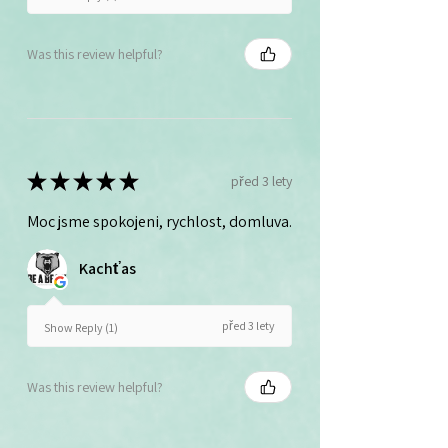
Was this review helpful?
★
★
★
★
★
před 3 lety
Moc jsme spokojeni, rychlost, domluva.
Kachťas
před 3 lety
Show Reply (1)
Was this review helpful?