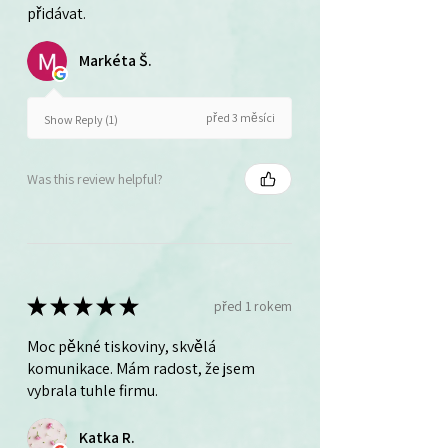
přidávat.
Markéta Š.
před 3 měsíci
Show Reply (1)
Was this review helpful?
★
★
★
★
★
před 1 rokem
Moc pěkné tiskoviny, skvělá
komunikace. Mám radost, že jsem
vybrala tuhle firmu.
Katka R.