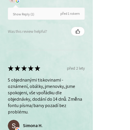
před 1 rokem
Show Reply (1)
Was this review helpful?
★
★
★
★
★
před 2 lety
S objednanými tiskovinami -
oznámení, obálky, jmenovky, jsme
spokojeni, vše vpořádku dle
objednávky, dodání do 14 dnů. Změna
fontu písma/barvy pozadí bez
problému.
Simona H.