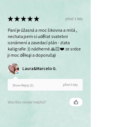
★
★
★
★
★
před 3 lety
Paní je úžasná a moc šikovna a milá ,
nechala jsem si udělat svatebni
oznámení a zasedací plán - zlata
kaligrafie :)) nádherné 🙏🏻❤️ ze srdce
ji moc děkuji a doporučuji
Laura&Marcelo G.
před 3 lety
Show Reply (1)
Was this review helpful?