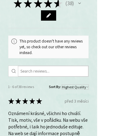
★
★
★
★
★
38
38
This product doesn't have any reviews
yet, so check out our other reviews
instead.
1 - 6 of 38 reviews
Sort By:
★
★
★
★
★
před 3 měsíci
Oznámení krásné, všichni ho chválí.
Tisk, motiv, vše v pořádku. Na webu vše
potřebné, i laik ho jednoduše edituje.
Na web se dají informace postupně