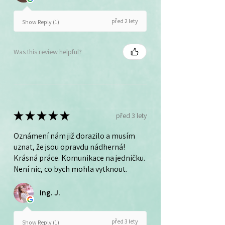
před 2 lety
Show Reply (1)
Was this review helpful?
★
★
★
★
★
před 3 lety
Oznámení nám již dorazilo a musím
uznat, že jsou opravdu nádherná!
Krásná práce. Komunikace na jedničku.
Není nic, co bych mohla vytknout.
Ing. J.
před 3 lety
Show Reply (1)