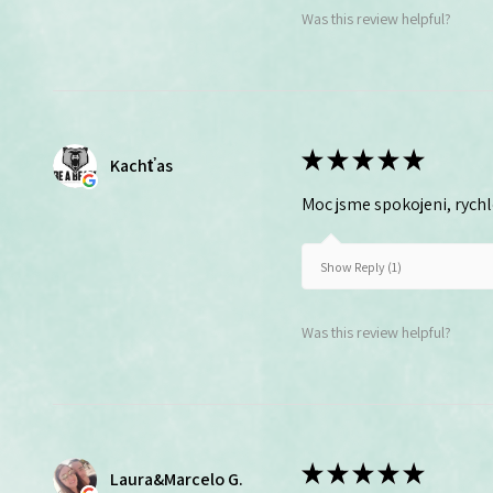
Was this review helpful?
★
★
★
★
★
Kachťas
Moc jsme spokojeni, rych
Show Reply (1)
Was this review helpful?
★
★
★
★
★
Laura&Marcelo G.