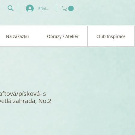
Přihlásit se
Na zakázku
Obrazy / Ateliér
Club Inspirace
ftová/písková- s
etlá zahrada, No.2