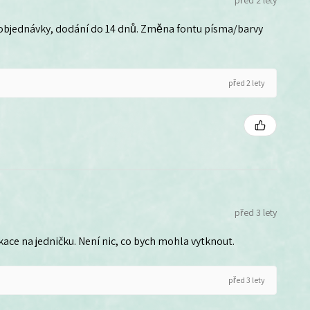
před 2 lety
 objednávky, dodání do 14 dnů. Změna fontu písma/barvy
před 2 lety
před 3 lety
ce na jedničku. Není nic, co bych mohla vytknout.
před 3 lety