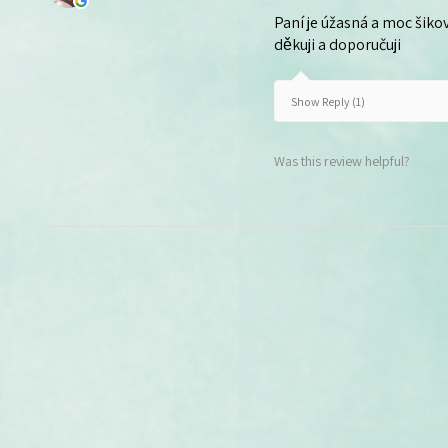
Paní je úžasná a moc šikov
děkuji a doporučuji
Show Reply (1)
Was this review helpful?