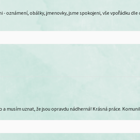
i - oznámení, obálky, jmenovky, jsme spokojeni, vše vpořádku dle
o a musím uznat, že jsou opravdu nádherná! Krásná práce. Komunika