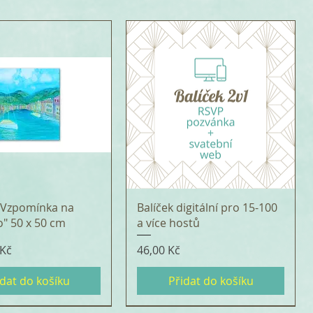
 "Vzpomínka na
Balíček digitální pro 15-100
o" 50 x 50 cm
a více hostů
Cena
 Kč
46,00 Kč
idat do košíku
Přidat do košíku