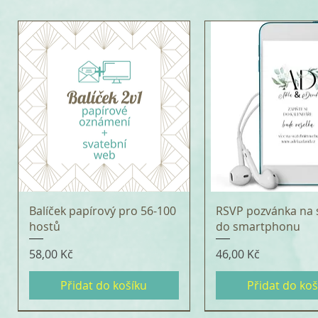
Balíček papírový pro 56-100
RSVP pozvánka na 
hostů
do smartphonu
Cena
Cena
58,00 Kč
46,00 Kč
Přidat do košíku
Přidat do koš