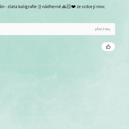
n - zlata kaligrafie :)) nádherné 🙏🏻❤️ ze srdce ji moc
před 3 lety