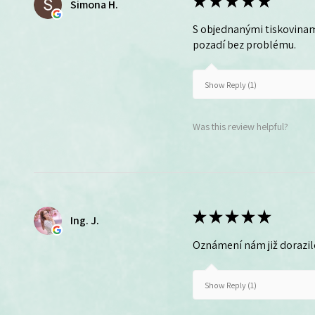
★
★
★
★
★
Simona H.
S objednanými tiskovinam
pozadí bez problému.
Show Reply (1)
Was this review helpful?
★
★
★
★
★
Ing. J.
Oznámení nám již dorazil
Show Reply (1)