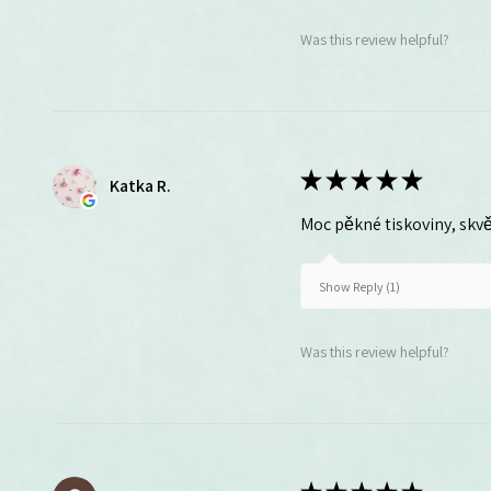
Was this review helpful?
★
★
★
★
★
Katka R.
Moc pěkné tiskoviny, skvě
Show Reply (1)
Was this review helpful?