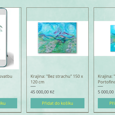
svatbu
Krajina: "Bez strachu" 150 x
Krajina:
120 cm
Portofin
Cena
Cena
45 000,00 Kč
5 000,00
íku
Přidat do košíku
Př