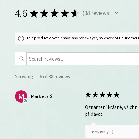
4.6
★
★
★
★
★
38
reviews
38
This product doesn't have any reviews yet, so check out our other 
Showing 1 - 6 of 38 reviews.
★
★
★
★
★
Markéta Š.
Oznámení krásné, všichni 
přidávat.
Show Reply (1)