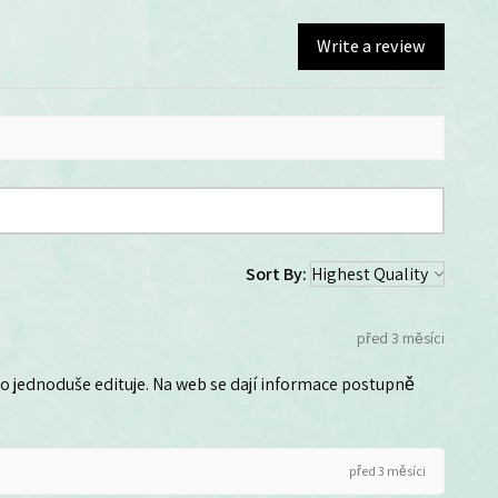
Write a review
Sort By:
před 3 měsíci
 ho jednoduše edituje. Na web se dají informace postupně
před 3 měsíci