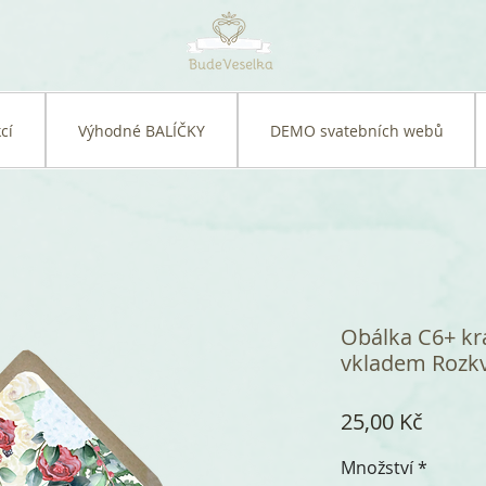
cí
Výhodné BALÍČKY
DEMO svatebních webů
Obálka C6+ kra
vkladem Rozkv
Cena
25,00 Kč
Množství
*