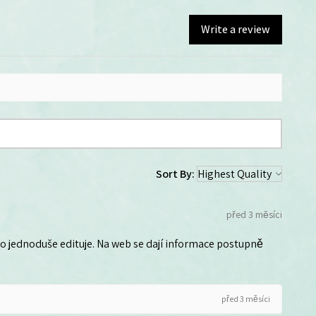
Write a review
Sort By:
před 3 měsíci
 ho jednoduše edituje. Na web se dají informace postupně
před 3 měsíci