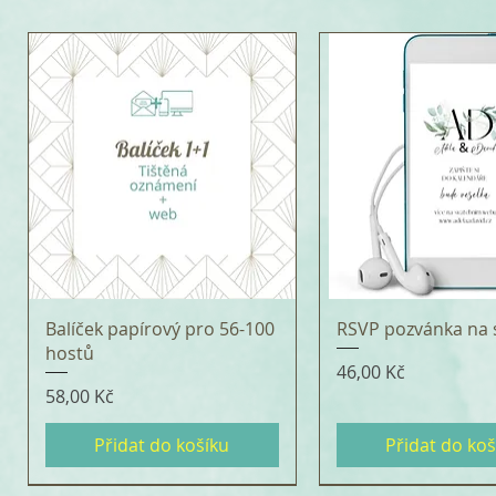
Balíček papírový pro 56-100
RSVP pozvánka na 
hostů
Cena
46,00 Kč
Cena
58,00 Kč
Přidat do košíku
Přidat do koš