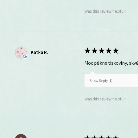
Was this review helpful?
★
★
★
★
★
Katka R.
Moc pěkné tiskoviny, skvě
Show Reply (1)
Was this review helpful?