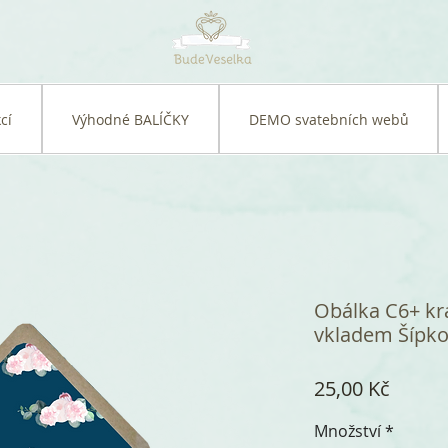
cí
Výhodné BALÍČKY
DEMO svatebních webů
Obálka C6+ kra
vkladem Šípko
Cena
25,00 Kč
Množství
*