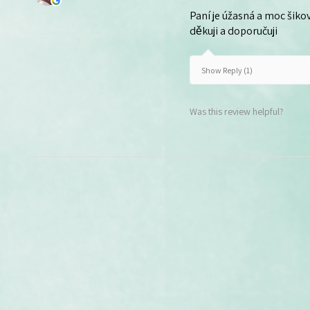
Paní je úžasná a moc šikov
děkuji a doporučuji
Show Reply (1)
Was this review helpful?