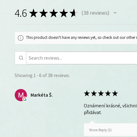
4.6
★
★
★
★
★
38
reviews
38
This product doesn't have any reviews yet, so check out our other 
Showing 1 - 6 of 38 reviews.
★
★
★
★
★
Markéta Š.
Oznámení krásné, všichni 
přidávat.
Show Reply (1)