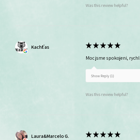
Was this review helpful?
★
★
★
★
★
Kachťas
Moc jsme spokojeni, rych
Show Reply (1)
Was this review helpful?
★
★
★
★
★
Laura&Marcelo G.