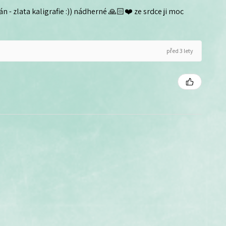
n - zlata kaligrafie :)) nádherné 🙏🏻❤️ ze srdce ji moc
před 3 lety