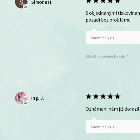
★
★
★
★
★
Simona H.
S objednanými tiskovinam
pozadí bez problému.
Show Reply (1)
Was this review helpful?
★
★
★
★
★
Ing. J.
Oznámení nám již dorazil
Show Reply (1)