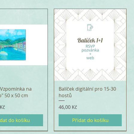
 "Vzpomínka na
Balíček digitální pro 15-30
o" 50 x 50 cm
hostů
Cena
 Kč
46,00 Kč
idat do košíku
Přidat do košíku