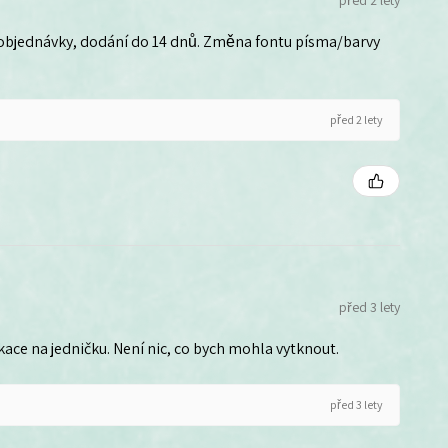
před 2 lety
 objednávky, dodání do 14 dnů. Změna fontu písma/barvy
před 2 lety
před 3 lety
ce na jedničku. Není nic, co bych mohla vytknout.
před 3 lety