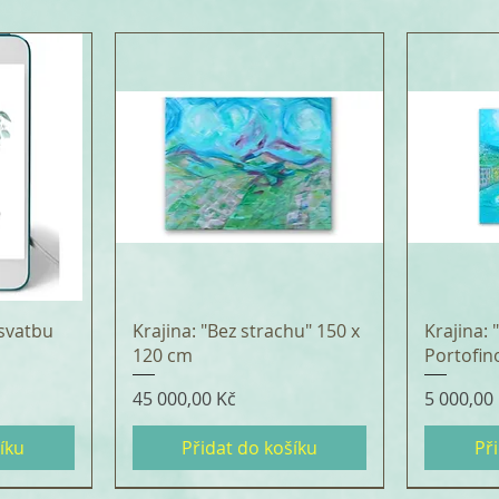
svatbu
Krajina: "Bez strachu" 150 x
Krajina:
120 cm
Portofin
Cena
Cena
45 000,00 Kč
5 000,00
íku
Přidat do košíku
Př