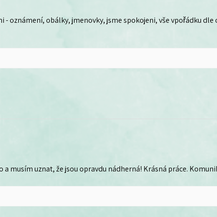
i - oznámení, obálky, jmenovky, jsme spokojeni, vše vpořádku dle
o a musím uznat, že jsou opravdu nádherná! Krásná práce. Komunika