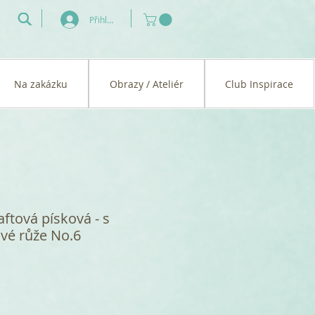
Přihlásit se
Na zakázku
Obrazy / Ateliér
Club Inspirace
ftová písková - s
vé růže No.6