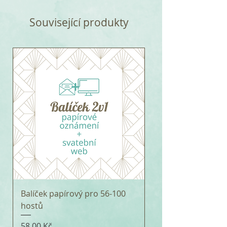
Související produkty
Balíček papírový pro 56-100
hostů
Cena
58,00 Kč