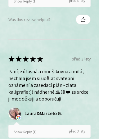
před 3 lety
Show Reply (1)
Was this review helpful?
★
★
★
★
★
před 3 lety
Paní je úžasná a moc šikovna a milá ,
nechala jsem si udělat svatebni
oznámení a zasedací plán - zlata
kaligrafie :)) nádherné 🙏🏻❤️ ze srdce
ji moc děkuji a doporučuji
Laura&Marcelo G.
před 3 lety
Show Reply (1)