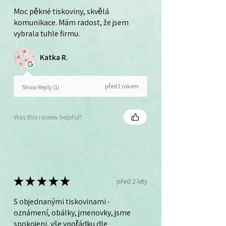
Moc pěkné tiskoviny, skvělá
komunikace. Mám radost, že jsem
vybrala tuhle firmu.
Katka R.
před 1 rokem
Show Reply (1)
Was this review helpful?
★
★
★
★
★
před 2 lety
S objednanými tiskovinami -
oznámení, obálky, jmenovky, jsme
spokojeni, vše vpořádku dle