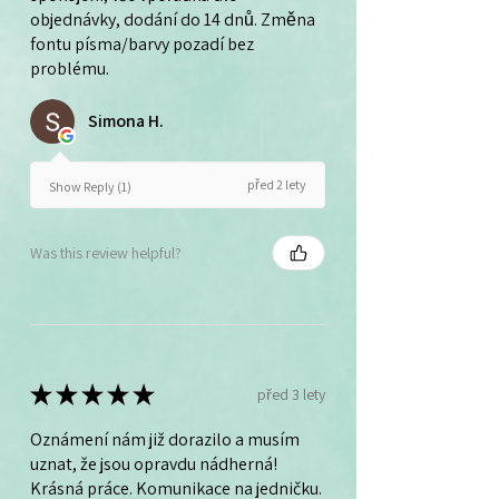
objednávky, dodání do 14 dnů. Změna
fontu písma/barvy pozadí bez
problému.
Simona H.
před 2 lety
Show Reply (1)
Was this review helpful?
★
★
★
★
★
před 3 lety
Oznámení nám již dorazilo a musím
uznat, že jsou opravdu nádherná!
Krásná práce. Komunikace na jedničku.