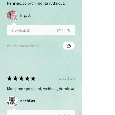
Není nic, co bych mohla vytknout.
Ing. J.
před 3 lety
Show Reply (1)
Was this review helpful?
★
★
★
★
★
před 3 lety
Moc jsme spokojeni, rychlost, domluva.
Kachťas