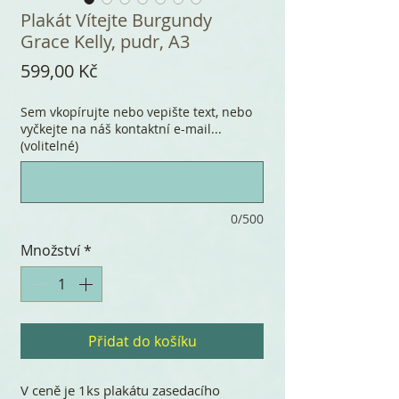
Plakát Vítejte Burgundy
Grace Kelly, pudr, A3
Cena
599,00 Kč
Sem vkopírujte nebo vepište text, nebo
vyčkejte na náš kontaktní e-mail...
(volitelné)
0/500
Množství
*
Přidat do košíku
V ceně je 1ks plakátu zasedacího