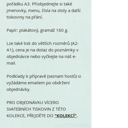
pořádku A3. Přiobjednejte si také
jmenovky, menu, čísla na stoly a další
tiskoviny na přání.
Papír: plakátový, gramáž 160 g.
Lze také tisk do větších rozměrů (A2-
A1), cena je na dotaz do poznámky v
objednávce nebo vyčkejte na náš e-
mail.
Podklady k přípravě (seznam hostů) si
vyžádáme emailem po obdržení
objednávky.
PRO OBJEDNÁVKU VÍCERO
SVATEBNÍCH TISKOVIN Z TÉTO
KOLEKCE, PŘEJDĚTE DO
"KOLEKCÍ"
.