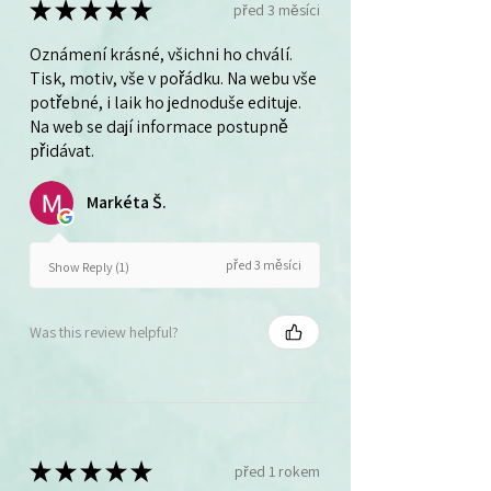
★
★
★
★
★
před 3 měsíci
Oznámení krásné, všichni ho chválí.
Tisk, motiv, vše v pořádku. Na webu vše
potřebné, i laik ho jednoduše edituje.
Na web se dají informace postupně
přidávat.
Markéta Š.
před 3 měsíci
Show Reply (1)
Was this review helpful?
★
★
★
★
★
před 1 rokem