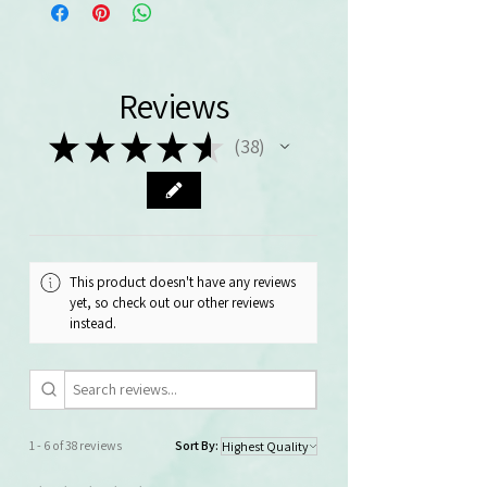
Reviews
★
★
★
★
★
38
38
This product doesn't have any reviews
yet, so check out our other reviews
instead.
1 - 6 of 38 reviews
Sort By: