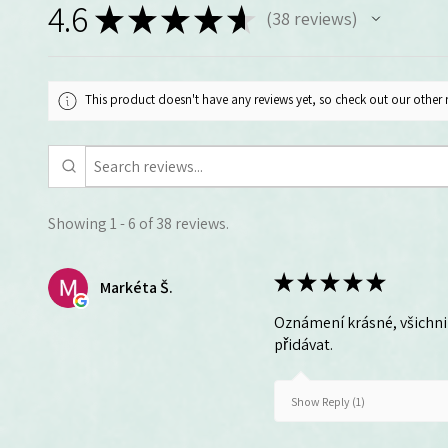
4.6
★
★
★
★
★
38
reviews
38
This product doesn't have any reviews yet, so check out our other 
Showing 1 - 6 of 38 reviews.
★
★
★
★
★
Markéta Š.
Oznámení krásné, všichni 
přidávat.
Show Reply (1)