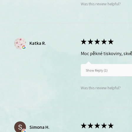
Was this review helpful?
★
★
★
★
★
Katka R.
Moc pěkné tiskoviny, skvě
Show Reply (1)
Was this review helpful?
★
★
★
★
★
Simona H.