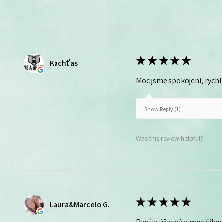
★
★
★
★
★
Kachťas
Moc jsme spokojeni, rych
Show Reply (1)
Was this review helpful?
★
★
★
★
★
Laura&Marcelo G.
Paní je úžasná a moc šikov