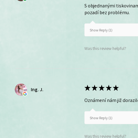
S objednanými tiskovinam
pozadí bez problému.
Show Reply (1)
Was this review helpful?
★
★
★
★
★
Ing. J.
Oznámení nám již dorazil
Show Reply (1)
Was this review helpful?