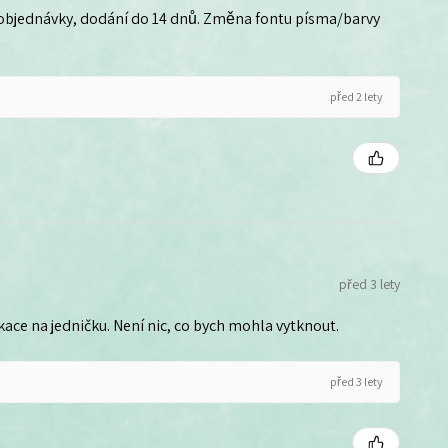
 objednávky, dodání do 14 dnů. Změna fontu písma/barvy
před 2 lety
před 3 lety
ce na jedničku. Není nic, co bych mohla vytknout.
před 3 lety