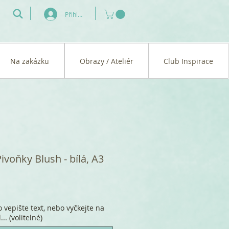
Přihlásit se
Na zakázku
Obrazy / Ateliér
Club Inspirace
Pivoňky Blush - bílá, A3
 vepište text, nebo vyčkejte na
.. (volitelné)