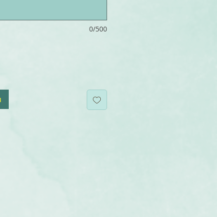
0/500
u