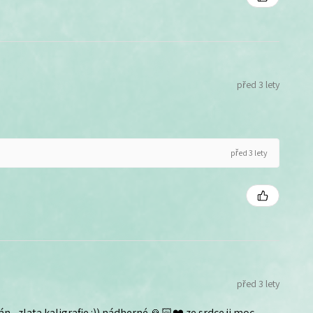
před 3 lety
před 3 lety
před 3 lety
n - zlata kaligrafie :)) nádherné 🙏🏻❤️ ze srdce ji moc