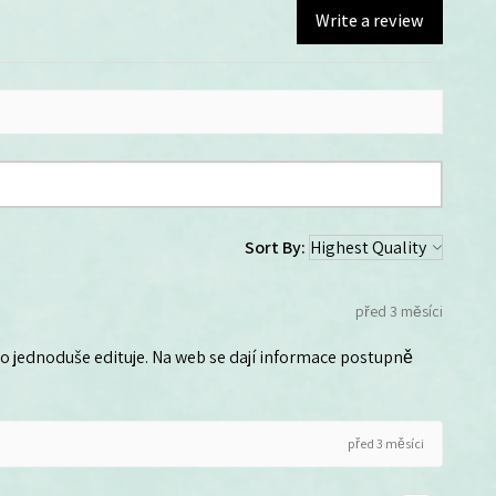
Write a review
Sort By:
před 3 měsíci
 ho jednoduše edituje. Na web se dají informace postupně
před 3 měsíci