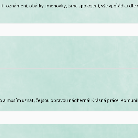
i - oznámení, obálky, jmenovky, jsme spokojeni, vše vpořádku dle
o a musím uznat, že jsou opravdu nádherná! Krásná práce. Komunika