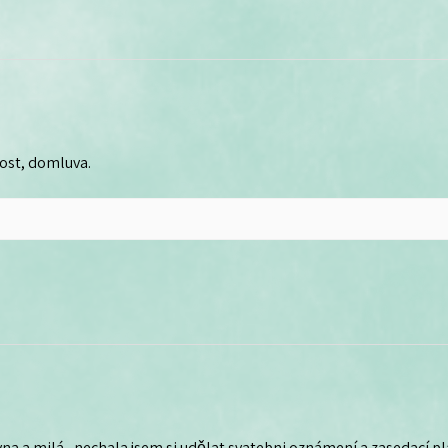
lost, domluva.
na a milá , nechala jsem si udělat svatebni oznámení a zasedací plá