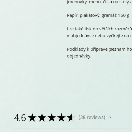
jmenovky, menu, čísla na stoly a
Papír: plakátový, gramáž 160 g.
Lze také tisk do větších rozměr
v objednávce nebo vyčkejte na n
Podklady k přípravě (seznam ho
objednávky.
4.6
★
★
★
★
★
38
reviews
38