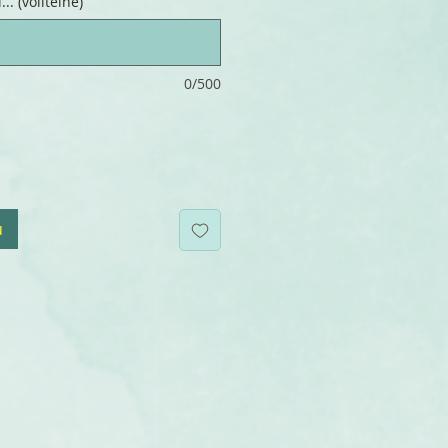
.. (volitelné)
0/500
u