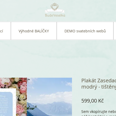
cí
Výhodné BALÍČKY
DEMO svatebních webů
Plakát Zasedac
modrý - tištěn
Cena
599,00 Kč
Sem vkopírujte nebo