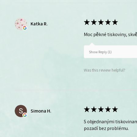
★
★
★
★
★
Katka R.
Moc pěkné tiskoviny, skvě
Show Reply (1)
Was this review helpful?
★
★
★
★
★
Simona H.
S objednanými tiskovinam
pozadí bez problému.