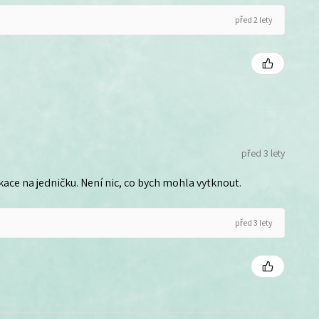
před 2 lety
před 3 lety
ce na jedničku. Není nic, co bych mohla vytknout.
před 3 lety