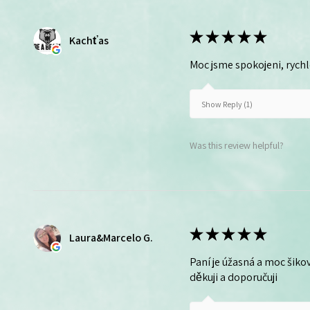
★
★
★
★
★
Kachťas
Moc jsme spokojeni, rych
Show Reply (1)
Was this review helpful?
★
★
★
★
★
Laura&Marcelo G.
Paní je úžasná a moc šikov
děkuji a doporučuji