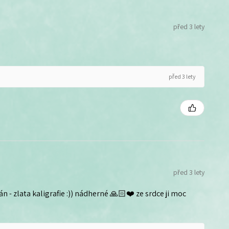
před 3 lety
před 3 lety
před 3 lety
n - zlata kaligrafie :)) nádherné 🙏🏻❤️ ze srdce ji moc