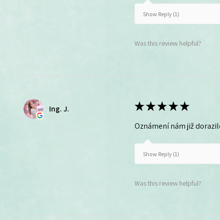
Show Reply (1)
Was this review helpful?
★
★
★
★
★
Ing. J.
Oznámení nám již dorazil
Show Reply (1)
Was this review helpful?