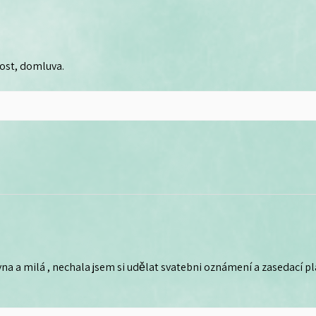
lost, domluva.
na a milá , nechala jsem si udělat svatebni oznámení a zasedací plá