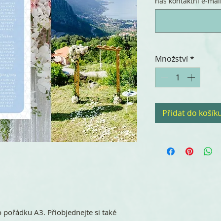
náš kontaktní e-mail.
Množství
*
Přidat do košík
o pořádku A3. Přiobjednejte si také