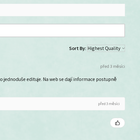
Sort By:
před 3 měsíci
 ho jednoduše edituje. Na web se dají informace postupně
před 3 měsíci