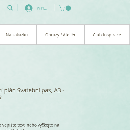
Přihlásit se
Na zakázku
Obrazy / Ateliér
Club Inspirace
í plán Svatební pas, A3 -
ý
 vepište text, nebo vyčkejte na