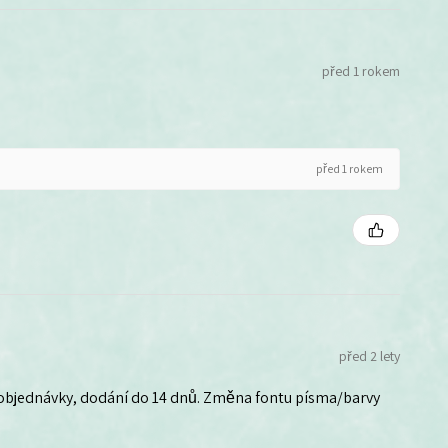
před 1 rokem
před 1 rokem
před 2 lety
 objednávky, dodání do 14 dnů. Změna fontu písma/barvy