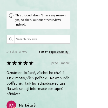
This product doesn't have any reviews
yet, so check out our other reviews
instead.
1 - 6 of 38 reviews
Sort By:
★
★
★
★
★
před 3 měsíci
Oznámení krásné, všichni ho chválí.
Tisk, motiv, vše v pořádku. Na webu vše
potřebné, i laik ho jednoduše edituje.
Na web se dají informace postupně
přidávat.
Markéta Š.