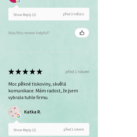
před 3 měsíci
Show Reply (1)
Was this review helpful?
★
★
★
★
★
před 1 rokem
Moc pěkné tiskoviny, skvělá
komunikace. Mám radost, že jsem
vybrala tuhle firmu.
Katka R.
před 1 rokem
Show Reply (1)