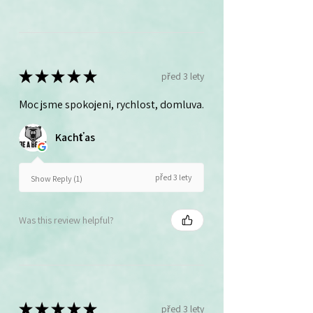
★
★
★
★
★
před 3 lety
Moc jsme spokojeni, rychlost, domluva.
Kachťas
před 3 lety
Show Reply (1)
Was this review helpful?
★
★
★
★
★
před 3 lety