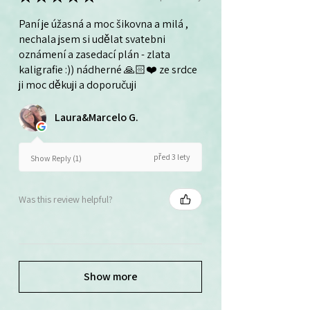
Paní je úžasná a moc šikovna a milá ,
nechala jsem si udělat svatebni
oznámení a zasedací plán - zlata
kaligrafie :)) nádherné 🙏🏻❤️ ze srdce
ji moc děkuji a doporučuji
Laura&Marcelo G.
před 3 lety
Show Reply (1)
Was this review helpful?
Show more