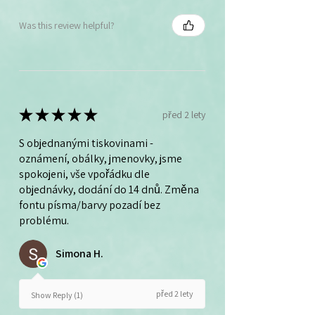
Was this review helpful?
★
★
★
★
★
před 2 lety
S objednanými tiskovinami -
oznámení, obálky, jmenovky, jsme
spokojeni, vše vpořádku dle
objednávky, dodání do 14 dnů. Změna
fontu písma/barvy pozadí bez
problému.
Simona H.
před 2 lety
Show Reply (1)