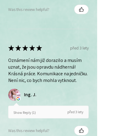
Was this review helpful?
★
★
★
★
★
před 3 lety
Oznámení nám již dorazilo a musím
uznat, že jsou opravdu nádherná!
Krásná práce. Komunikace na jedničku.
Není nic, co bych mohla vytknout.
Ing. J.
před 3 lety
Show Reply (1)
Was this review helpful?