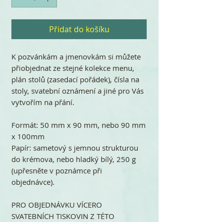
Přidat do košíku
K pozvánkám a jmenovkám si můžete
přiobjednat ze stejné kolekce menu,
plán stolů (zasedací pořádek), čísla na
stoly, svatební oznámení a jiné pro Vás
vytvořím na přání.
Formát: 50 mm x 90 mm, nebo 90 mm
x 100mm
Papír: sametový s jemnou strukturou
do krémova, nebo hladký bílý, 250 g
(upřesněte v poznámce při
objednávce).
PRO OBJEDNÁVKU VÍCERO
SVATEBNÍCH TISKOVIN Z TÉTO