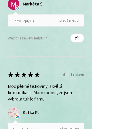
Markéta Š.
před 3 měsíci
Show Reply (1)
Was this review helpful?
★
★
★
★
★
před 1 rokem
Moc pěkné tiskoviny, skvělá
komunikace. Mám radost, že jsem
vybrala tuhle firmu.
Katka R.
před 1 rokem