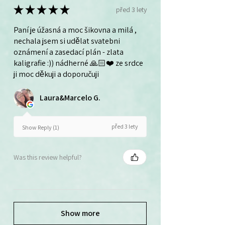
★
★
★
★
★
před 3 lety
Paní je úžasná a moc šikovna a milá ,
nechala jsem si udělat svatebni
oznámení a zasedací plán - zlata
kaligrafie :)) nádherné 🙏🏻❤️ ze srdce
ji moc děkuji a doporučuji
Laura&Marcelo G.
před 3 lety
Show Reply (1)
Was this review helpful?
Show more