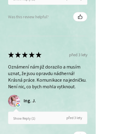
Was this review helpful?
★
★
★
★
★
před 3 lety
Oznámení nám již dorazilo a musím
uznat, že jsou opravdu nádherná!
Krásná práce. Komunikace na jedničku.
Není nic, co bych mohla vytknout.
Ing. J.
před 3 lety
Show Reply (1)