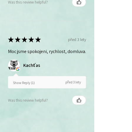
Was this review helpful?
★
★
★
★
★
před 3 lety
Moc jsme spokojeni, rychlost, domluva.
Kachťas
před 3 lety
Show Reply (1)
Was this review helpful?