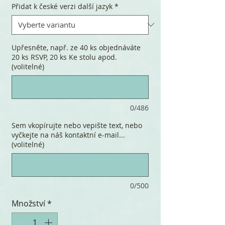
Přidat k české verzi další jazyk
*
Upřesněte, např. ze 40 ks objednáváte
20 ks RSVP, 20 ks Ke stolu apod.
(volitelné)
0/486
Sem vkopírujte nebo vepište text, nebo
vyčkejte na náš kontaktní e-mail...
(volitelné)
0/500
Množství
*