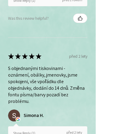
Show Reply (1)
Was this review helpful?
★
★
★
★
★
před 2 lety
S objednanými tiskovinami -
oznámení, obálky, jmenovky, jsme
spokojeni, vše vpořádku dle
objednávky, dodání do 14 dnů. Změna
fontu písma/barvy pozadí bez
problému.
Simona H.
před 2 lety
Show Reply (1)