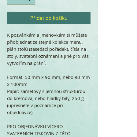
Přidat do košíku
K pozvánkám a jmenovkám si můžete
přiobjednat ze stejné kolekce menu,
plán stolů (zasedací pořádek), čísla na
stoly, svatební oznámení a jiné pro Vás
vytvořím na přání.
Formát: 50 mm x 90 mm, nebo 90 mm
x 100mm
Papír: sametový s jemnou strukturou
do krémova, nebo hladký bílý, 250 g
(upřesněte v poznámce při
objednávce).
PRO OBJEDNÁVKU VÍCERO
SVATEBNÍCH TISKOVIN Z TÉTO