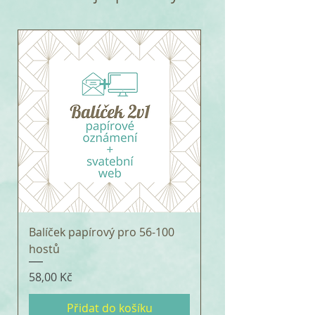
Balíček papírový pro 56-100
hostů
Cena
58,00 Kč
Přidat do košíku