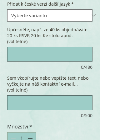
Přidat k české verzi další jazyk
*
Upřesněte, např. ze 40 ks objednáváte
20 ks RSVP, 20 ks Ke stolu apod.
(volitelné)
0/486
Sem vkopírujte nebo vepište text, nebo
vyčkejte na náš kontaktní e-mail...
(volitelné)
0/500
Množství
*