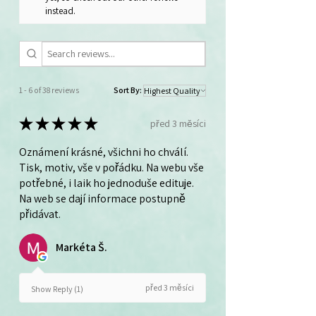
instead.
1 - 6 of 38 reviews
Sort By:
★
★
★
★
★
před 3 měsíci
Oznámení krásné, všichni ho chválí.
Tisk, motiv, vše v pořádku. Na webu vše
potřebné, i laik ho jednoduše edituje.
Na web se dají informace postupně
přidávat.
Markéta Š.
před 3 měsíci
Show Reply (1)