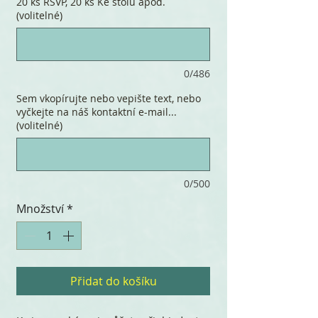
20 ks RSVP, 20 ks Ke stolu apod.
(volitelné)
0/486
Sem vkopírujte nebo vepište text, nebo
vyčkejte na náš kontaktní e-mail...
(volitelné)
0/500
Množství
*
Přidat do košíku