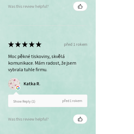
Was this review helpful?
★
★
★
★
★
před 1 rokem
Moc pěkné tiskoviny, skvělá
komunikace. Mám radost, že jsem
vybrala tuhle firmu.
Katka R.
před 1 rokem
Show Reply (1)
Was this review helpful?