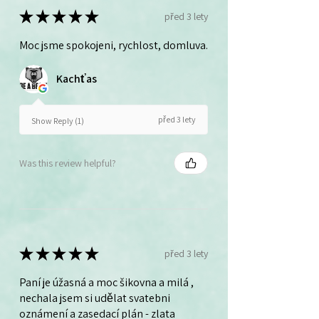
★
★
★
★
★
před 3 lety
Moc jsme spokojeni, rychlost, domluva.
Kachťas
před 3 lety
Show Reply (1)
Was this review helpful?
★
★
★
★
★
před 3 lety
Paní je úžasná a moc šikovna a milá ,
nechala jsem si udělat svatebni
oznámení a zasedací plán - zlata