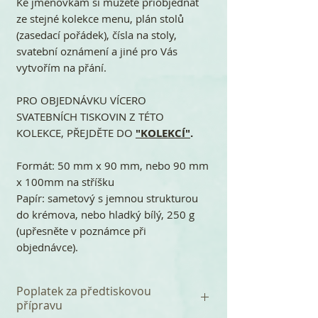
Ke jmenovkám si můžete přiobjednat
ze stejné kolekce menu, plán stolů
(zasedací pořádek), čísla na stoly,
svatební oznámení a jiné pro Vás
vytvořím na přání.
PRO OBJEDNÁVKU VÍCERO
SVATEBNÍCH TISKOVIN Z TÉTO
KOLEKCE, PŘEJDĚTE DO
"KOLEKCÍ"
.
Formát: 50 mm x 90 mm, nebo 90 mm
x 100mm na stříšku
Papír: sametový s jemnou strukturou
do krémova, nebo hladký bílý, 250 g
(upřesněte v poznámce při
objednávce).
Poplatek za předtiskovou
přípravu