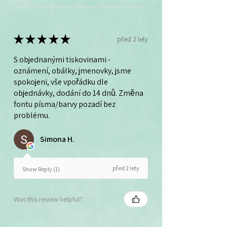
★
★
★
★
★
před 2 lety
S objednanými tiskovinami -
oznámení, obálky, jmenovky, jsme
spokojeni, vše vpořádku dle
objednávky, dodání do 14 dnů. Změna
fontu písma/barvy pozadí bez
problému.
Simona H.
před 2 lety
Show Reply (1)
Was this review helpful?