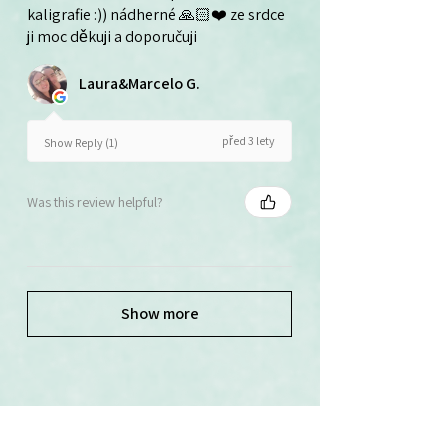
kaligrafie :)) nádherné 🙏🏻❤️ ze srdce
ji moc děkuji a doporučuji
Laura&Marcelo G.
před 3 lety
Show Reply (1)
Was this review helpful?
Show more