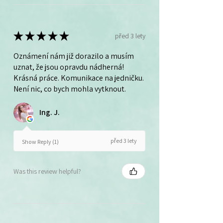
★
★
★
★
★
před 3 lety
Oznámení nám již dorazilo a musím
uznat, že jsou opravdu nádherná!
Krásná práce. Komunikace na jedničku.
Není nic, co bych mohla vytknout.
Ing. J.
před 3 lety
Show Reply (1)
Was this review helpful?