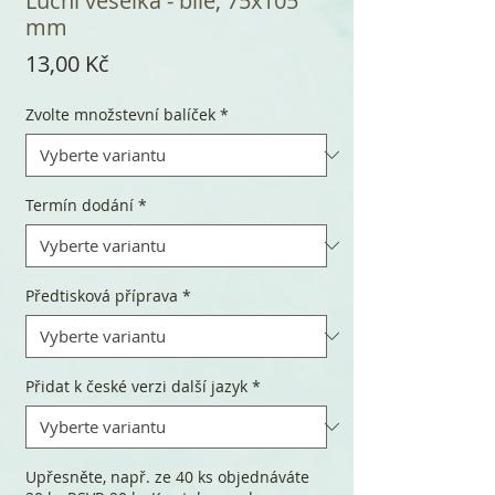
Luční veselka - bílé, 75x105
mm
Cena
13,00 Kč
Zvolte množstevní balíček
*
Termín dodání
*
Předtisková příprava
*
Přidat k české verzi další jazyk
*
Upřesněte, např. ze 40 ks objednáváte