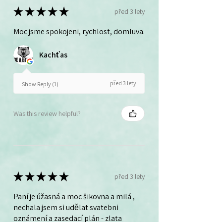
★
★
★
★
★
před 3 lety
Moc jsme spokojeni, rychlost, domluva.
Kachťas
před 3 lety
Show Reply (1)
Was this review helpful?
★
★
★
★
★
před 3 lety
Paní je úžasná a moc šikovna a milá ,
nechala jsem si udělat svatebni
oznámení a zasedací plán - zlata