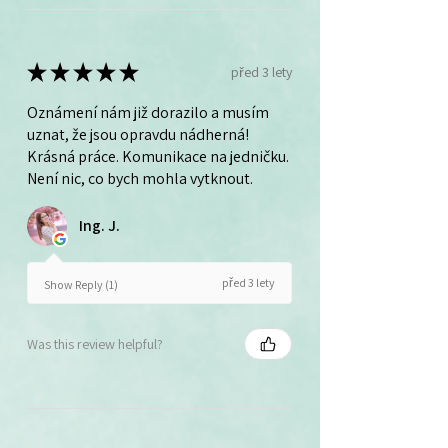
★
★
★
★
★
před 3 lety
Oznámení nám již dorazilo a musím
uznat, že jsou opravdu nádherná!
Krásná práce. Komunikace na jedničku.
Není nic, co bych mohla vytknout.
Ing. J.
před 3 lety
Show Reply (1)
Was this review helpful?