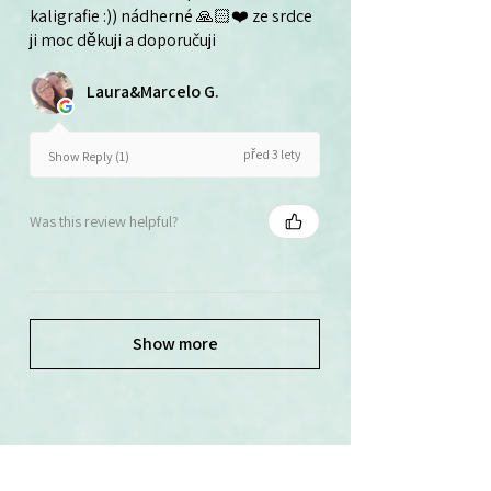
kaligrafie :)) nádherné 🙏🏻❤️ ze srdce
ji moc děkuji a doporučuji
Laura&Marcelo G.
před 3 lety
Show Reply (1)
Was this review helpful?
Show more