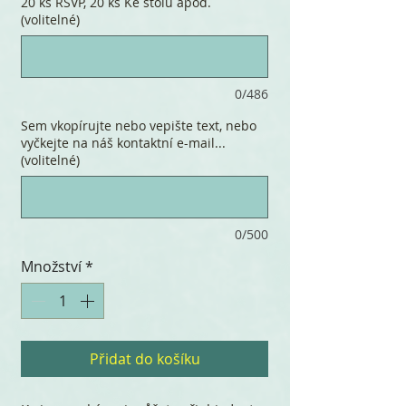
20 ks RSVP, 20 ks Ke stolu apod.
(volitelné)
0/486
Sem vkopírujte nebo vepište text, nebo
vyčkejte na náš kontaktní e-mail...
(volitelné)
0/500
Množství
*
Přidat do košíku