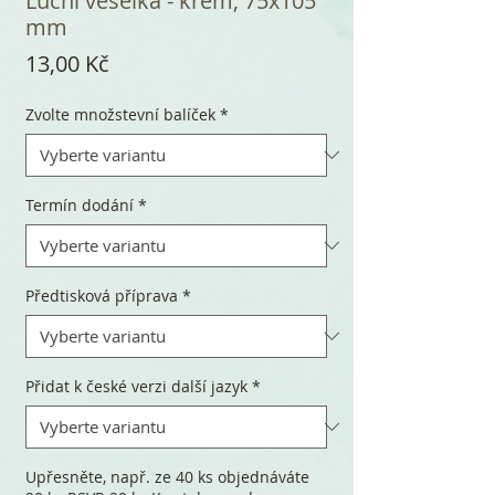
Luční veselka - krém, 75x105
mm
Cena
13,00 Kč
Zvolte množstevní balíček
*
Termín dodání
*
Předtisková příprava
*
Přidat k české verzi další jazyk
*
Upřesněte, např. ze 40 ks objednáváte