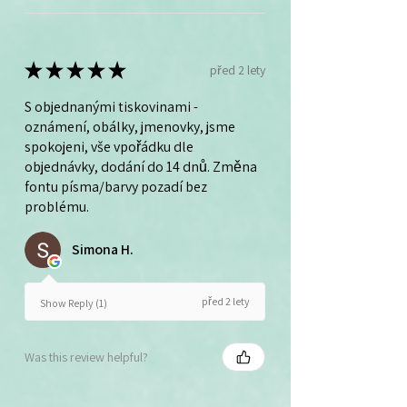
★
★
★
★
★
před 2 lety
S objednanými tiskovinami -
oznámení, obálky, jmenovky, jsme
spokojeni, vše vpořádku dle
objednávky, dodání do 14 dnů. Změna
fontu písma/barvy pozadí bez
problému.
Simona H.
před 2 lety
Show Reply (1)
Was this review helpful?