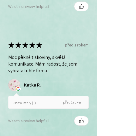
Was this review helpful?
★
★
★
★
★
před 1 rokem
Moc pěkné tiskoviny, skvělá
komunikace. Mám radost, že jsem
vybrala tuhle firmu.
Katka R.
před 1 rokem
Show Reply (1)
Was this review helpful?