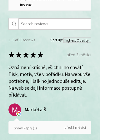
instead.
1 - 6 of 38 reviews
Sort By:
★
★
★
★
★
před 3 měsíci
Oznámení krásné, všichni ho chválí.
Tisk, motiv, vše v pořádku. Na webu vše
potřebné, i laik ho jednoduše edituje.
Na web se dají informace postupně
přidávat.
Markéta Š.
před 3 měsíci
Show Reply (1)