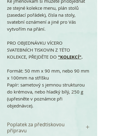
Ke jmenovkám si můžete přiobjednat
ze stejné kolekce menu, plán stolů
(zasedací pořádek), čísla na stoly,
svatební oznámení a jiné pro Vás
vytvořím na přání.
PRO OBJEDNÁVKU VÍCERO
SVATEBNÍCH TISKOVIN Z TÉTO
KOLEKCE, PŘEJDĚTE DO
"KOLEKCÍ"
.
Formát: 50 mm x 90 mm, nebo 90 mm
x 100mm na stříšku
Papír: sametový s jemnou strukturou
do krémova, nebo hladký bílý, 250 g
(upřesněte v poznámce při
objednávce).
Poplatek za předtiskovou
přípravu