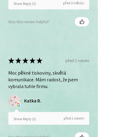
před 3 měsíci
Show Reply (1)
Was this review helpful?
★
★
★
★
★
před 1 rokem
Moc pěkné tiskoviny, skvělá
komunikace. Mám radost, že jsem
vybrala tuhle firmu.
Katka R.
před 1 rokem
Show Reply (1)
Was this review helpful?