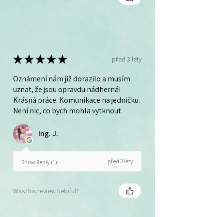
★
★
★
★
★
před 3 lety
Oznámení nám již dorazilo a musím
uznat, že jsou opravdu nádherná!
Krásná práce. Komunikace na jedničku.
Není nic, co bych mohla vytknout.
Ing. J.
před 3 lety
Show Reply (1)
Was this review helpful?