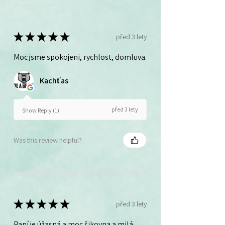
★
★
★
★
★
před 3 lety
Moc jsme spokojeni, rychlost, domluva.
Kachťas
před 3 lety
Show Reply (1)
Was this review helpful?
★
★
★
★
★
před 3 lety
Paní je úžasná a moc šikovna a milá ,