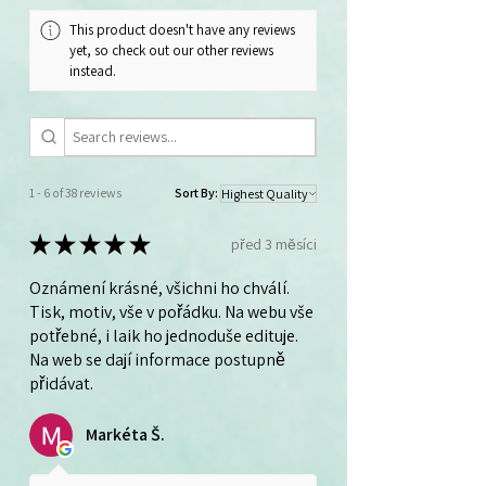
This product doesn't have any reviews
yet, so check out our other reviews
instead.
1 - 6 of 38 reviews
Sort By:
★
★
★
★
★
před 3 měsíci
Oznámení krásné, všichni ho chválí.
Tisk, motiv, vše v pořádku. Na webu vše
potřebné, i laik ho jednoduše edituje.
Na web se dají informace postupně
přidávat.
Markéta Š.