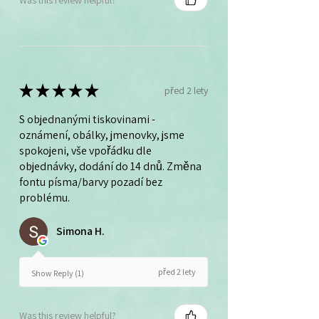
★
★
★
★
★
před 2 lety
S objednanými tiskovinami -
oznámení, obálky, jmenovky, jsme
spokojeni, vše vpořádku dle
objednávky, dodání do 14 dnů. Změna
fontu písma/barvy pozadí bez
problému.
Simona H.
před 2 lety
Show Reply (1)
Was this review helpful?