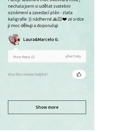
nechala jsem si udělat svatebni
oznámení a zasedací plán - zlata
kaligrafie :)) nádherné 🙏🏻❤️ ze srdce
ji moc děkuji a doporučuji
Laura&Marcelo G.
před 3 lety
Show Reply (1)
Was this review helpful?
Show more