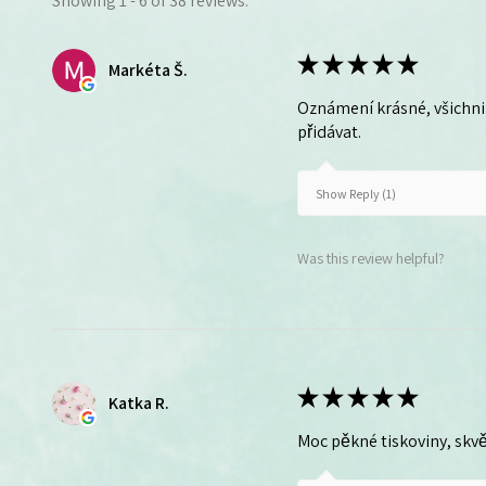
Showing 1 - 6 of 38 reviews.
★
★
★
★
★
Markéta Š.
Oznámení krásné, všichni 
přidávat.
Show Reply (1)
Was this review helpful?
★
★
★
★
★
Katka R.
Moc pěkné tiskoviny, skvě