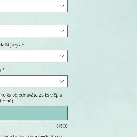
další jazyk
*
a
*
40 ks objednáváte 20 ks v čj. a
itelné)
0/500
 vepište text, nebo vyčkejte na