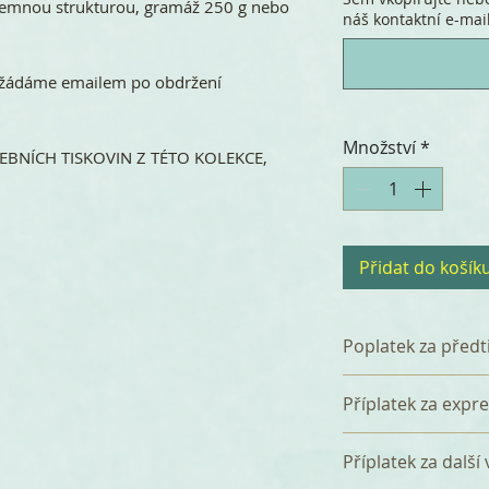
s jemnou strukturou, gramáž 250 g nebo
náš kontaktní e-mail.
 vyžádáme emailem po obdržení
Množství
*
BNÍCH TISKOVIN Z TÉTO KOLEKCE,
Přidat do košík
Poplatek za předt
K celkové částce 
Příplatek za expr
poplatek 360 Kč z
který zahrnuje p
Tištěná svatební
Příplatek za další
a tři korektury. P
dnů bez příplatku