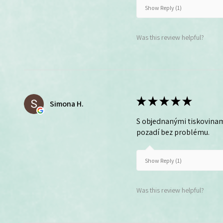
Show Reply (1)
Was this review helpful?
★
★
★
★
★
Simona H.
S objednanými tiskovinam
pozadí bez problému.
Show Reply (1)
Was this review helpful?