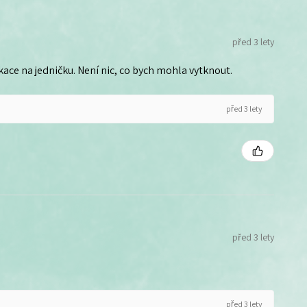
před 3 lety
ce na jedničku. Není nic, co bych mohla vytknout.
před 3 lety
před 3 lety
před 3 lety