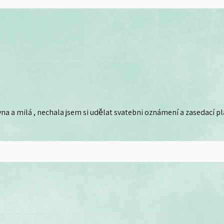
na a milá , nechala jsem si udělat svatebni oznámení a zasedací plá