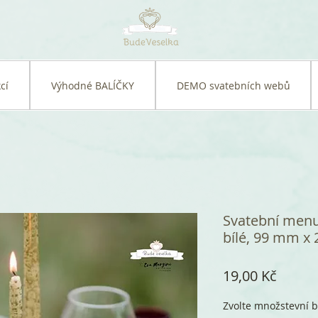
cí
Výhodné BALÍČKY
DEMO svatebních webů
Svatební menu
bílé, 99 mm x
Cena
19,00 Kč
Zvolte množstevní b