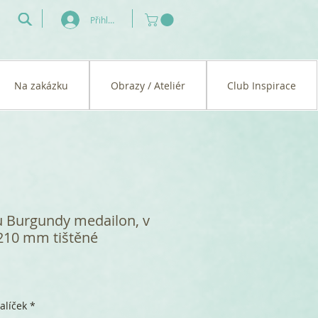
Přihlásit se
Na zakázku
Obrazy / Ateliér
Club Inspirace
 Burgundy medailon, v
 210 mm tištěné
alíček
*