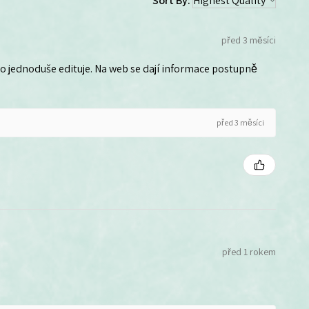
Sort By:
před 3 měsíci
 ho jednoduše edituje. Na web se dají informace postupně
před 3 měsíci
před 1 rokem