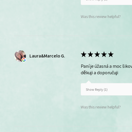
Was this review helpful?
★
★
★
★
★
Laura&Marcelo G.
Paní je úžasná a moc šikov
děkuji a doporučuji
Show Reply (1)
Was this review helpful?