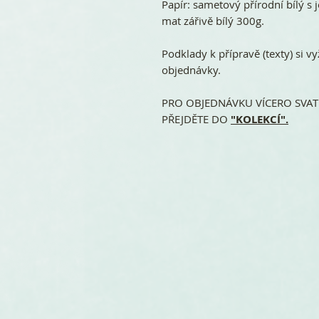
Papír: sametový přírodní bílý 
mat zářivě bílý 300g.
Podklady k přípravě (texty) si
objednávky.
PRO OBJEDNÁVKU VÍCERO SVATE
PŘEJDĚTE DO
"KOLEKCÍ".