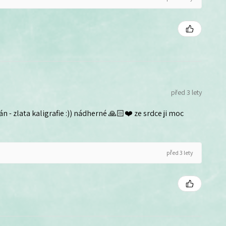
před 3 lety
n - zlata kaligrafie :)) nádherné 🙏🏻❤️ ze srdce ji moc
před 3 lety