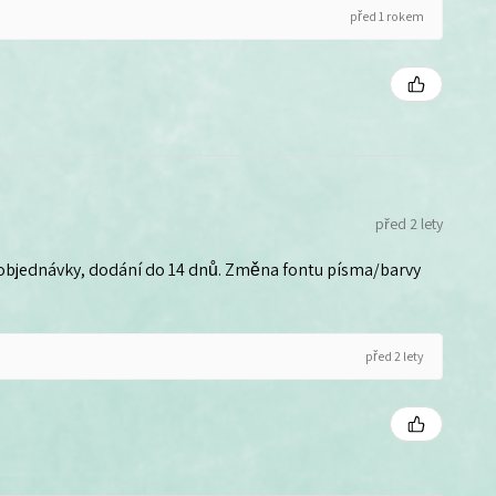
před 1 rokem
před 2 lety
 objednávky, dodání do 14 dnů. Změna fontu písma/barvy
před 2 lety