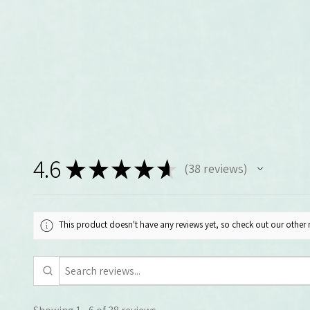
4.6
★
★
★
★
★
38
reviews
38
This product doesn't have any reviews yet, so check out our other 