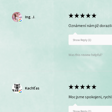
★
★
★
★
★
Ing. J.
Oznámení nám již dorazil
Show Reply (1)
Was this review helpful?
★
★
★
★
★
Kachťas
Moc jsme spokojeni, rych
Show Reply (1)