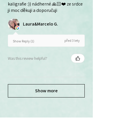
kaligrafie :)) nádherné 🙏🏻❤️ ze srdce
ji moc děkuji a doporučuji
Laura&Marcelo G.
před 3 lety
Show Reply (1)
Was this review helpful?
Show more