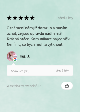
★
★
★
★
★
před 3 lety
Oznámení nám již dorazilo a musím
uznat, že jsou opravdu nádherná!
Krásná práce. Komunikace na jedničku.
Není nic, co bych mohla vytknout.
Ing. J.
před 3 lety
Show Reply (1)
Was this review helpful?