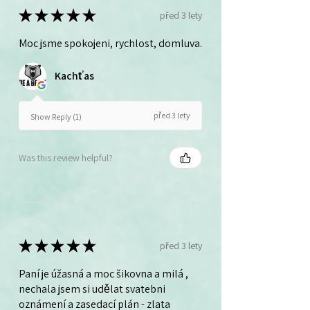
★
★
★
★
★
před 3 lety
Moc jsme spokojeni, rychlost, domluva.
Kachťas
před 3 lety
Show Reply (1)
Was this review helpful?
★
★
★
★
★
před 3 lety
Paní je úžasná a moc šikovna a milá ,
nechala jsem si udělat svatebni
oznámení a zasedací plán - zlata