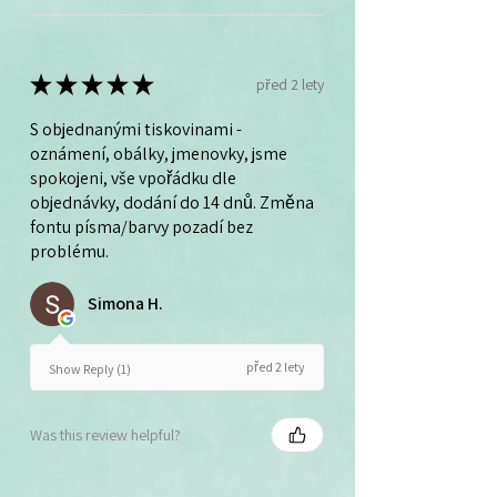
★
★
★
★
★
před 2 lety
S objednanými tiskovinami -
oznámení, obálky, jmenovky, jsme
spokojeni, vše vpořádku dle
objednávky, dodání do 14 dnů. Změna
fontu písma/barvy pozadí bez
problému.
Simona H.
před 2 lety
Show Reply (1)
Was this review helpful?