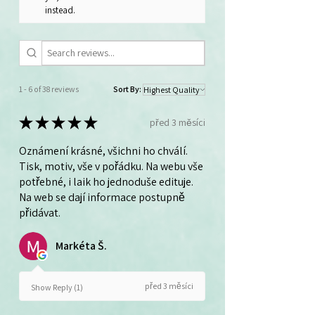
instead.
1 - 6 of 38 reviews
Sort By:
★
★
★
★
★
před 3 měsíci
Oznámení krásné, všichni ho chválí.
Tisk, motiv, vše v pořádku. Na webu vše
potřebné, i laik ho jednoduše edituje.
Na web se dají informace postupně
přidávat.
Markéta Š.
před 3 měsíci
Show Reply (1)