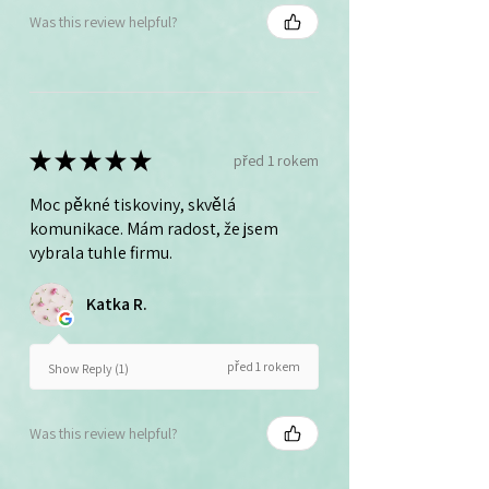
Was this review helpful?
★
★
★
★
★
před 1 rokem
Moc pěkné tiskoviny, skvělá
komunikace. Mám radost, že jsem
vybrala tuhle firmu.
Katka R.
před 1 rokem
Show Reply (1)
Was this review helpful?