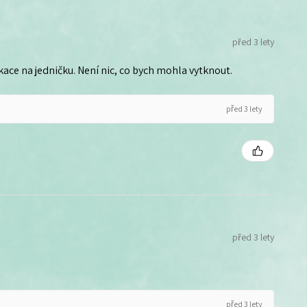
před 3 lety
ce na jedničku. Není nic, co bych mohla vytknout.
před 3 lety
před 3 lety
před 3 lety