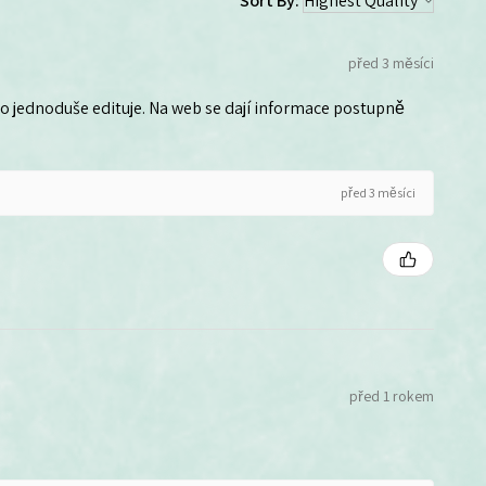
Sort By:
před 3 měsíci
 ho jednoduše edituje. Na web se dají informace postupně
před 3 měsíci
před 1 rokem