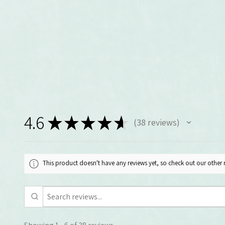
4.6
★
★
★
★
★
38
reviews
38
This product doesn't have any reviews yet, so check out our other 