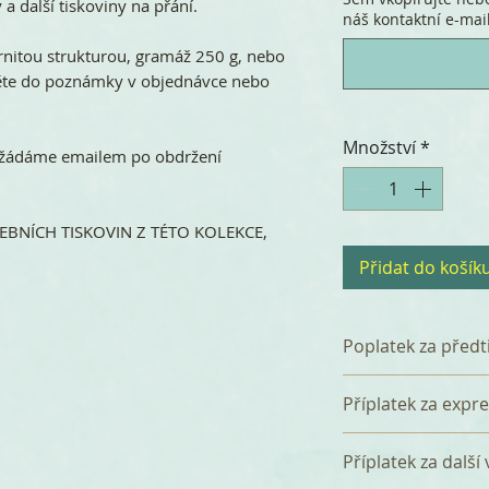
 a další tiskoviny na přání.
náš kontaktní e-mail.
rnitou strukturou, gramáž 250 g, nebo
něte do poznámky v objednávce nebo
Množství
*
 vyžádáme emailem po obdržení
BNÍCH TISKOVIN Z TÉTO KOLEKCE,
Přidat do košík
Poplatek za předt
K celkové částce 
Příplatek za expr
poplatek 360 Kč z
který zahrnuje p
Tištěná svatební
Příplatek za další
a tři korektury. P
dnů bez příplatku