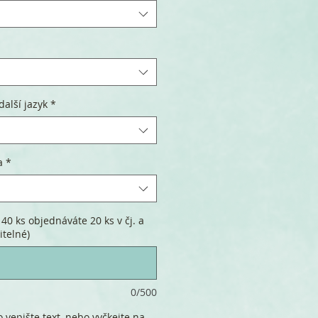
další jazyk
*
a
*
40 ks objednáváte 20 ks v čj. a
itelné)
0/500
 vepište text, nebo vyčkejte na