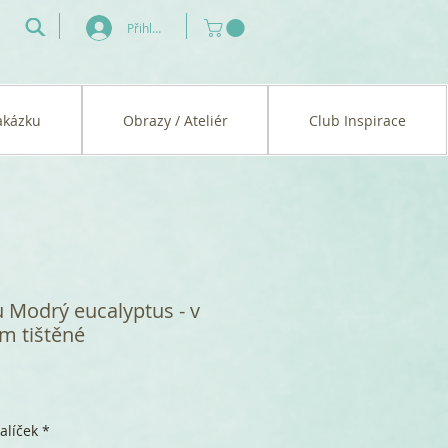
Přihlásit se
akázku
Obrazy / Ateliér
Club Inspirace
 Modrý eucalyptus - v
m tištěné
alíček
*