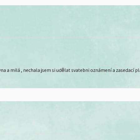
na a milá , nechala jsem si udělat svatebni oznámení a zasedací plá