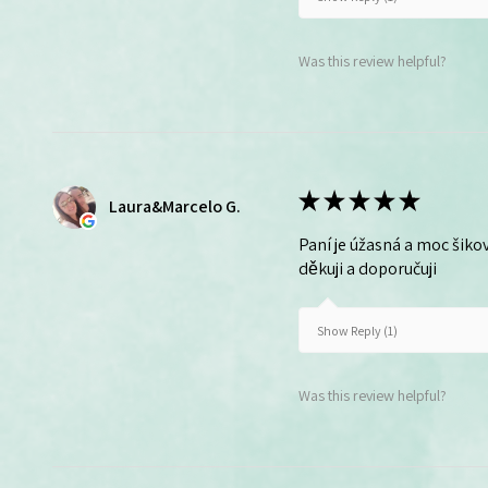
Was this review helpful?
★
★
★
★
★
Laura&Marcelo G.
Paní je úžasná a moc šikov
děkuji a doporučuji
Show Reply (1)
Was this review helpful?