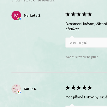
Showing 1 - 6 of 38 reviews.
★
★
★
★
★
Markéta Š.
Oznámení krásné, všichni 
přidávat.
Show Reply (1)
Was this review helpful?
★
★
★
★
★
Katka R.
Moc pěkné tiskoviny, skvě