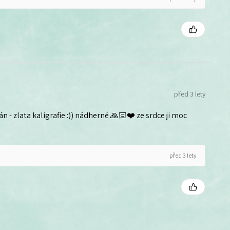
před 3 lety
n - zlata kaligrafie :)) nádherné 🙏🏻❤️ ze srdce ji moc
před 3 lety