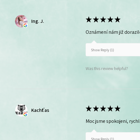
★
★
★
★
★
Ing. J.
Oznámení nám již dorazil
Show Reply (1)
Was this review helpful?
★
★
★
★
★
Kachťas
Moc jsme spokojeni, rych
Show Reply (1)