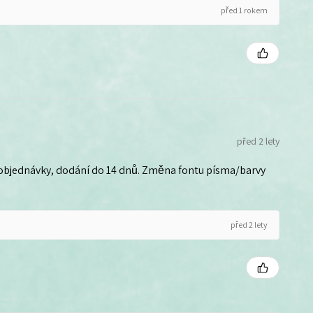
před 1 rokem
před 2 lety
 objednávky, dodání do 14 dnů. Změna fontu písma/barvy
před 2 lety