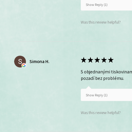
Show Reply (1)
Was this review helpful?
★
★
★
★
★
Simona H.
S objednanými tiskovinam
pozadí bez problému.
Show Reply (1)
Was this review helpful?