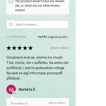
This product doesn't have any reviews
yet, so check out our other reviews
instead.
1 - 6 of 38 reviews
Sort By:
★
★
★
★
★
před 3 měsíci
Oznámení krásné, všichni ho chválí.
Tisk, motiv, vše v pořádku. Na webu vše
potřebné, i laik ho jednoduše edituje.
Na web se dají informace postupně
přidávat.
Markéta Š.
před 3 měsíci
Show Reply (1)