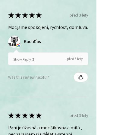
★
★
★
★
★
před 3 lety
Moc jsme spokojeni, rychlost, domluva.
Kachťas
před 3 lety
Show Reply (1)
Was this review helpful?
★
★
★
★
★
před 3 lety
Paní je úžasná a moc šikovna a milá ,
nechala jsem si udělat svatebni