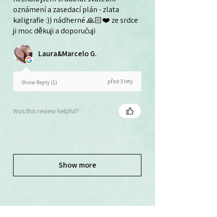
oznámení a zasedací plán - zlata
kaligrafie :)) nádherné 🙏🏻❤️ ze srdce
ji moc děkuji a doporučuji
Laura&Marcelo G.
před 3 lety
Show Reply (1)
Was this review helpful?
Show more