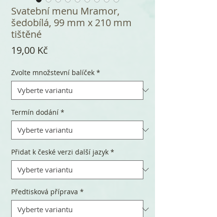
Svatební menu Mramor,
šedobílá, 99 mm x 210 mm
tištěné
Cena
19,00 Kč
Zvolte množstevní balíček
*
Termín dodání
*
Přidat k české verzi další jazyk
*
Předtisková příprava
*