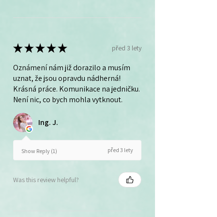
★
★
★
★
★
před 3 lety
Oznámení nám již dorazilo a musím
uznat, že jsou opravdu nádherná!
Krásná práce. Komunikace na jedničku.
Není nic, co bych mohla vytknout.
Ing. J.
před 3 lety
Show Reply (1)
Was this review helpful?