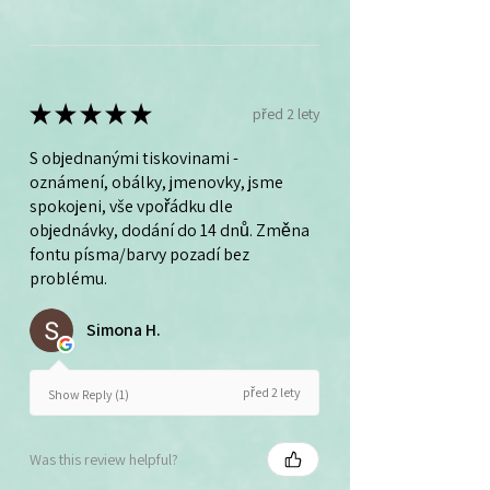
★
★
★
★
★
před 2 lety
S objednanými tiskovinami -
oznámení, obálky, jmenovky, jsme
spokojeni, vše vpořádku dle
objednávky, dodání do 14 dnů. Změna
fontu písma/barvy pozadí bez
problému.
Simona H.
před 2 lety
Show Reply (1)
Was this review helpful?