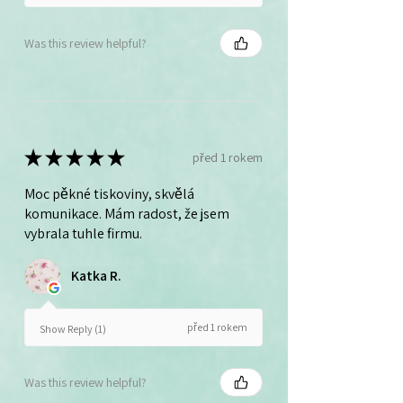
Was this review helpful?
★
★
★
★
★
před 1 rokem
Moc pěkné tiskoviny, skvělá
komunikace. Mám radost, že jsem
vybrala tuhle firmu.
Katka R.
před 1 rokem
Show Reply (1)
Was this review helpful?