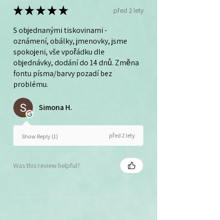
★
★
★
★
★
před 2 lety
S objednanými tiskovinami -
oznámení, obálky, jmenovky, jsme
spokojeni, vše vpořádku dle
objednávky, dodání do 14 dnů. Změna
fontu písma/barvy pozadí bez
problému.
Simona H.
před 2 lety
Show Reply (1)
Was this review helpful?