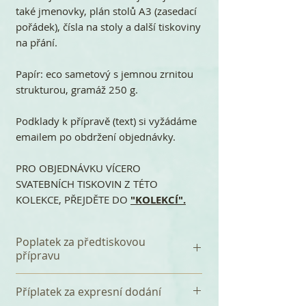
také jmenovky, plán stolů A3 (zasedací
pořádek), čísla na stoly a další tiskoviny
na přání.
Papír: eco sametový s jemnou zrnitou
strukturou, gramáž 250 g.
Podklady k přípravě (text) si vyžádáme
emailem po obdržení objednávky.
PRO OBJEDNÁVKU VÍCERO
SVATEBNÍCH TISKOVIN Z TÉTO
KOLEKCE, PŘEJDĚTE DO
"KOLEKCÍ".
Poplatek za předtiskovou
přípravu
K celkové částce se připočítává
Příplatek za expresní dodání
jednorázový poplatek 360 Kč za