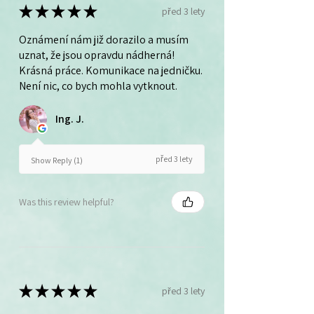
★
★
★
★
★
před 3 lety
Oznámení nám již dorazilo a musím
uznat, že jsou opravdu nádherná!
Krásná práce. Komunikace na jedničku.
Není nic, co bych mohla vytknout.
Ing. J.
před 3 lety
Show Reply (1)
Was this review helpful?
★
★
★
★
★
před 3 lety