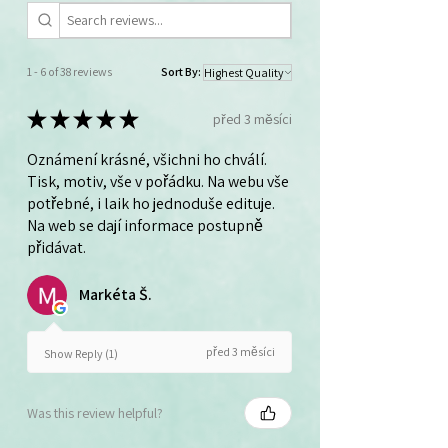
1 - 6 of 38 reviews
Sort By:
★
★
★
★
★
před 3 měsíci
Oznámení krásné, všichni ho chválí.
Tisk, motiv, vše v pořádku. Na webu vše
potřebné, i laik ho jednoduše edituje.
Na web se dají informace postupně
přidávat.
Markéta Š.
před 3 měsíci
Show Reply (1)
Was this review helpful?