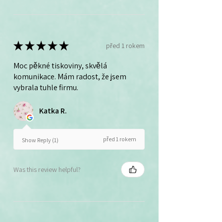
★
★
★
★
★
před 1 rokem
Moc pěkné tiskoviny, skvělá
komunikace. Mám radost, že jsem
vybrala tuhle firmu.
Katka R.
před 1 rokem
Show Reply (1)
Was this review helpful?