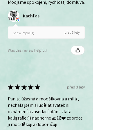
Moc jsme spokojeni, rychlost, domluva.
Kachťas
před 3 lety
Show Reply (1)
Was this review helpful?
★
★
★
★
★
před 3 lety
Paní je úžasná a moc šikovna a milá ,
nechala jsem si udělat svatebni
oznámení a zasedací plán - zlata
kaligrafie :)) nádherné 🙏🏻❤️ ze srdce
ji moc děkuji a doporučuji