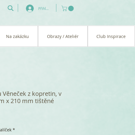
Přihlásit se
Na zakázku
Obrazy / Ateliér
Club Inspirace
 Věneček z kopretin, v
mm x 210 mm tištěné
alíček
*