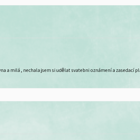
na a milá , nechala jsem si udělat svatebni oznámení a zasedací plá