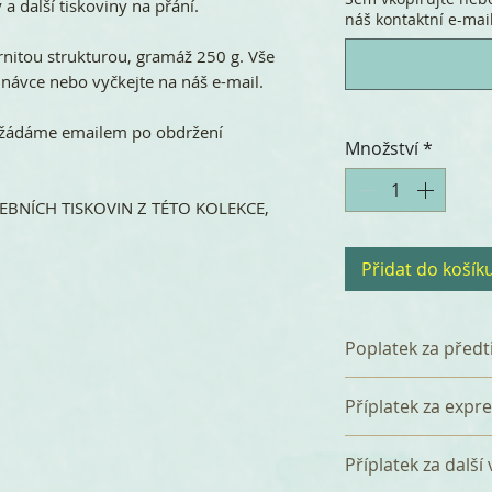
 a další tiskoviny na přání.
náš kontaktní e-mail.
rnitou strukturou, gramáž 250 g. Vše
ávce nebo vyčkejte na náš e-mail.
 vyžádáme emailem po obdržení
Množství
*
BNÍCH TISKOVIN Z TÉTO KOLEKCE,
Přidat do košík
Poplatek za předt
K celkové částce 
Příplatek za expr
poplatek 360 Kč z
který zahrnuje p
Tištěná svatební
Příplatek za další
a tři korektury. P
dnů bez příplatku