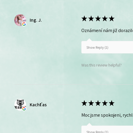
★
★
★
★
★
Ing. J.
Oznámení nám již dorazil
Show Reply (1)
Was this review helpful?
★
★
★
★
★
Kachťas
Moc jsme spokojeni, rych
Show Reply (1)