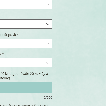
další jazyk
*
a
*
40 ks objednáváte 20 ks v čj. a
itelné)
0/500
 vepište text, nebo vyčkejte na