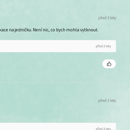
před 3 lety
ce na jedničku. Není nic, co bych mohla vytknout.
před 3 lety
před 3 lety
před 3 lety