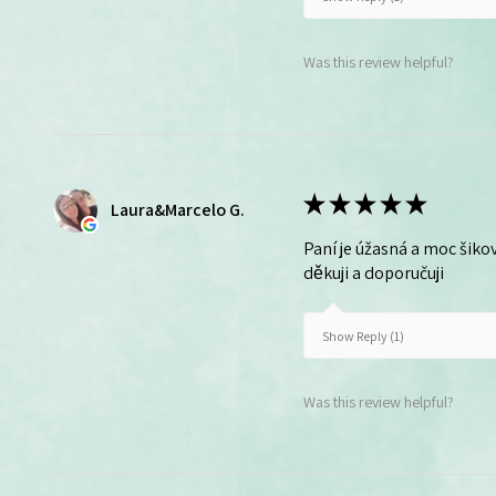
Was this review helpful?
★
★
★
★
★
Laura&Marcelo G.
Paní je úžasná a moc šikov
děkuji a doporučuji
Show Reply (1)
Was this review helpful?