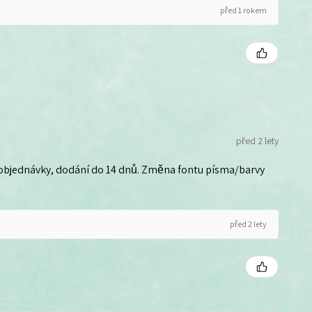
před 1 rokem
před 2 lety
 objednávky, dodání do 14 dnů. Změna fontu písma/barvy
před 2 lety