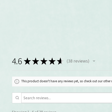
4.6
★
★
★
★
★
38
reviews
38
This product doesn't have any reviews yet, so check out our other 