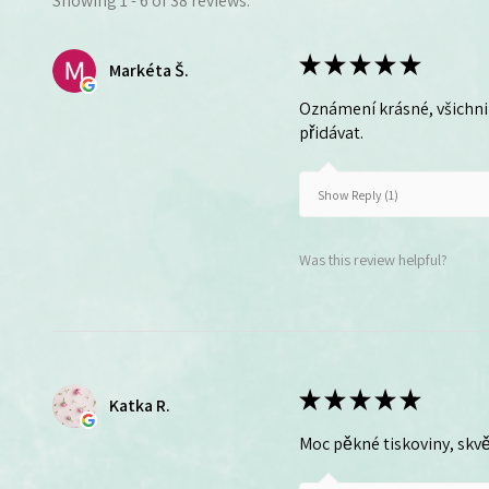
Showing 1 - 6 of 38 reviews.
★
★
★
★
★
Markéta Š.
Oznámení krásné, všichni 
přidávat.
Show Reply (1)
Was this review helpful?
★
★
★
★
★
Katka R.
Moc pěkné tiskoviny, skvě