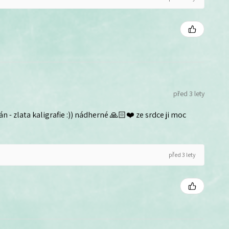
před 3 lety
n - zlata kaligrafie :)) nádherné 🙏🏻❤️ ze srdce ji moc
před 3 lety