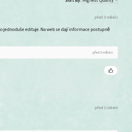
Sort By:
před 3 měsíci
 ho jednoduše edituje. Na web se dají informace postupně
před 3 měsíci
před 1 rokem