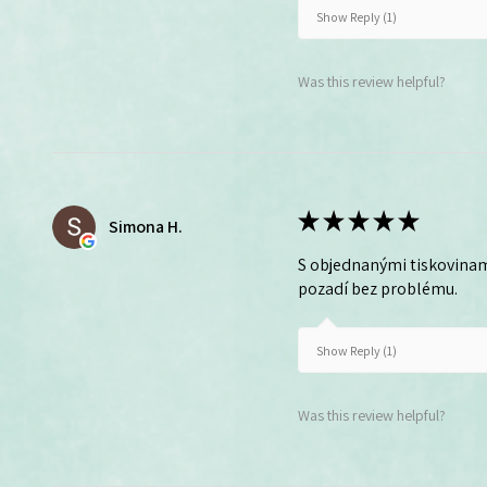
Show Reply (1)
Was this review helpful?
★
★
★
★
★
Simona H.
S objednanými tiskovinam
pozadí bez problému.
Show Reply (1)
Was this review helpful?