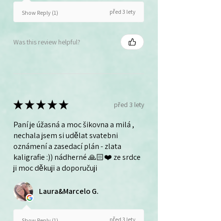
před 3 lety
Show Reply (1)
Was this review helpful?
★
★
★
★
★
před 3 lety
Paní je úžasná a moc šikovna a milá ,
nechala jsem si udělat svatebni
oznámení a zasedací plán - zlata
kaligrafie :)) nádherné 🙏🏻❤️ ze srdce
ji moc děkuji a doporučuji
Laura&Marcelo G.
před 3 lety
Show Reply (1)