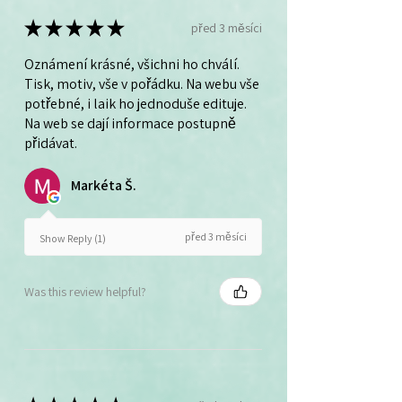
★
★
★
★
★
před 3 měsíci
Oznámení krásné, všichni ho chválí.
Tisk, motiv, vše v pořádku. Na webu vše
potřebné, i laik ho jednoduše edituje.
Na web se dají informace postupně
přidávat.
Markéta Š.
před 3 měsíci
Show Reply (1)
Was this review helpful?