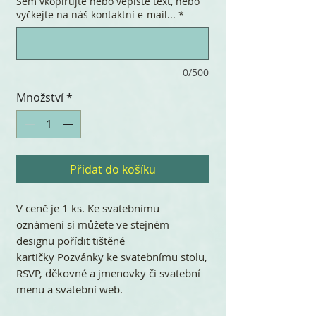
Sem vkopírujte nebo vepište text, nebo
vyčkejte na náš kontaktní e-mail...
*
0/500
Množství
*
Přidat do košíku
V ceně je 1 ks. Ke svatebnímu
oznámení si můžete ve stejném
designu pořídit tištěné
kartičky Pozvánky ke svatebnímu stolu,
RSVP, děkovné a jmenovky či svatební
menu a svatební web.