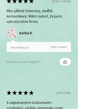
★
★
★
★
★
před 1 rokem
Moc pěkné tiskoviny, skvělá
komunikace. Mám radost, že jsem
vybrala tuhle firmu.
Katka R.
před 1 rokem
Show Reply (1)
Was this review helpful?
★
★
★
★
★
před 2 lety
S objednanými tiskovinami -
oznámení, obálky, jmenovky, jsme