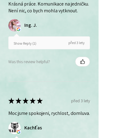
Krásná práce. Komunikace na jedničku.
Není nic, co bych mohla vytknout.
Ing. J.
před 3 lety
Show Reply (1)
Was this review helpful?
★
★
★
★
★
před 3 lety
Moc jsme spokojeni, rychlost, domluva.
Kachťas