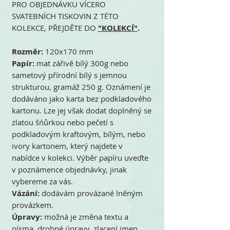
PRO OBJEDNÁVKU VÍCERO
SVATEBNÍCH TISKOVIN Z TÉTO
KOLEKCE, PŘEJDĚTE DO
"KOLEKCÍ"
.
Rozměr:
120x170 mm
Papír:
mat zářivě bílý 300g nebo
sametový přírodní bílý s jemnou
strukturou, gramáž 250 g. Oznámení je
dodáváno jako karta bez podkladového
kartonu. Lze jej však dodat doplněný se
zlatou šńůrkou nebo pečetí s
podkladovým kraftovým, bílým, nebo
ivory kartonem, který najdete v
nabídce v kolekci. Výběr papíru uveďte
v poznámence objednávky, jinak
vybereme za vás.
Vázání:
dodávám provázané lněným
provázkem.
Úpravy:
možná je změna textu a
písma, drobné úpravy, zlacení jmen