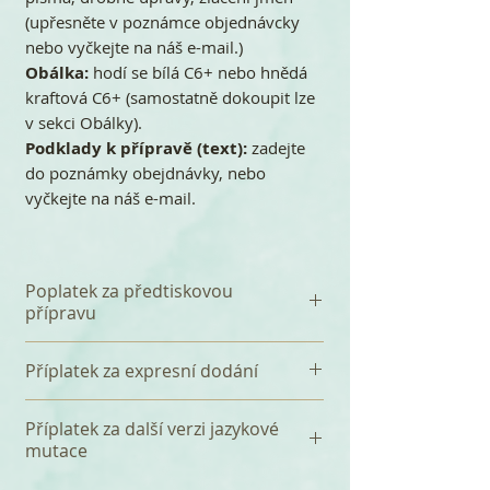
(upřesněte v poznámce objednávcky
nebo vyčkejte na náš e-mail.)
Obálka:
hodí se bílá C6+ nebo hnědá
kraftová C6+ (samostatně dokoupit lze
v sekci Obálky).
Podklady k přípravě (text):
zadejte
do poznámky obejdnávky, nebo
vyčkejte na náš e-mail.
Poplatek za předtiskovou
přípravu
K celkové částce se připočítává
Příplatek za expresní dodání
jednorázový poplatek 360 Kč za
předtiskovou přípravu, který
Tištěná svatební oznámení
Příplatek za další verzi jazykové
zahrnuje především sazbu Vašeho
dodáváme do 10-14 dnů od bdržení
mutace
textu a tři korektury. Před tiskem
objednávky (schválení k tisku a
zakázky, vždy zasíláme e-mail s