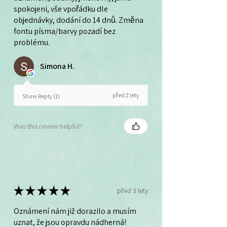
spokojeni, vše vpořádku dle
objednávky, dodání do 14 dnů. Změna
fontu písma/barvy pozadí bez
problému.
Simona H.
před 2 lety
Show Reply (1)
Was this review helpful?
★
★
★
★
★
před 3 lety
Oznámení nám již dorazilo a musím
uznat, že jsou opravdu nádherná!