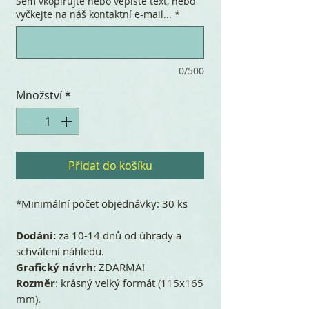
Sem vkopírujte nebo vepište text, nebo
vyčkejte na náš kontaktní e-mail...
*
0/500
Množství
*
Přidat do košíku
*Minimální počet objednávky: 30 ks
Dodání:
za 10-14 dnů od úhrady a
schválení náhledu.
Grafický návrh:
ZDARMA!
Rozměr
: krásný velký formát (115x165
mm).