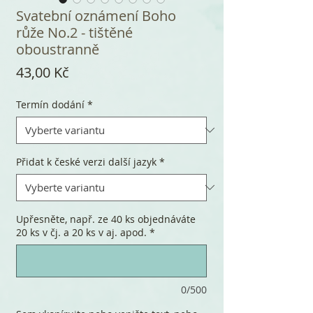
Svatební oznámení Boho
růže No.2 - tištěné
oboustranně
Cena
43,00 Kč
Termín dodání
*
Přidat k české verzi další jazyk
*
Upřesněte, např. ze 40 ks objednáváte
20 ks v čj. a 20 ks v aj. apod.
*
0/500