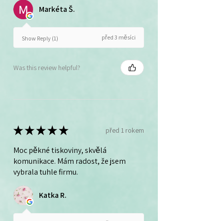
Markéta Š.
před 3 měsíci
Show Reply (1)
Was this review helpful?
★
★
★
★
★
před 1 rokem
Moc pěkné tiskoviny, skvělá
komunikace. Mám radost, že jsem
vybrala tuhle firmu.
Katka R.