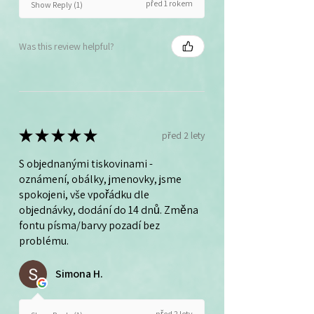
před 1 rokem
Show Reply (1)
Was this review helpful?
★
★
★
★
★
před 2 lety
S objednanými tiskovinami -
oznámení, obálky, jmenovky, jsme
spokojeni, vše vpořádku dle
objednávky, dodání do 14 dnů. Změna
fontu písma/barvy pozadí bez
problému.
Simona H.
před 2 lety