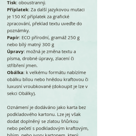
Tisk
: oboustranný.
Příplatek
: Za další jazykovou mutaci
je 150 Kč příplatek za grafické
zpracování, překlad textu uveďte do
poznámky.
Papír
: ECO přírodní, gramáž 250 g
nebo bílý matný 300 g
Úpravy
: možná je změna textu a
písma, drobné úpravy, zlacení či
stříbření jmen.
Obálka
: k velkému formátu nabízíme
obálku bílou nebo hnědou kraftovou či
luxusní vroubkované (dokoupit je lze v
sekci Obálky).
Oznámení je dodáváno jako karta bez
podkladového kartonu. Lze jej však
dodat doplněný se zlatou šńůrkou
nebo pečetí s podkladovým kraftovým,
bílým, nebo ivory kartonem, který