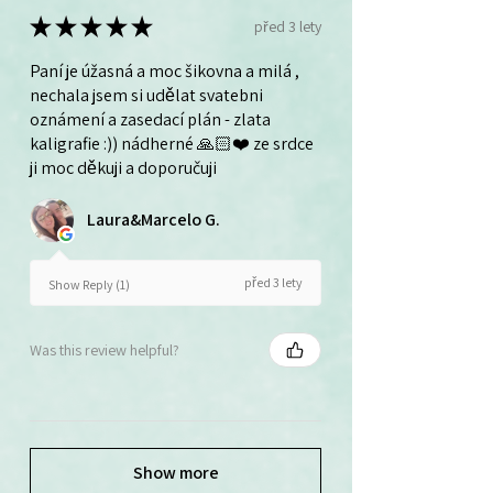
★
★
★
★
★
před 3 lety
Paní je úžasná a moc šikovna a milá ,
nechala jsem si udělat svatebni
oznámení a zasedací plán - zlata
kaligrafie :)) nádherné 🙏🏻❤️ ze srdce
ji moc děkuji a doporučuji
Laura&Marcelo G.
před 3 lety
Show Reply (1)
Was this review helpful?
Show more