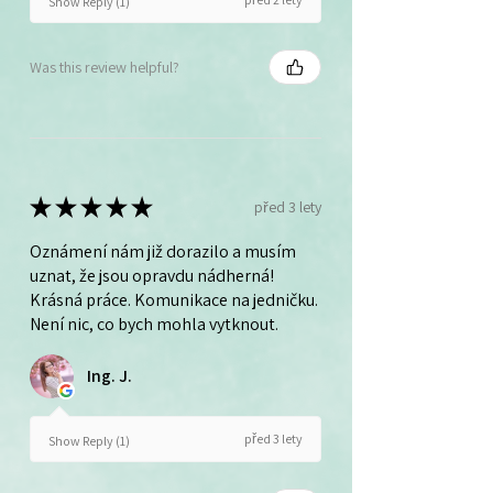
Show Reply (1)
Was this review helpful?
★
★
★
★
★
před 3 lety
Oznámení nám již dorazilo a musím
uznat, že jsou opravdu nádherná!
Krásná práce. Komunikace na jedničku.
Není nic, co bych mohla vytknout.
Ing. J.
před 3 lety
Show Reply (1)