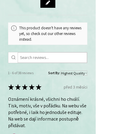
balíčku 40 ks.
This product doesn't have any reviews
yet, so check out our other reviews
instead.
1 - 6 of 38 reviews
Sort By:
★
★
★
★
★
před 3 měsíci
Oznámení krásné, všichni ho chválí.
Tisk, motiv, vše v pořádku. Na webu vše
potřebné, i laik ho jednoduše edituje.
Na web se dají informace postupně
přidávat.