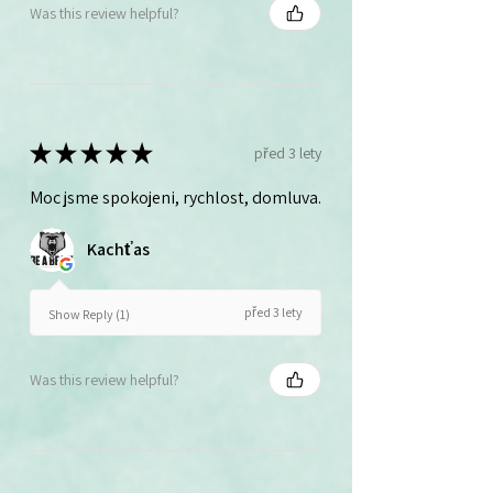
Was this review helpful?
★
★
★
★
★
před 3 lety
Moc jsme spokojeni, rychlost, domluva.
Kachťas
před 3 lety
Show Reply (1)
Was this review helpful?