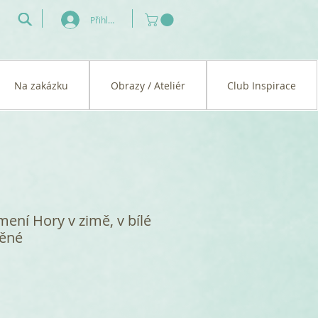
Přihlásit se
Na zakázku
Obrazy / Ateliér
Club Inspirace
ení Hory v zimě, v bílé
těné