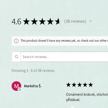
4.6
★
★
★
★
★
38
reviews
38
This product doesn't have any reviews yet, so check out our other 
Showing 1 - 6 of 38 reviews.
★
★
★
★
★
Markéta Š.
Oznámení krásné, všichni 
přidávat.