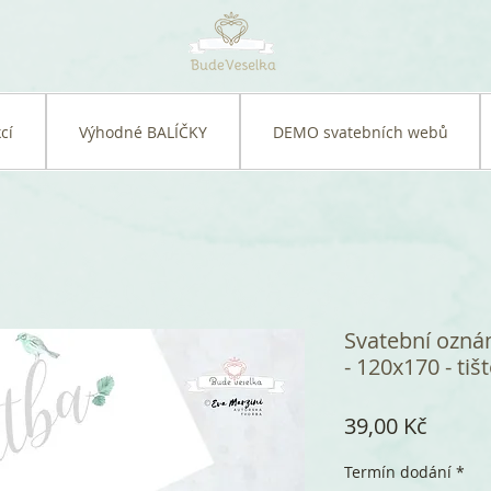
cí
Výhodné BALÍČKY
DEMO svatebních webů
Svatební oznám
- 120x170 - tiš
Cena
39,00 Kč
Termín dodání
*