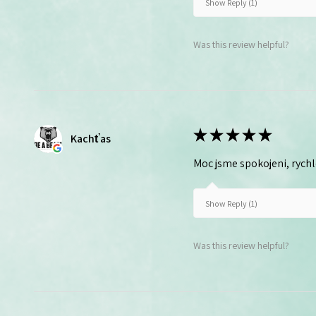
Show Reply (1)
Was this review helpful?
★
★
★
★
★
Kachťas
Moc jsme spokojeni, rych
Show Reply (1)
Was this review helpful?