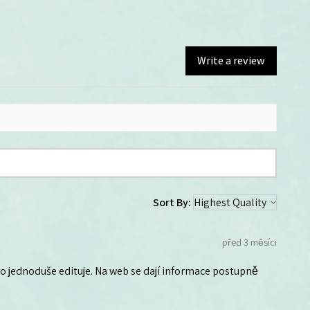
Write a review
Sort By:
před 3 měsíci
 ho jednoduše edituje. Na web se dají informace postupně