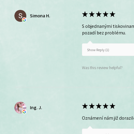
★
★
★
★
★
Simona H.
S objednanými tiskovinam
pozadí bez problému.
Show Reply (1)
Was this review helpful?
★
★
★
★
★
Ing. J.
Oznámení nám již dorazil