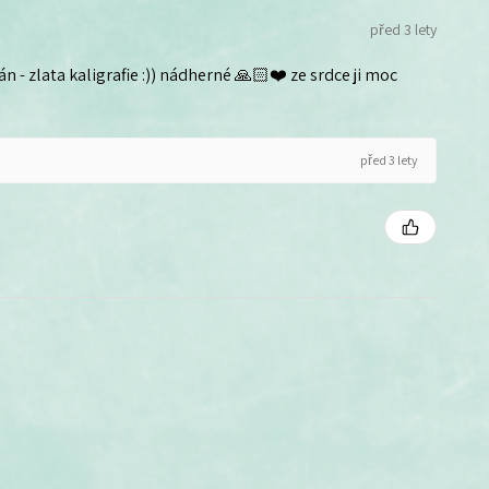
před 3 lety
n - zlata kaligrafie :)) nádherné 🙏🏻❤️ ze srdce ji moc
před 3 lety