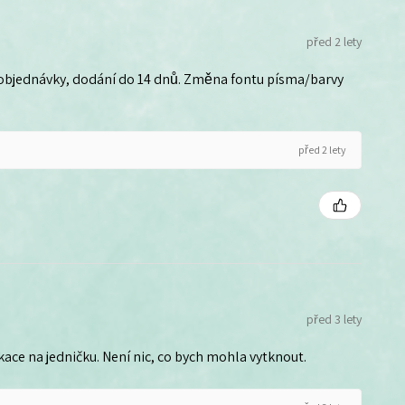
před 2 lety
 objednávky, dodání do 14 dnů. Změna fontu písma/barvy
před 2 lety
před 3 lety
ce na jedničku. Není nic, co bych mohla vytknout.