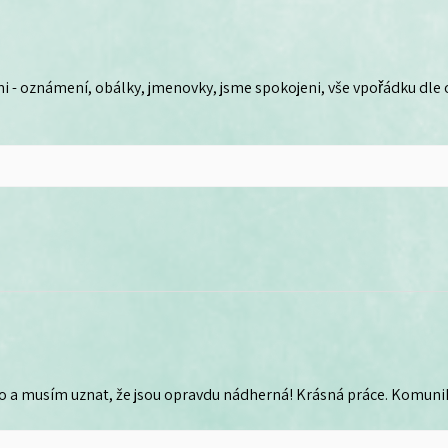
i - oznámení, obálky, jmenovky, jsme spokojeni, vše vpořádku dle
o a musím uznat, že jsou opravdu nádherná! Krásná práce. Komunika