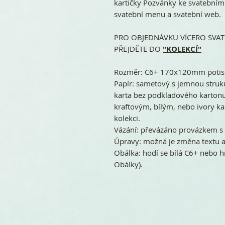
kartičky Pozvánky ke svatebním
svatební menu a svatební web.
PRO OBJEDNÁVKU VÍCERO SVATE
PŘEJDĚTE DO
"KOLEKCÍ"
Rozměr: C6+ 170x120mm potisk
Papír: sametový s jemnou struk
karta bez podkladového kartonu
kraftovým, bílým, nebo ivory ka
kolekci.
Vázání: převázáno provázkem s 
Úpravy: možná je změna textu a
Obálka: hodí se bílá C6+ nebo h
Obálky).