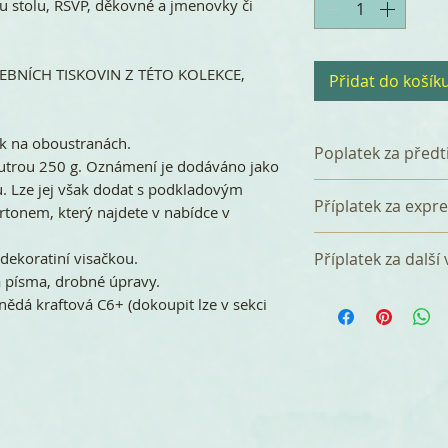
u stolu, RSVP, děkovné a jmenovky či
BNÍCH TISKOVIN Z TÉTO KOLEKCE,
Přidat do košík
 na oboustranách.
Poplatek za předt
utrou 250 g. Oznámení je dodáváno jako
. Lze jej však dodat s podkladovým
K celkové částce 
Příplatek za expr
rtonem, který najdete v nabídce v
poplatek 360 Kč z
který zahrnuje p
Tištěná svatební
dekoratiní visačkou.
Příplatek za další
a tři korektury. P
dnů od bdržení ob
 písma, drobné úpravy.
zasíláme e-mail 
úhradě), nebo si 
Za přidání další 
nědá kraftová C6+ (dokoupit lze v sekci
do 7 dnů. za jedor
verzi (např. angl
účtujeme jednorá
Jazykové verze m
množstevním balí
češtině + 20 ks o
objednáte v balíčk