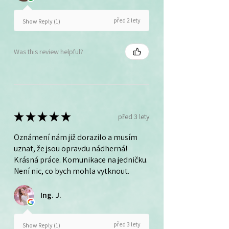
před 2 lety
Show Reply (1)
Was this review helpful?
★
★
★
★
★
před 3 lety
Oznámení nám již dorazilo a musím
uznat, že jsou opravdu nádherná!
Krásná práce. Komunikace na jedničku.
Není nic, co bych mohla vytknout.
Ing. J.
před 3 lety
Show Reply (1)