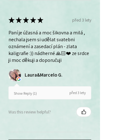
★
★
★
★
★
před 3 lety
Paní je úžasná a moc šikovna a milá ,
nechala jsem si udělat svatebni
oznámení a zasedací plán - zlata
kaligrafie :)) nádherné 🙏🏻❤️ ze srdce
ji moc děkuji a doporučuji
Laura&Marcelo G.
před 3 lety
Show Reply (1)
Was this review helpful?