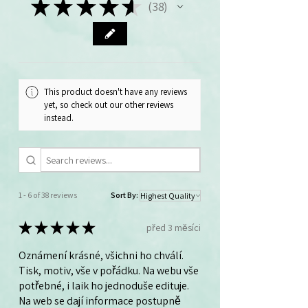
★
★
★
★
★
38
38
angličtině výhodněji objednáte v
balíčku 40 ks.
This product doesn't have any reviews
yet, so check out our other reviews
instead.
1 - 6 of 38 reviews
Sort By:
★
★
★
★
★
před 3 měsíci
Oznámení krásné, všichni ho chválí.
Tisk, motiv, vše v pořádku. Na webu vše
potřebné, i laik ho jednoduše edituje.
Na web se dají informace postupně