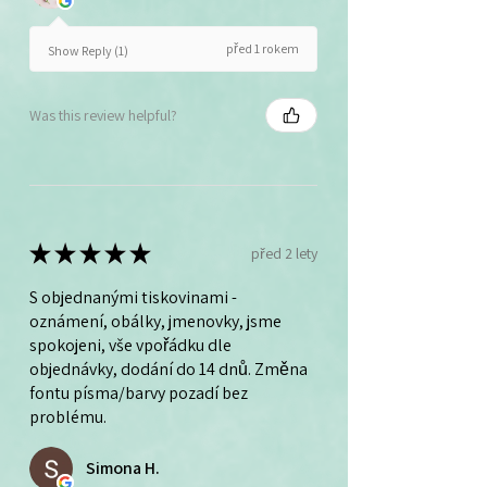
před 1 rokem
Show Reply (1)
Was this review helpful?
★
★
★
★
★
před 2 lety
S objednanými tiskovinami -
oznámení, obálky, jmenovky, jsme
spokojeni, vše vpořádku dle
objednávky, dodání do 14 dnů. Změna
fontu písma/barvy pozadí bez
problému.
Simona H.