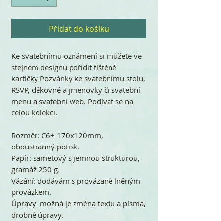
Přidat do košíku
Ke svatebnímu oznámení si můžete ve
stejném designu pořídit tištěné
kartičky Pozvánky ke svatebnímu stolu,
RSVP, děkovné a jmenovky či svatební
menu a svatební web. Podívat se na
celou
kolekci.
Rozměr: C6+ 170x120mm,
oboustranný potisk.
Papír: sametový s jemnou strukturou,
gramáž 250 g.
Vázání: dodávám s provázané lněným
provázkem.
Úpravy: možná je změna textu a písma,
drobné úpravy.