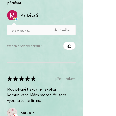
přidávat.
Markéta Š.
před 3 měsíci
Show Reply (1)
Was this review helpful?
★
★
★
★
★
před 1 rokem
Moc pěkné tiskoviny, skvělá
komunikace. Mám radost, že jsem
vybrala tuhle firmu.
Katka R.