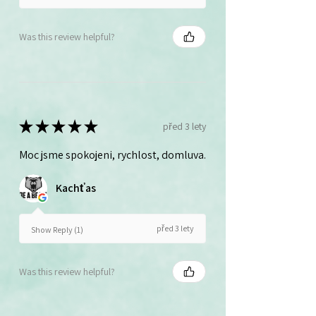
Was this review helpful?
★
★
★
★
★
před 3 lety
Moc jsme spokojeni, rychlost, domluva.
Kachťas
před 3 lety
Show Reply (1)
Was this review helpful?