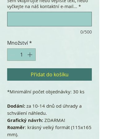
Sem vkopírujte nebo vepište text, nebo
vyčkejte na náš kontaktní e-mail...
*
0/500
Množství
*
Přidat do košíku
*Minimální počet objednávky: 30 ks
Dodání:
za 10-14 dnů od úhrady a
schválení náhledu.
Grafický návrh:
ZDARMA!
Rozměr
: krásný velký formát (115x165
mm).