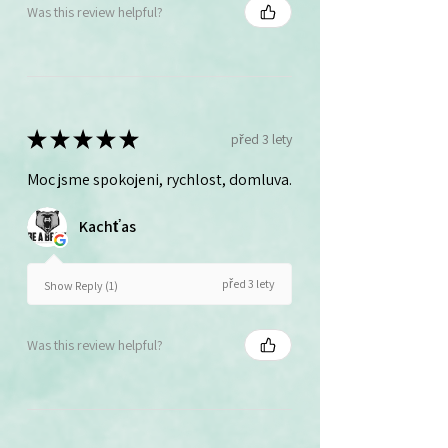
Was this review helpful?
★
★
★
★
★
před 3 lety
Moc jsme spokojeni, rychlost, domluva.
Kachťas
před 3 lety
Show Reply (1)
Was this review helpful?