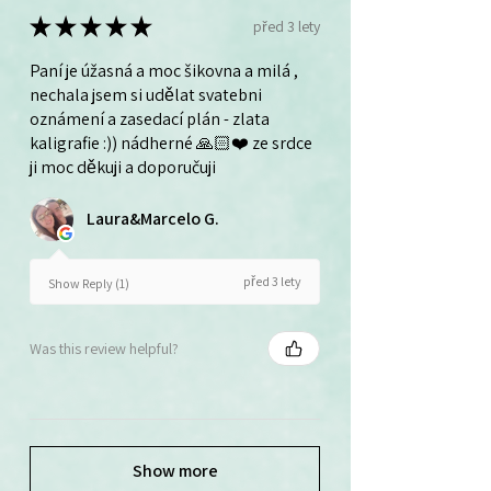
★
★
★
★
★
před 3 lety
Paní je úžasná a moc šikovna a milá ,
nechala jsem si udělat svatebni
oznámení a zasedací plán - zlata
kaligrafie :)) nádherné 🙏🏻❤️ ze srdce
ji moc děkuji a doporučuji
Laura&Marcelo G.
před 3 lety
Show Reply (1)
Was this review helpful?
Show more