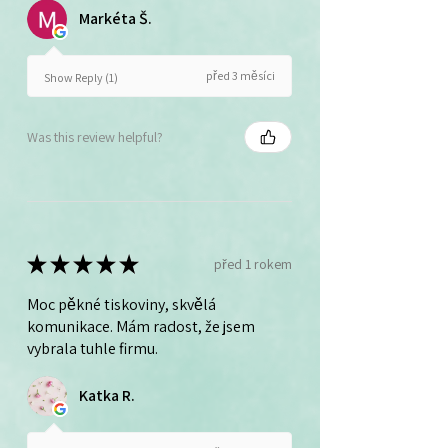
Markéta Š.
před 3 měsíci
Show Reply (1)
Was this review helpful?
★
★
★
★
★
před 1 rokem
Moc pěkné tiskoviny, skvělá
komunikace. Mám radost, že jsem
vybrala tuhle firmu.
Katka R.