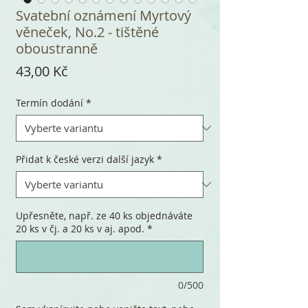
Svatební oznámení Myrtový
věneček, No.2 - tištěné
oboustranně
Cena
43,00 Kč
Termín dodání
*
Přidat k české verzi další jazyk
*
Upřesněte, např. ze 40 ks objednáváte
20 ks v čj. a 20 ks v aj. apod.
*
0/500