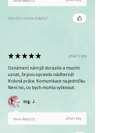
Show Reply (1)
Was this review helpful?
★
★
★
★
★
před 3 lety
Oznámení nám již dorazilo a musím
uznat, že jsou opravdu nádherná!
Krásná práce. Komunikace na jedničku.
Není nic, co bych mohla vytknout.
Ing. J.
před 3 lety
Show Reply (1)