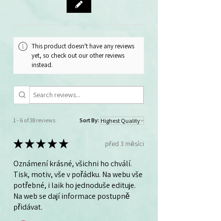
balíčku 40 ks.
This product doesn't have any reviews
yet, so check out our other reviews
instead.
1 - 6 of 38 reviews
Sort By:
★
★
★
★
★
před 3 měsíci
Oznámení krásné, všichni ho chválí.
Tisk, motiv, vše v pořádku. Na webu vše
potřebné, i laik ho jednoduše edituje.
Na web se dají informace postupně
přidávat.