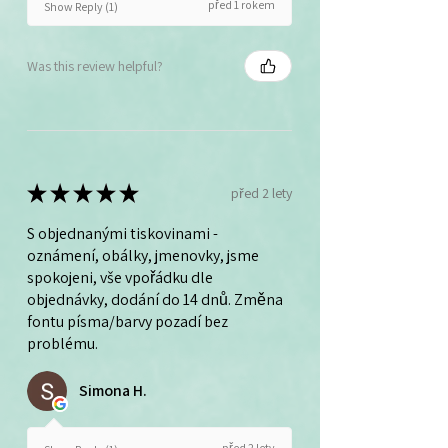
před 1 rokem
Show Reply (1)
Was this review helpful?
★
★
★
★
★
před 2 lety
S objednanými tiskovinami -
oznámení, obálky, jmenovky, jsme
spokojeni, vše vpořádku dle
objednávky, dodání do 14 dnů. Změna
fontu písma/barvy pozadí bez
problému.
Simona H.
před 2 lety