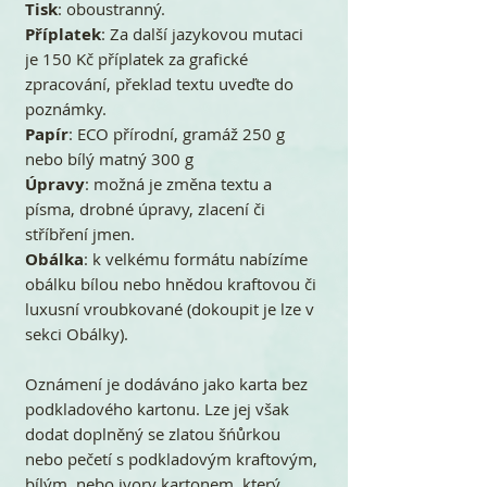
Tisk
: oboustranný.
Příplatek
: Za další jazykovou mutaci
je 150 Kč příplatek za grafické
zpracování, překlad textu uveďte do
poznámky.
Papír
: ECO přírodní, gramáž 250 g
nebo bílý matný 300 g
Úpravy
: možná je změna textu a
písma, drobné úpravy, zlacení či
stříbření jmen.
Obálka
: k velkému formátu nabízíme
obálku bílou nebo hnědou kraftovou či
luxusní vroubkované (dokoupit je lze v
sekci Obálky).
Oznámení je dodáváno jako karta bez
podkladového kartonu. Lze jej však
dodat doplněný se zlatou šńůrkou
nebo pečetí s podkladovým kraftovým,
bílým, nebo ivory kartonem, který