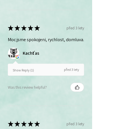
★
★
★
★
★
před 3 lety
Moc jsme spokojeni, rychlost, domluva.
Kachťas
před 3 lety
Show Reply (1)
Was this review helpful?
★
★
★
★
★
před 3 lety