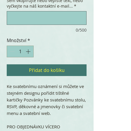
Sem vkopírujte nebo vepište text, nebo
vyčkejte na náš kontaktní e-mail...
*
0/500
Množství
*
Přidat do košíku
Ke svatebnímu oznámení si můžete ve
stejném designu pořídit tištěné
kartičky Pozvánky ke svatebnímu stolu,
RSVP, děkovné a jmenovky či svatební
menu a svatební web.
PRO OBJEDNÁVKU VÍCERO