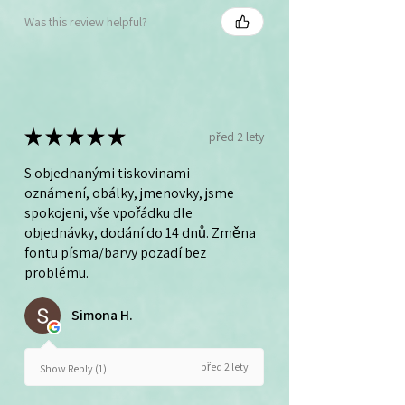
Was this review helpful?
★
★
★
★
★
před 2 lety
S objednanými tiskovinami -
oznámení, obálky, jmenovky, jsme
spokojeni, vše vpořádku dle
objednávky, dodání do 14 dnů. Změna
fontu písma/barvy pozadí bez
problému.
Simona H.
před 2 lety
Show Reply (1)