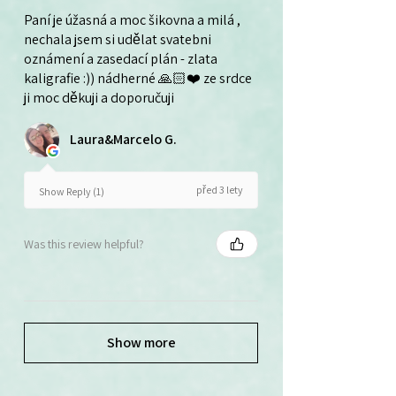
Paní je úžasná a moc šikovna a milá ,
nechala jsem si udělat svatebni
oznámení a zasedací plán - zlata
kaligrafie :)) nádherné 🙏🏻❤️ ze srdce
ji moc děkuji a doporučuji
Laura&Marcelo G.
před 3 lety
Show Reply (1)
Was this review helpful?
Show more