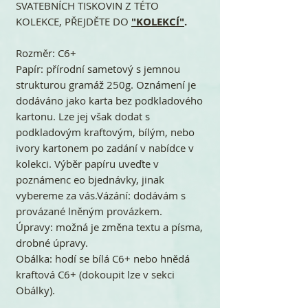
SVATEBNÍCH TISKOVIN Z TÉTO
KOLEKCE, PŘEJDĚTE DO
"KOLEKCÍ"
.
Rozměr: C6+
Papír: přírodní sametový s jemnou
strukturou gramáž 250g. Oznámení je
dodáváno jako karta bez podkladového
kartonu. Lze jej však dodat s
podkladovým kraftovým, bílým, nebo
ivory kartonem po zadání v nabídce v
kolekci. Výběr papíru uveďte v
poznámenc eo bjednávky, jinak
vybereme za vás.Vázání: dodávám s
provázané lněným provázkem.
Úpravy: možná je změna textu a písma,
drobné úpravy.
Obálka: hodí se bílá C6+ nebo hnědá
kraftová C6+ (dokoupit lze v sekci
Obálky).