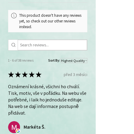
This product doesn't have any reviews
yet, so check out our other reviews
instead.
1 - 6 of 38 reviews
Sort By:
★
★
★
★
★
před 3 měsíci
Oznámení krásné, všichni ho chválí.
Tisk, motiv, vše v pořádku. Na webu vše
potřebné, i laik ho jednoduše edituje.
Na web se dají informace postupně
přidávat.
Markéta Š.