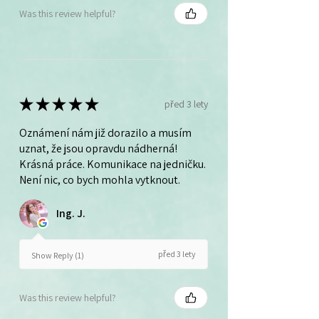
Was this review helpful?
★
★
★
★
★
před 3 lety
Oznámení nám již dorazilo a musím
uznat, že jsou opravdu nádherná!
Krásná práce. Komunikace na jedničku.
Není nic, co bych mohla vytknout.
Ing. J.
před 3 lety
Show Reply (1)
Was this review helpful?