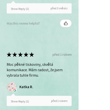
před 3 měsíci
Show Reply (1)
Was this review helpful?
★
★
★
★
★
před 1 rokem
Moc pěkné tiskoviny, skvělá
komunikace. Mám radost, že jsem
vybrala tuhle firmu.
Katka R.
před 1 rokem
Show Reply (1)