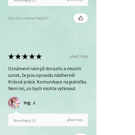
Show Reply (1)
Was this review helpful?
★
★
★
★
★
před 3 lety
Oznámení nám již dorazilo a musím
uznat, že jsou opravdu nádherná!
Krásná práce. Komunikace na jedničku.
Není nic, co bych mohla vytknout.
Ing. J.
před 3 lety
Show Reply (1)