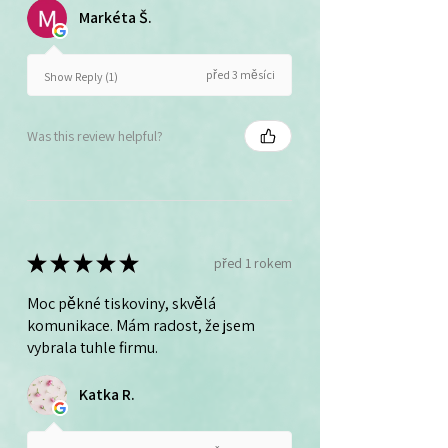
Markéta Š.
před 3 měsíci
Show Reply (1)
Was this review helpful?
★
★
★
★
★
před 1 rokem
Moc pěkné tiskoviny, skvělá
komunikace. Mám radost, že jsem
vybrala tuhle firmu.
Katka R.