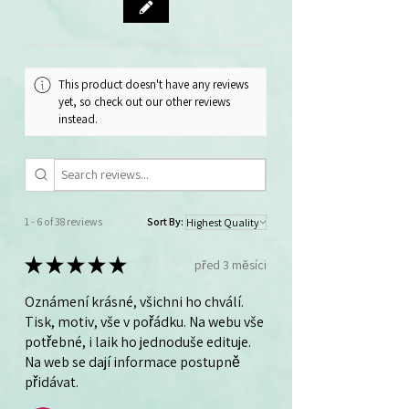
balíčku 40 ks.
This product doesn't have any reviews
yet, so check out our other reviews
instead.
1 - 6 of 38 reviews
Sort By:
★
★
★
★
★
před 3 měsíci
Oznámení krásné, všichni ho chválí.
Tisk, motiv, vše v pořádku. Na webu vše
potřebné, i laik ho jednoduše edituje.
Na web se dají informace postupně
přidávat.