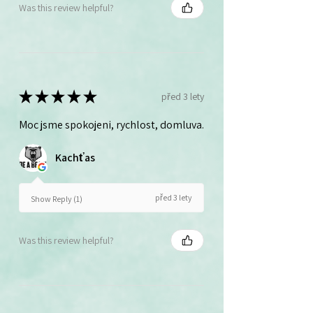
Was this review helpful?
★
★
★
★
★
před 3 lety
Moc jsme spokojeni, rychlost, domluva.
Kachťas
před 3 lety
Show Reply (1)
Was this review helpful?