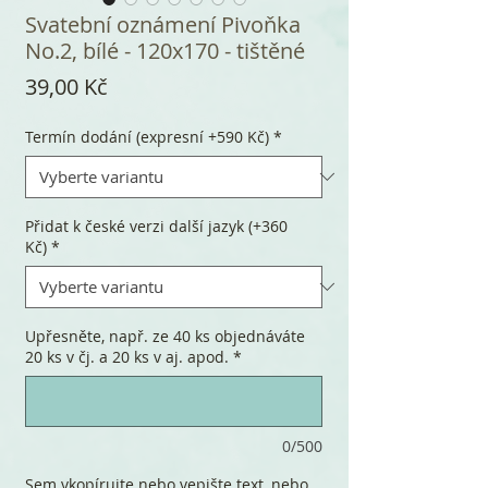
Svatební oznámení Pivoňka
No.2, bílé - 120x170 - tištěné
Cena
39,00 Kč
Termín dodání (expresní +590 Kč)
*
Přidat k české verzi další jazyk (+360
Kč)
*
Upřesněte, např. ze 40 ks objednáváte
20 ks v čj. a 20 ks v aj. apod.
*
0/500
Sem vkopírujte nebo vepište text, nebo