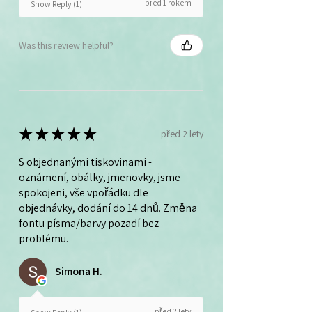
před 1 rokem
Show Reply (1)
Was this review helpful?
★
★
★
★
★
před 2 lety
S objednanými tiskovinami -
oznámení, obálky, jmenovky, jsme
spokojeni, vše vpořádku dle
objednávky, dodání do 14 dnů. Změna
fontu písma/barvy pozadí bez
problému.
Simona H.
před 2 lety