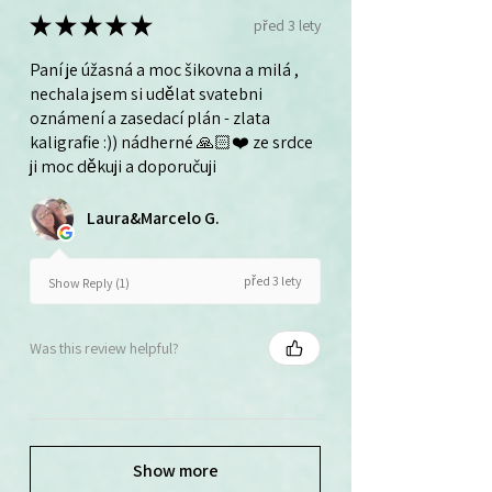
★
★
★
★
★
před 3 lety
Paní je úžasná a moc šikovna a milá ,
nechala jsem si udělat svatebni
oznámení a zasedací plán - zlata
kaligrafie :)) nádherné 🙏🏻❤️ ze srdce
ji moc děkuji a doporučuji
Laura&Marcelo G.
před 3 lety
Show Reply (1)
Was this review helpful?
Show more