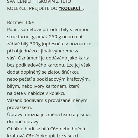
SVATEBNÍCH TISKOVIN Z TÉTO
KOLEKCE, PŘEJDĚTE DO
"KOLEKCÍ"
.
Rozměr: C6+
Papír: sametový přírodní bílý s jemnou
strukturou, gramáž 250 g nebo mat
zářivě bílý 300g (upřesněte v poznámce
při objednávce, jinak vybereme za
vás). Oznámení je dodáváno jako karta
bez podkladového kartonu. Lze jej však
dodat doplněný se zlatou šńůrkou
nebo pečetí s podkladovým kraftovým,
bílým, nebo ivory kartonem, který
najdete v nabídce v kolekci.
Vázání: dodávám s provázané lněným
provázkem.
Úpravy: možná je změna textu a písma,
drobné úpravy.
Obálka: hodí se bílá C6+ nebo hnědá
kraftová C6+ (dokoupit lze v sekci