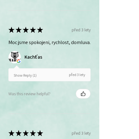
★
★
★
★
★
před 3 lety
Moc jsme spokojeni, rychlost, domluva.
Kachťas
před 3 lety
Show Reply (1)
Was this review helpful?
★
★
★
★
★
před 3 lety