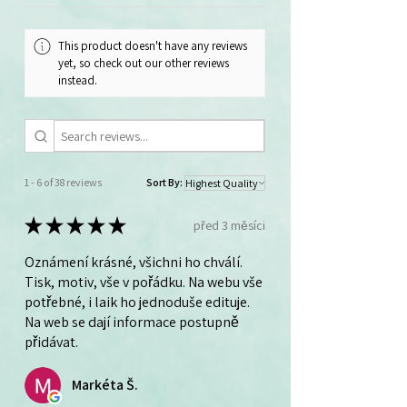
This product doesn't have any reviews
yet, so check out our other reviews
instead.
1 - 6 of 38 reviews
Sort By:
★
★
★
★
★
před 3 měsíci
Oznámení krásné, všichni ho chválí.
Tisk, motiv, vše v pořádku. Na webu vše
potřebné, i laik ho jednoduše edituje.
Na web se dají informace postupně
přidávat.
Markéta Š.