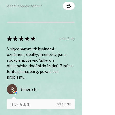
Was this review helpful?
★
★
★
★
★
před 2 lety
S objednanými tiskovinami -
oznámení, obálky, jmenovky, jsme
spokojeni, vše vpořádku dle
objednávky, dodání do 14 dnů. Změna
fontu písma/barvy pozadí bez
problému.
Simona H.
před 2 lety
Show Reply (1)