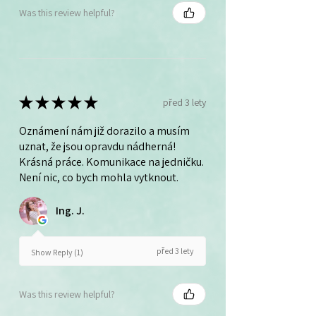
Was this review helpful?
★
★
★
★
★
před 3 lety
Oznámení nám již dorazilo a musím
uznat, že jsou opravdu nádherná!
Krásná práce. Komunikace na jedničku.
Není nic, co bych mohla vytknout.
Ing. J.
před 3 lety
Show Reply (1)
Was this review helpful?