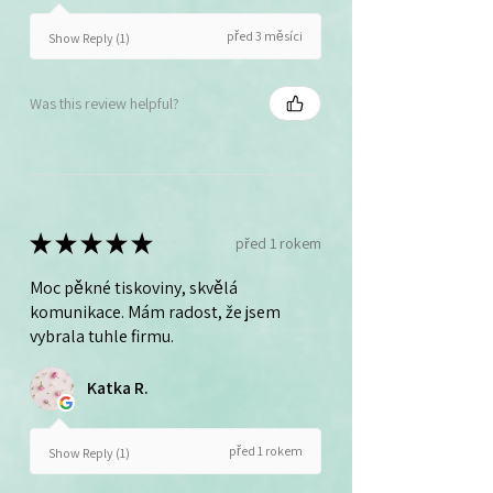
před 3 měsíci
Show Reply (1)
Was this review helpful?
★
★
★
★
★
před 1 rokem
Moc pěkné tiskoviny, skvělá
komunikace. Mám radost, že jsem
vybrala tuhle firmu.
Katka R.
před 1 rokem
Show Reply (1)