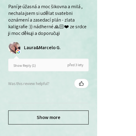
Paní je úžasná a moc šikovna a milá ,
nechala jsem si udělat svatebni
oznámení a zasedací plán - zlata
kaligrafie :)) nádherné 🙏🏻❤️ ze srdce
ji moc děkuji a doporučuji
Laura&Marcelo G.
před 3 lety
Show Reply (1)
Was this review helpful?
Show more