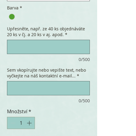
Barva
*
Upřesněte, např. ze 40 ks objednáváte
20 ks v čj. a 20 ks v aj. apod.
*
0/500
Sem vkopírujte nebo vepište text, nebo
vyčkejte na náš kontaktní e-mail...
*
0/500
Množství
*