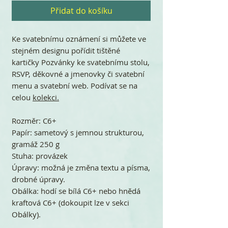
Přidat do košíku
Ke svatebnímu oznámení si můžete ve
stejném designu pořídit tištěné
kartičky Pozvánky ke svatebnímu stolu,
RSVP, děkovné a jmenovky či svatební
menu a svatební web. Podívat se na
celou
kolekci.
Rozměr: C6+
Papír: sametový s jemnou strukturou,
gramáž 250 g
Stuha: provázek
Úpravy: možná je změna textu a písma,
drobné úpravy.
Obálka: hodí se bílá C6+ nebo hnědá
kraftová C6+ (dokoupit lze v sekci
Obálky).