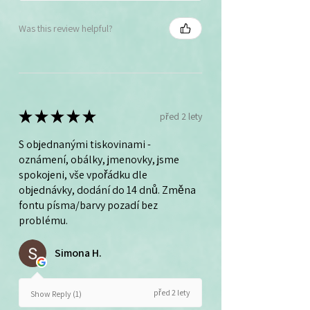
Was this review helpful?
★
★
★
★
★
před 2 lety
S objednanými tiskovinami -
oznámení, obálky, jmenovky, jsme
spokojeni, vše vpořádku dle
objednávky, dodání do 14 dnů. Změna
fontu písma/barvy pozadí bez
problému.
Simona H.
před 2 lety
Show Reply (1)