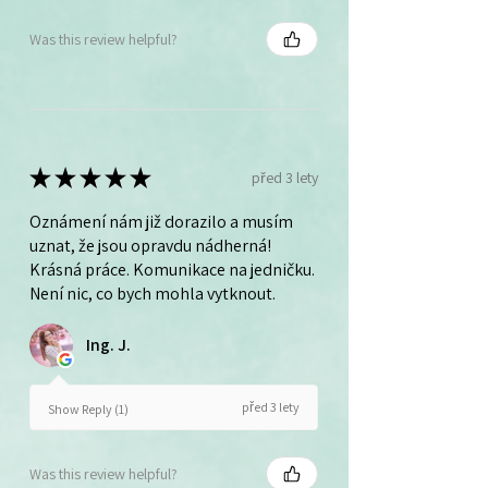
Was this review helpful?
★
★
★
★
★
před 3 lety
Oznámení nám již dorazilo a musím
uznat, že jsou opravdu nádherná!
Krásná práce. Komunikace na jedničku.
Není nic, co bych mohla vytknout.
Ing. J.
před 3 lety
Show Reply (1)
Was this review helpful?