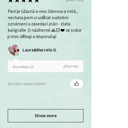
Paní je úžasná a moc šikovna a milá ,
nechala jsem si udělat svatebni
oznámení a zasedací plán - zlata
kaligrafie :)) nádherné 🙏🏻❤️ ze srdce
ji moc děkuji a doporučuji
Laura&Marcelo G.
před 3 lety
Show Reply (1)
Was this review helpful?
Show more