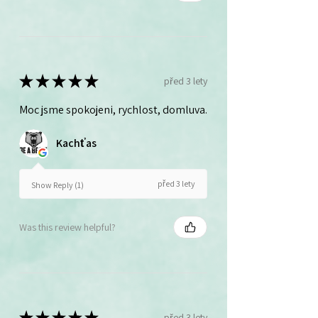
★
★
★
★
★
před 3 lety
Moc jsme spokojeni, rychlost, domluva.
Kachťas
před 3 lety
Show Reply (1)
Was this review helpful?
★
★
★
★
★
před 3 lety