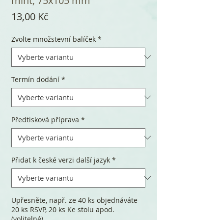
mint, 75x105 mm
Cena
13,00 Kč
Zvolte množstevní balíček
*
Termín dodání
*
Předtisková příprava
*
Přidat k české verzi další jazyk
*
Upřesněte, např. ze 40 ks objednáváte
20 ks RSVP, 20 ks Ke stolu apod.
(volitelné)