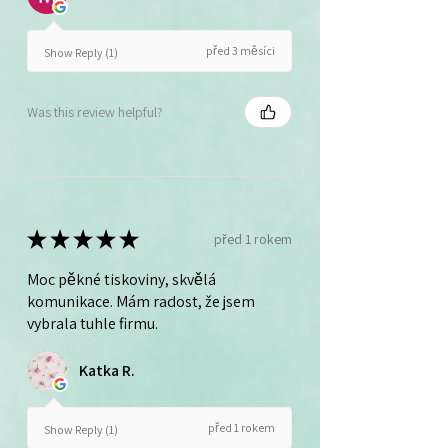
před 3 měsíci
Show Reply (1)
Was this review helpful?
★
★
★
★
★
před 1 rokem
Moc pěkné tiskoviny, skvělá
komunikace. Mám radost, že jsem
vybrala tuhle firmu.
Katka R.
před 1 rokem
Show Reply (1)