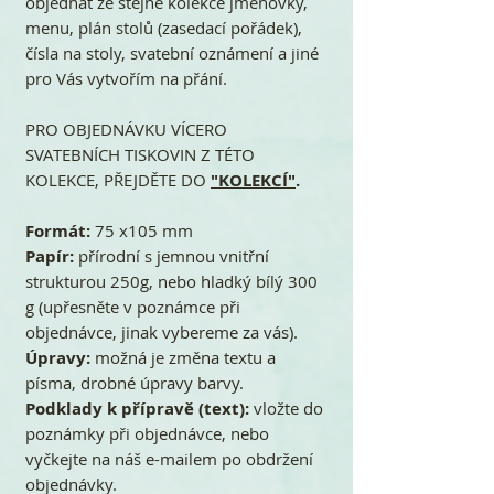
objednat ze stejné kolekce jmenovky,
menu, plán stolů (zasedací pořádek),
čísla na stoly, svatební oznámení a jiné
pro Vás vytvořím na přání.
PRO OBJEDNÁVKU VÍCERO
SVATEBNÍCH TISKOVIN Z TÉTO
KOLEKCE, PŘEJDĚTE DO
"KOLEKCÍ"
.
Formát:
75 x105 mm
Papír:
přírodní s jemnou vnitřní
strukturou 250g, nebo hladký bílý 300
g (upřesněte v poznámce při
objednávce, jinak vybereme za vás).
Úpravy:
možná je změna textu a
písma, drobné úpravy barvy.
Podklady k přípravě (text):
vložte do
poznámky při objednávce, nebo
vyčkejte na náš e-mailem po obdržení
objednávky.