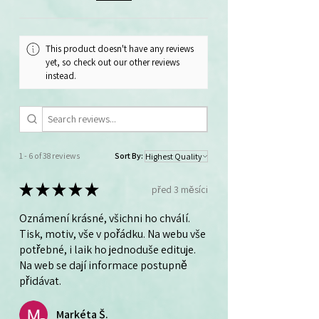
This product doesn't have any reviews
yet, so check out our other reviews
instead.
1 - 6 of 38 reviews
Sort By:
★
★
★
★
★
před 3 měsíci
Oznámení krásné, všichni ho chválí.
Tisk, motiv, vše v pořádku. Na webu vše
potřebné, i laik ho jednoduše edituje.
Na web se dají informace postupně
přidávat.
Markéta Š.