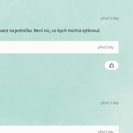
před 3 lety
ce na jedničku. Není nic, co bych mohla vytknout.
před 3 lety
před 3 lety
před 3 lety