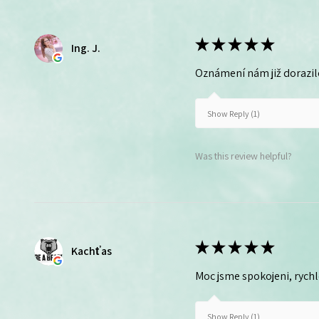
★
★
★
★
★
Ing. J.
Oznámení nám již dorazil
Show Reply (1)
Was this review helpful?
★
★
★
★
★
Kachťas
Moc jsme spokojeni, rych
Show Reply (1)