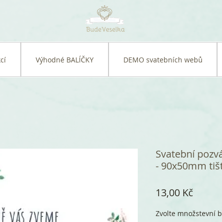
cí
Výhodné BALÍČKY
DEMO svatebních webů
Svatební pozv
- 90x50mm tiš
Cena
13,00 Kč
Zvolte množstevní b