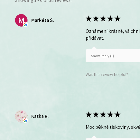
Showing 1 - 6 of 38 reviews.
★
★
★
★
★
Markéta Š.
Oznámení krásné, všichni 
přidávat.
Show Reply (1)
Was this review helpful?
★
★
★
★
★
Katka R.
Moc pěkné tiskoviny, skvě