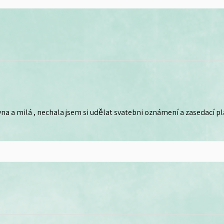
na a milá , nechala jsem si udělat svatebni oznámení a zasedací plá