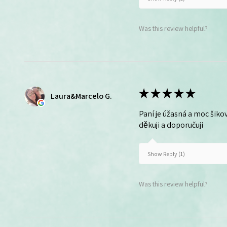
Was this review helpful?
★
★
★
★
★
Laura&Marcelo G.
Paní je úžasná a moc šikov
děkuji a doporučuji
Show Reply (1)
Was this review helpful?