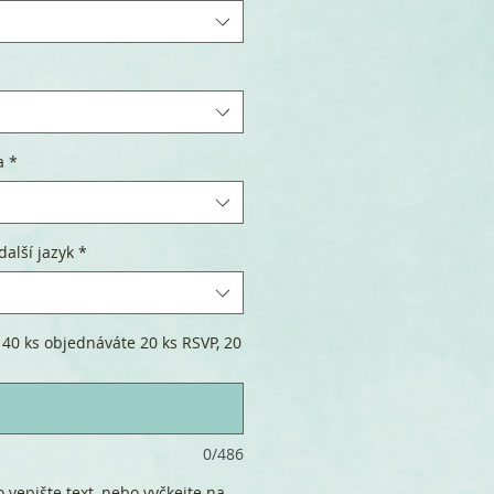
a
*
další jazyk
*
 40 ks objednáváte 20 ks RSVP, 20
0/486
 vepište text, nebo vyčkejte na