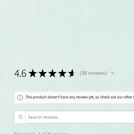
4.6
★
★
★
★
★
38
reviews
38
This product doesn't have any reviews yet, so check out our other 