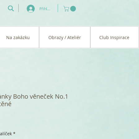
Přihlásit se
Na zakázku
Obrazy / Ateliér
Club Inspirace
ánky Boho věneček No.1
těné
alíček
*