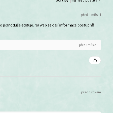
Sort By:
před 3 měsíci
 ho jednoduše edituje. Na web se dají informace postupně
před 3 měsíci
před 1 rokem