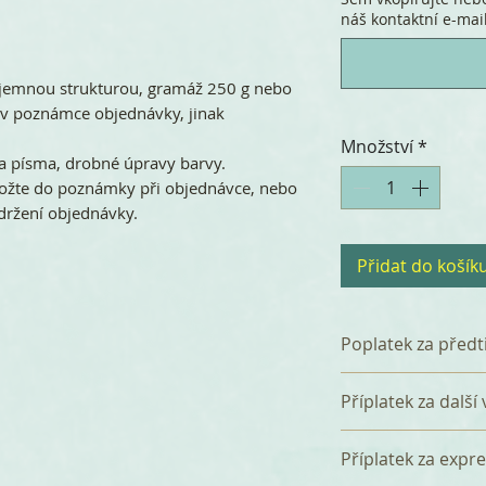
náš kontaktní e-mail
s jemnou strukturou, gramáž 250 g nebo
e v poznámce objednávky, jinak
Množství
*
a písma, drobné úpravy barvy.
ožte do poznámky při objednávce, nebo
držení objednávky.
Přidat do košík
Poplatek za předt
K celkové částce 
Příplatek za další
poplatek 120 Kč z
který zahrnuje p
Za přidání další 
Příplatek za expr
tři korektury. Pře
verzi (např. angl