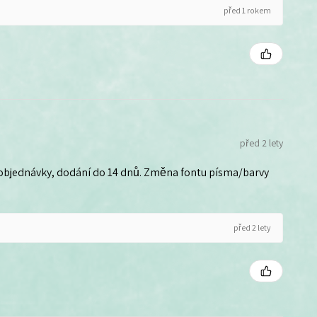
před 1 rokem
před 2 lety
 objednávky, dodání do 14 dnů. Změna fontu písma/barvy
před 2 lety