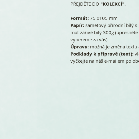
PŘEJDĚTE DO
"KOLEKCÍ"
.
Formát:
75 x105 mm
Papír:
sametový přírodní bílý 
mat zářivě bílý 300g (upřesnět
vybereme za vás).
Úpravy:
možná je změna textu 
Podklady k přípravě (text):
vl
vyčkejte na náš e-mailem po ob