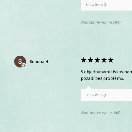
Show Reply (1)
Was this review helpful?
★
★
★
★
★
Simona H.
S objednanými tiskovinam
pozadí bez problému.
Show Reply (1)
Was this review helpful?