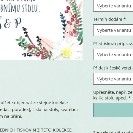
Vyberte variantu
Termín dodání
*
Vyberte variantu
Předtisková příprav
Vyberte variantu
Přidat k české verzi 
Vyberte variantu
Upřesněte, např. ze
ks Ke stolu apod.
*
můžete objednat ze stejné kolekce
dací pořádek), čísla na stoly, svatební
ím na přání.
BNÍCH TISKOVIN Z TÉTO KOLEKCE,
Sem vkopírujte nebo