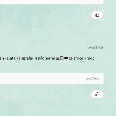
před 3 lety
n - zlata kaligrafie :)) nádherné 🙏🏻❤️ ze srdce ji moc
před 3 lety