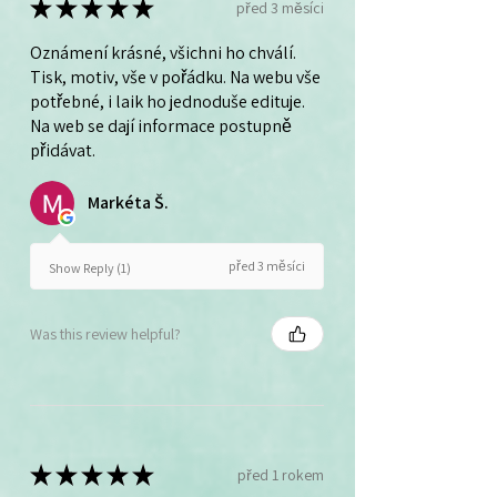
★
★
★
★
★
před 3 měsíci
Oznámení krásné, všichni ho chválí.
Tisk, motiv, vše v pořádku. Na webu vše
potřebné, i laik ho jednoduše edituje.
Na web se dají informace postupně
přidávat.
Markéta Š.
před 3 měsíci
Show Reply (1)
Was this review helpful?
★
★
★
★
★
před 1 rokem