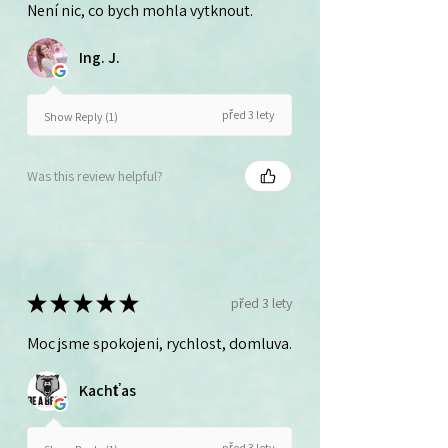
Není nic, co bych mohla vytknout.
Ing. J.
před 3 lety
Show Reply (1)
Was this review helpful?
★
★
★
★
★
před 3 lety
Moc jsme spokojeni, rychlost, domluva.
Kachťas
před 3 lety