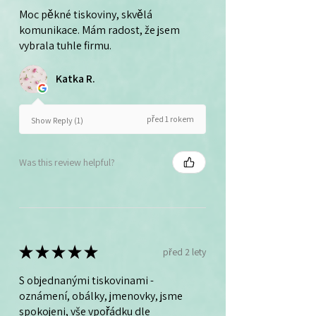
Moc pěkné tiskoviny, skvělá
komunikace. Mám radost, že jsem
vybrala tuhle firmu.
Katka R.
před 1 rokem
Show Reply (1)
Was this review helpful?
★
★
★
★
★
před 2 lety
S objednanými tiskovinami -
oznámení, obálky, jmenovky, jsme
spokojeni, vše vpořádku dle