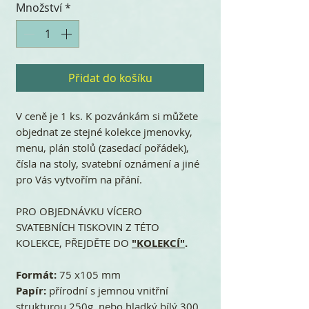
Množství
*
Přidat do košíku
V ceně je 1 ks. K pozvánkám si můžete
objednat ze stejné kolekce jmenovky,
menu, plán stolů (zasedací pořádek),
čísla na stoly, svatební oznámení a jiné
pro Vás vytvořím na přání.
PRO OBJEDNÁVKU VÍCERO
SVATEBNÍCH TISKOVIN Z TÉTO
KOLEKCE, PŘEJDĚTE DO
"KOLEKCÍ"
.
Formát:
75 x105 mm
Papír:
přírodní s jemnou vnitřní
strukturou 250g, nebo hladký bílý 300