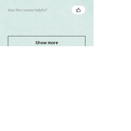
Was this review helpful?
Show more
Související produkty