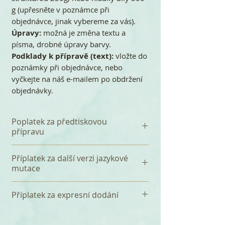
g (upřesněte v poznámce při
objednávce, jinak vybereme za vás).
Úpravy:
možná je změna textu a
písma, drobné úpravy barvy.
Podklady k přípravě (text):
vložte do
poznámky při objednávce, nebo
vyčkejte na náš e-mailem po obdržení
objednávky.
Poplatek za předtiskovou
přípravu
K celkové částce se připočítává
Příplatek za další verzi jazykové
jednorázový poplatek 120 Kč za
mutace
předtiskovou přípravu, který
zahrnuje především sazba Vašeho
Za přidání další jazykové mutace k
Příplatek za expresní dodání
textu a tři korektury. Před tiskem
české verzi (např. anglickou nebo
zakázky, vždy zasíláme e-mail s
německou), účtujeme jednorázový
Tištěné svatební kartičky dodáváme
náhledem.
poplatek 90 Kč. Jazykové verze