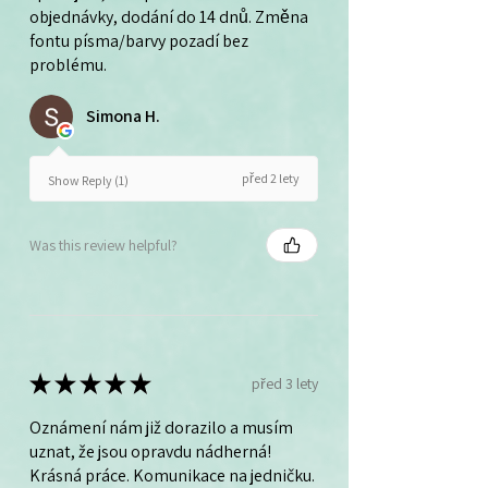
objednávky, dodání do 14 dnů. Změna
fontu písma/barvy pozadí bez
problému.
Simona H.
před 2 lety
Show Reply (1)
Was this review helpful?
★
★
★
★
★
před 3 lety
Oznámení nám již dorazilo a musím
uznat, že jsou opravdu nádherná!
Krásná práce. Komunikace na jedničku.