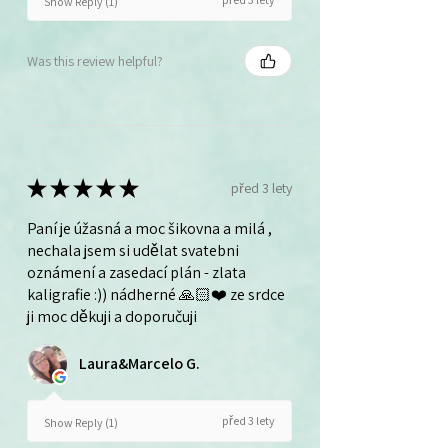
Show Reply (1)
Was this review helpful?
★
★
★
★
★
před 3 lety
Paní je úžasná a moc šikovna a milá ,
nechala jsem si udělat svatebni
oznámení a zasedací plán - zlata
kaligrafie :)) nádherné 🙏🏻❤️ ze srdce
ji moc děkuji a doporučuji
Laura&Marcelo G.
před 3 lety
Show Reply (1)