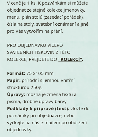
V ceně je 1 ks. K pozvánkám si můžete
objednat ze stejné kolekce jmenovky,
menu, plán stolů (zasedací pořádek),
čísla na stoly, svatební oznámení a jiné
pro Vás vytvořím na přání.
PRO OBJEDNÁVKU VÍCERO
SVATEBNÍCH TISKOVIN Z TÉTO
KOLEKCE, PŘEJDĚTE DO
"KOLEKCÍ"
.
Formát:
75 x105 mm
Papír:
přírodní s jemnou vnitřní
strukturou 250g.
Úpravy:
možná je změna textu a
písma, drobné úpravy barvy.
Podklady k přípravě (text):
vložte do
poznámky při objednávce, nebo
vyčkejte na náš e-mailem po obdržení
objednávky.