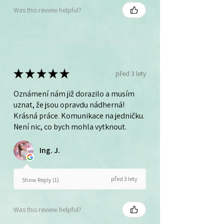
Was this review helpful?
★
★
★
★
★
před 3 lety
Oznámení nám již dorazilo a musím
uznat, že jsou opravdu nádherná!
Krásná práce. Komunikace na jedničku.
Není nic, co bych mohla vytknout.
Ing. J.
před 3 lety
Show Reply (1)
Was this review helpful?