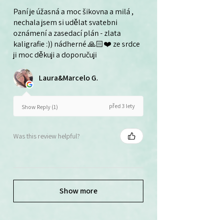
Paní je úžasná a moc šikovna a milá ,
nechala jsem si udělat svatebni
oznámení a zasedací plán - zlata
kaligrafie :)) nádherné 🙏🏻❤️ ze srdce
ji moc děkuji a doporučuji
Laura&Marcelo G.
před 3 lety
Show Reply (1)
Was this review helpful?
Show more