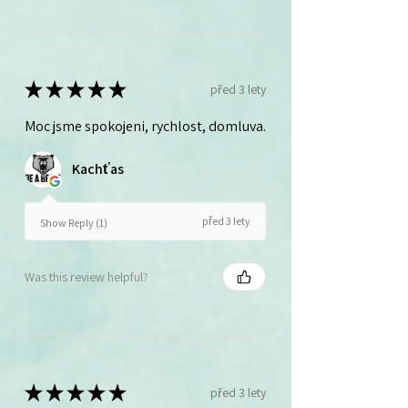
★
★
★
★
★
před 3 lety
Moc jsme spokojeni, rychlost, domluva.
Kachťas
před 3 lety
Show Reply (1)
Was this review helpful?
★
★
★
★
★
před 3 lety