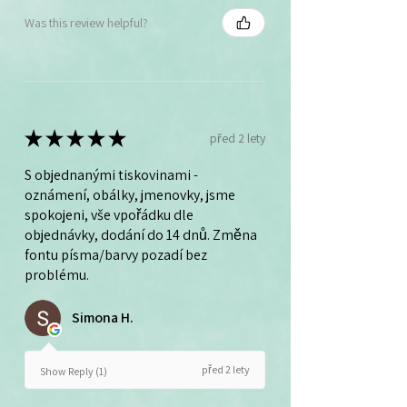
Was this review helpful?
★
★
★
★
★
před 2 lety
S objednanými tiskovinami -
oznámení, obálky, jmenovky, jsme
spokojeni, vše vpořádku dle
objednávky, dodání do 14 dnů. Změna
fontu písma/barvy pozadí bez
problému.
Simona H.
před 2 lety
Show Reply (1)