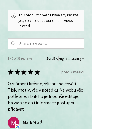
This product doesn't have any reviews
yet, so check out our other reviews
instead.
1 - 6 of 38 reviews
Sort By:
★
★
★
★
★
před 3 měsíci
Oznámení krásné, všichni ho chválí.
Tisk, motiv, vše v pořádku. Na webu vše
potřebné, i laik ho jednoduše edituje.
Na web se dají informace postupně
přidávat.
Markéta Š.