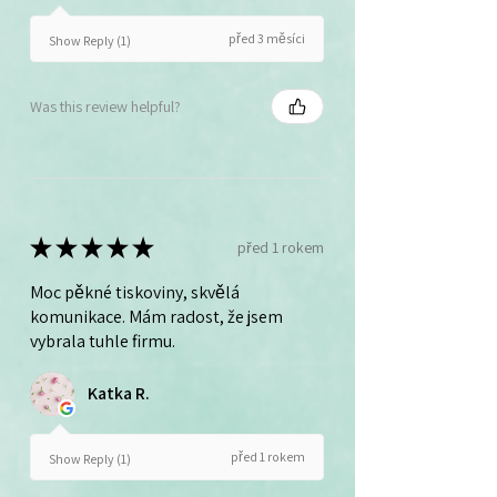
před 3 měsíci
Show Reply (1)
Was this review helpful?
★
★
★
★
★
před 1 rokem
Moc pěkné tiskoviny, skvělá
komunikace. Mám radost, že jsem
vybrala tuhle firmu.
Katka R.
před 1 rokem
Show Reply (1)