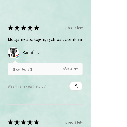
★
★
★
★
★
před 3 lety
Moc jsme spokojeni, rychlost, domluva.
Kachťas
před 3 lety
Show Reply (1)
Was this review helpful?
★
★
★
★
★
před 3 lety