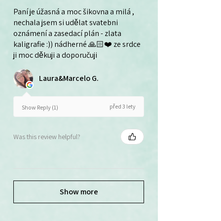
Paní je úžasná a moc šikovna a milá ,
nechala jsem si udělat svatebni
oznámení a zasedací plán - zlata
kaligrafie :)) nádherné 🙏🏻❤️ ze srdce
ji moc děkuji a doporučuji
Laura&Marcelo G.
před 3 lety
Show Reply (1)
Was this review helpful?
Show more