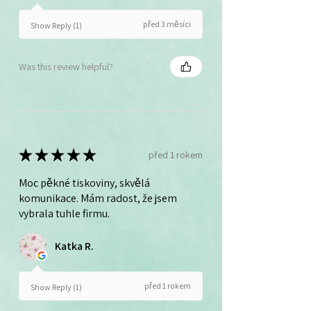
před 3 měsíci
Show Reply (1)
Was this review helpful?
★
★
★
★
★
před 1 rokem
Moc pěkné tiskoviny, skvělá
komunikace. Mám radost, že jsem
vybrala tuhle firmu.
Katka R.
před 1 rokem
Show Reply (1)