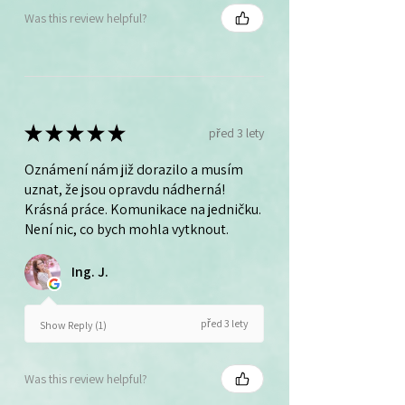
Was this review helpful?
★
★
★
★
★
před 3 lety
Oznámení nám již dorazilo a musím
uznat, že jsou opravdu nádherná!
Krásná práce. Komunikace na jedničku.
Není nic, co bych mohla vytknout.
Ing. J.
před 3 lety
Show Reply (1)
Was this review helpful?