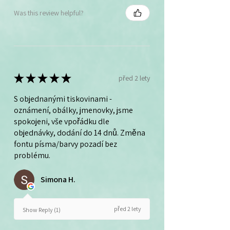
Was this review helpful?
★
★
★
★
★
před 2 lety
S objednanými tiskovinami -
oznámení, obálky, jmenovky, jsme
spokojeni, vše vpořádku dle
objednávky, dodání do 14 dnů. Změna
fontu písma/barvy pozadí bez
problému.
Simona H.
před 2 lety
Show Reply (1)