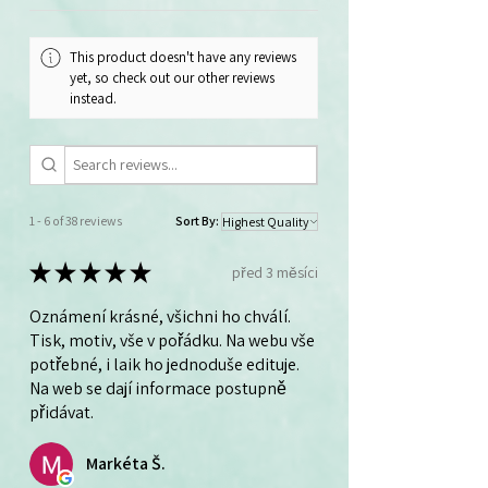
This product doesn't have any reviews
yet, so check out our other reviews
instead.
1 - 6 of 38 reviews
Sort By:
★
★
★
★
★
před 3 měsíci
Oznámení krásné, všichni ho chválí.
Tisk, motiv, vše v pořádku. Na webu vše
potřebné, i laik ho jednoduše edituje.
Na web se dají informace postupně
přidávat.
Markéta Š.