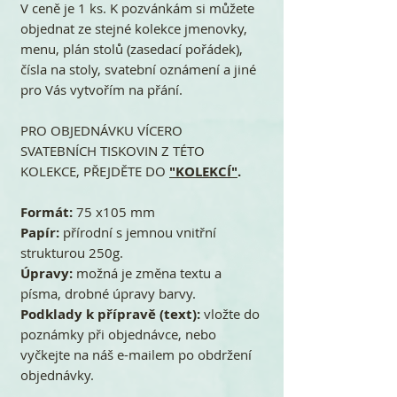
V ceně je 1 ks. K pozvánkám si můžete
objednat ze stejné kolekce jmenovky,
menu, plán stolů (zasedací pořádek),
čísla na stoly, svatební oznámení a jiné
pro Vás vytvořím na přání.
PRO OBJEDNÁVKU VÍCERO
SVATEBNÍCH TISKOVIN Z TÉTO
KOLEKCE, PŘEJDĚTE DO
"KOLEKCÍ"
.
Formát:
75 x105 mm
Papír:
přírodní s jemnou vnitřní
strukturou 250g.
Úpravy:
možná je změna textu a
písma, drobné úpravy barvy.
Podklady k přípravě (text):
vložte do
poznámky při objednávce, nebo
vyčkejte na náš e-mailem po obdržení
objednávky.