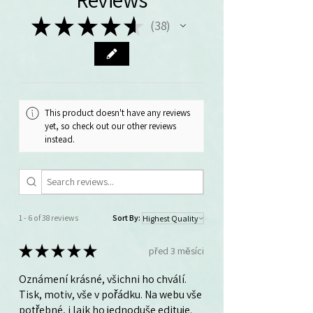
★
★
★
★
★
38
38
This product doesn't have any reviews
yet, so check out our other reviews
instead.
1 - 6 of 38 reviews
Sort By:
★
★
★
★
★
před 3 měsíci
Oznámení krásné, všichni ho chválí.
Tisk, motiv, vše v pořádku. Na webu vše
potřebné, i laik ho jednoduše edituje.