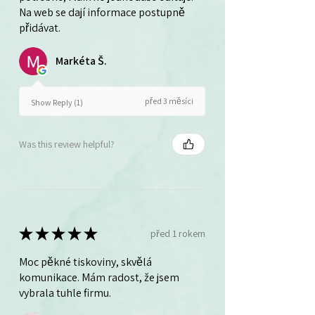
Na web se dají informace postupně
přidávat.
Markéta Š.
před 3 měsíci
Show Reply (1)
Was this review helpful?
★
★
★
★
★
před 1 rokem
Moc pěkné tiskoviny, skvělá
komunikace. Mám radost, že jsem
vybrala tuhle firmu.