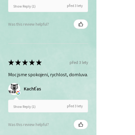
před 3 lety
Show Reply (1)
Was this review helpful?
★
★
★
★
★
před 3 lety
Moc jsme spokojeni, rychlost, domluva.
Kachťas
před 3 lety
Show Reply (1)
Was this review helpful?