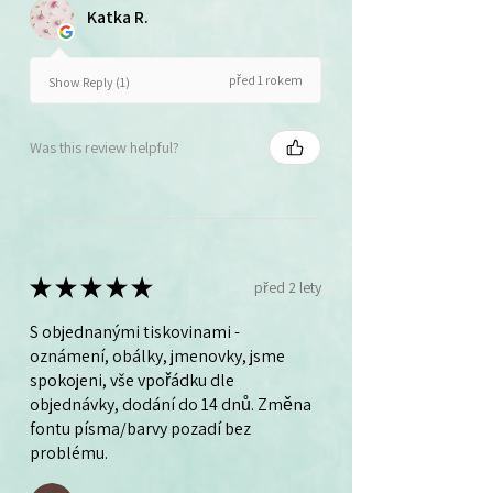
Katka R.
před 1 rokem
Show Reply (1)
Was this review helpful?
★
★
★
★
★
před 2 lety
S objednanými tiskovinami -
oznámení, obálky, jmenovky, jsme
spokojeni, vše vpořádku dle
objednávky, dodání do 14 dnů. Změna
fontu písma/barvy pozadí bez
problému.