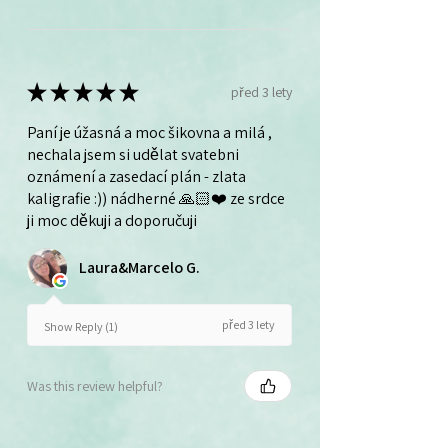
★
★
★
★
★
před 3 lety
Paní je úžasná a moc šikovna a milá ,
nechala jsem si udělat svatebni
oznámení a zasedací plán - zlata
kaligrafie :)) nádherné 🙏🏻❤️ ze srdce
ji moc děkuji a doporučuji
Laura&Marcelo G.
před 3 lety
Show Reply (1)
Was this review helpful?