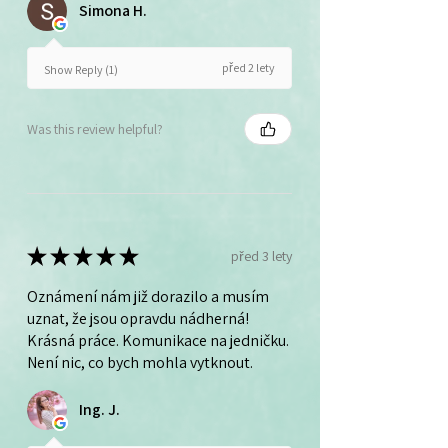
Simona H.
před 2 lety
Show Reply (1)
Was this review helpful?
★
★
★
★
★
před 3 lety
Oznámení nám již dorazilo a musím
uznat, že jsou opravdu nádherná!
Krásná práce. Komunikace na jedničku.
Není nic, co bych mohla vytknout.
Ing. J.