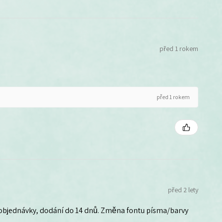
před 1 rokem
před 1 rokem
před 2 lety
 objednávky, dodání do 14 dnů. Změna fontu písma/barvy