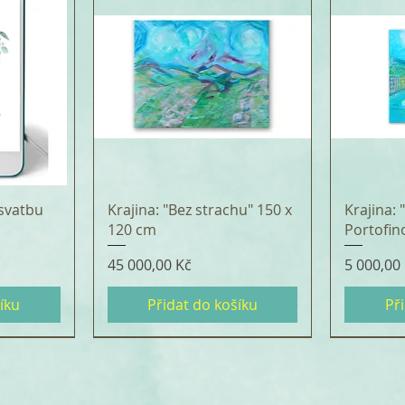
svatbu
Krajina: "Bez strachu" 150 x
Krajina:
120 cm
Portofin
Cena
Cena
45 000,00 Kč
5 000,00
íku
Přidat do košíku
Př