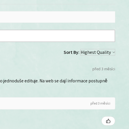
Sort By:
před 3 měsíci
 ho jednoduše edituje. Na web se dají informace postupně
před 3 měsíci