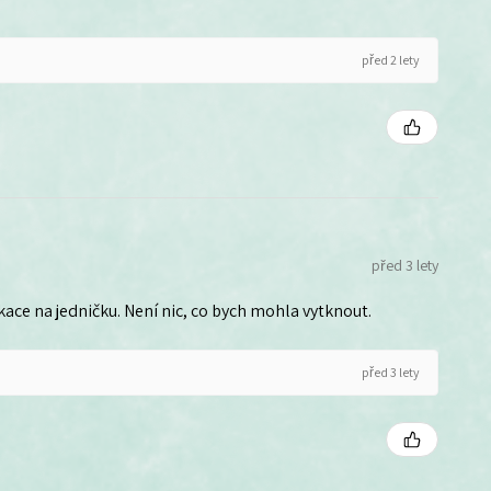
před 2 lety
před 3 lety
ce na jedničku. Není nic, co bych mohla vytknout.
před 3 lety