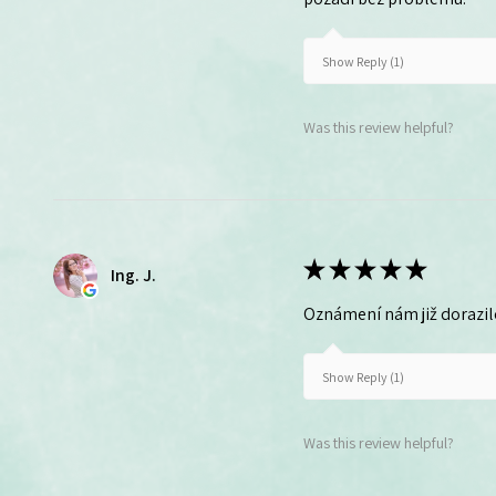
Show Reply (1)
Was this review helpful?
★
★
★
★
★
Ing. J.
Oznámení nám již dorazil
Show Reply (1)
Was this review helpful?