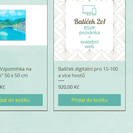
 "Vzpomínka na
Balíček digitální pro 15-100
o" 50 x 50 cm
a více hostů
Cena
 Kč
920,00 Kč
idat do košíku
Přidat do košíku