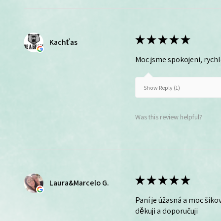
★
★
★
★
★
Kachťas
Moc jsme spokojeni, rych
Show Reply (1)
Was this review helpful?
★
★
★
★
★
Laura&Marcelo G.
Paní je úžasná a moc šikov
děkuji a doporučuji