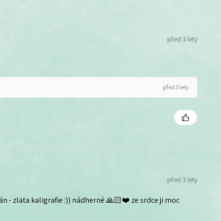
před 3 lety
před 3 lety
před 3 lety
n - zlata kaligrafie :)) nádherné 🙏🏻❤️ ze srdce ji moc