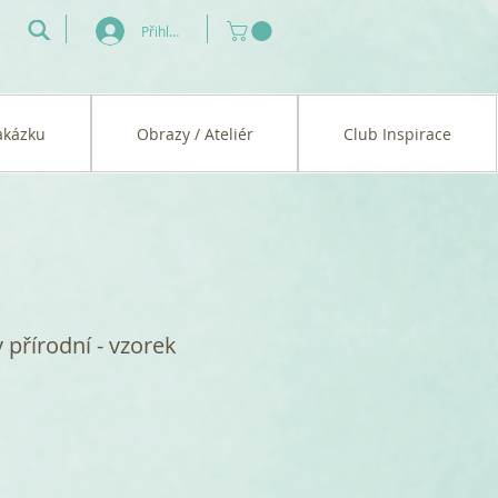
Přihlásit se
akázku
Obrazy / Ateliér
Club Inspirace
 přírodní - vzorek