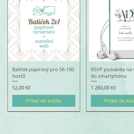
Balíček papírový pro 56-100
RSVP pozvánka na 
hostů
do smartphonu
Cena
Cena
52,00 Kč
1 260,00 Kč
Přidat do košíku
Přidat do koš