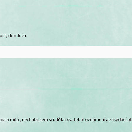
lost, domluva.
na a milá , nechala jsem si udělat svatebni oznámení a zasedací plá