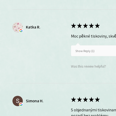
★
★
★
★
★
Katka R.
Moc pěkné tiskoviny, skvě
Show Reply (1)
Was this review helpful?
★
★
★
★
★
Simona H.
S objednanými tiskovinam
pozadí bez problému.