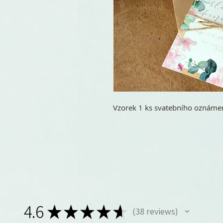
Vzorek 1 ks svatebního oznáme
4.6
★
★
★
★
★
38
reviews
38