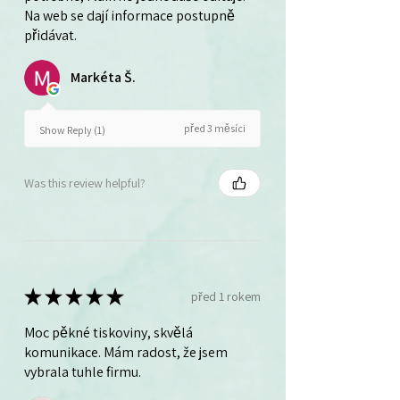
Na web se dají informace postupně
přidávat.
Markéta Š.
před 3 měsíci
Show Reply (1)
Was this review helpful?
★
★
★
★
★
před 1 rokem
Moc pěkné tiskoviny, skvělá
komunikace. Mám radost, že jsem
vybrala tuhle firmu.