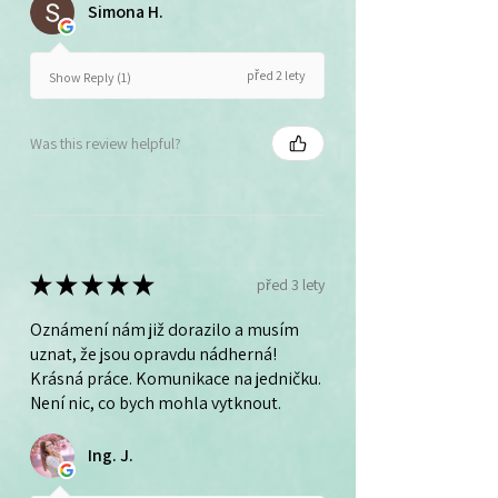
Simona H.
před 2 lety
Show Reply (1)
Was this review helpful?
★
★
★
★
★
před 3 lety
Oznámení nám již dorazilo a musím
uznat, že jsou opravdu nádherná!
Krásná práce. Komunikace na jedničku.
Není nic, co bych mohla vytknout.
Ing. J.