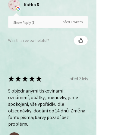
Katka R.
před 1 rokem
Show Reply (1)
Was this review helpful?
★
★
★
★
★
před 2 lety
S objednanými tiskovinami -
oznámení, obálky, jmenovky, jsme
spokojeni, vše vpořádku dle
objednávky, dodání do 14 dnů. Změna
fontu písma/barvy pozadí bez
problému.