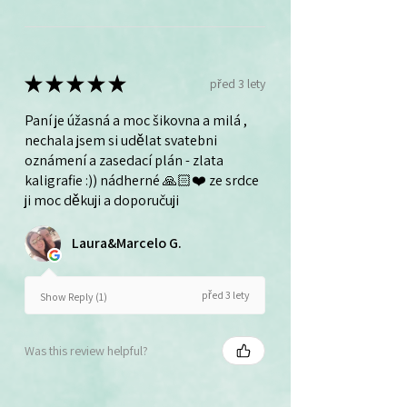
★
★
★
★
★
před 3 lety
Paní je úžasná a moc šikovna a milá ,
nechala jsem si udělat svatebni
oznámení a zasedací plán - zlata
kaligrafie :)) nádherné 🙏🏻❤️ ze srdce
ji moc děkuji a doporučuji
Laura&Marcelo G.
před 3 lety
Show Reply (1)
Was this review helpful?