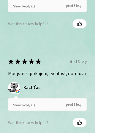
před 3 lety
Show Reply (1)
Was this review helpful?
★
★
★
★
★
před 3 lety
Moc jsme spokojeni, rychlost, domluva.
Kachťas
před 3 lety
Show Reply (1)
Was this review helpful?