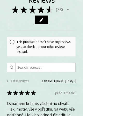
★
★
★
★
★
38
38
This product doesn't have any reviews
yet, so check out our other reviews
instead.
1 - 6 of 38 reviews
Sort By:
★
★
★
★
★
před 3 měsíci
Oznámení krásné, všichni ho chválí.
Tisk, motiv, vše v pořádku. Na webu vše
potřebné, i laik ho jednoduše edituje.