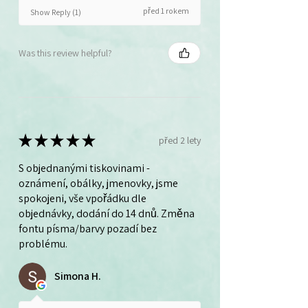
před 1 rokem
Show Reply (1)
Was this review helpful?
★
★
★
★
★
před 2 lety
S objednanými tiskovinami -
oznámení, obálky, jmenovky, jsme
spokojeni, vše vpořádku dle
objednávky, dodání do 14 dnů. Změna
fontu písma/barvy pozadí bez
problému.
Simona H.