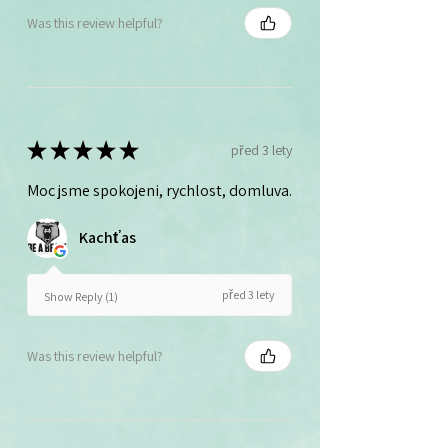
Was this review helpful?
★
★
★
★
★
před 3 lety
Moc jsme spokojeni, rychlost, domluva.
Kachťas
před 3 lety
Show Reply (1)
Was this review helpful?