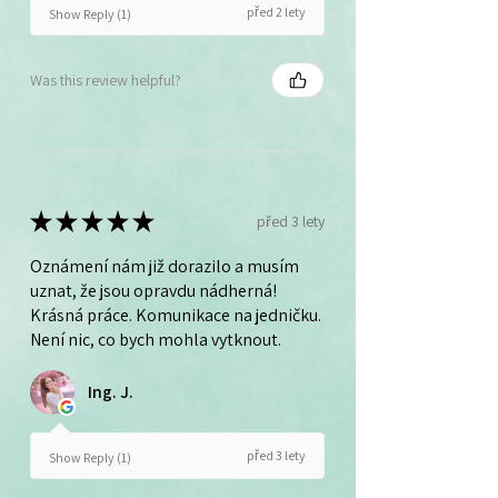
před 2 lety
Show Reply (1)
Was this review helpful?
★
★
★
★
★
před 3 lety
Oznámení nám již dorazilo a musím
uznat, že jsou opravdu nádherná!
Krásná práce. Komunikace na jedničku.
Není nic, co bych mohla vytknout.
Ing. J.
před 3 lety
Show Reply (1)