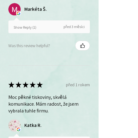
Markéta Š.
před 3 měsíci
Show Reply (1)
Was this review helpful?
★
★
★
★
★
před 1 rokem
Moc pěkné tiskoviny, skvělá
komunikace. Mám radost, že jsem
vybrala tuhle firmu.
Katka R.