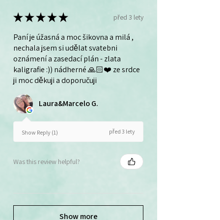
★
★
★
★
★
před 3 lety
Paní je úžasná a moc šikovna a milá ,
nechala jsem si udělat svatebni
oznámení a zasedací plán - zlata
kaligrafie :)) nádherné 🙏🏻❤️ ze srdce
ji moc děkuji a doporučuji
Laura&Marcelo G.
před 3 lety
Show Reply (1)
Was this review helpful?
Show more