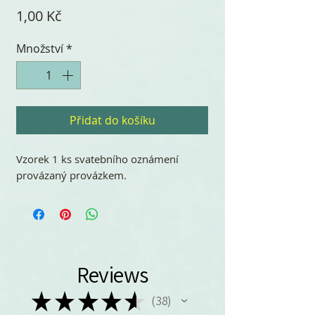
Cena
1,00 Kč
Množství
*
Přidat do košíku
Vzorek 1 ks svatebního oznámení
provázaný provázkem.
Reviews
★
★
★
★
★
38
38