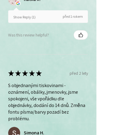
před 1 rokem
Show Reply (1)
Was this review helpful?
★
★
★
★
★
před 2 lety
S objednanými tiskovinami -
oznámení, obálky, jmenovky, jsme
spokojeni, vše vpořádku dle
objednávky, dodání do 14 dnů. Změna
fontu písma/barvy pozadí bez
problému.
Simona H.