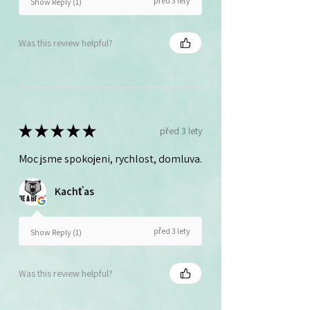
před 3 lety
Show Reply (1)
Was this review helpful?
★
★
★
★
★
před 3 lety
Moc jsme spokojeni, rychlost, domluva.
Kachťas
před 3 lety
Show Reply (1)
Was this review helpful?