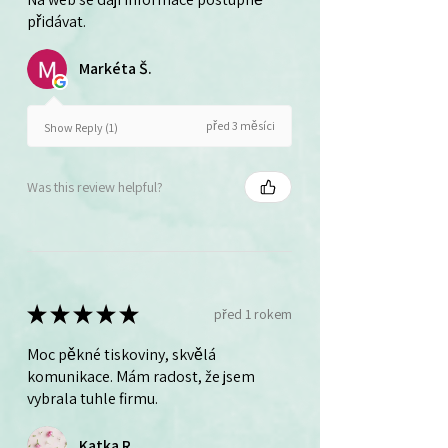
přidávat.
Markéta Š.
před 3 měsíci
Show Reply (1)
Was this review helpful?
★
★
★
★
★
před 1 rokem
Moc pěkné tiskoviny, skvělá
komunikace. Mám radost, že jsem
vybrala tuhle firmu.
Katka R.