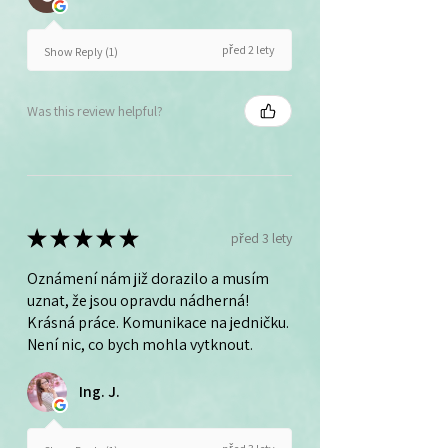
před 2 lety
Show Reply (1)
Was this review helpful?
★
★
★
★
★
před 3 lety
Oznámení nám již dorazilo a musím
uznat, že jsou opravdu nádherná!
Krásná práce. Komunikace na jedničku.
Není nic, co bych mohla vytknout.
Ing. J.