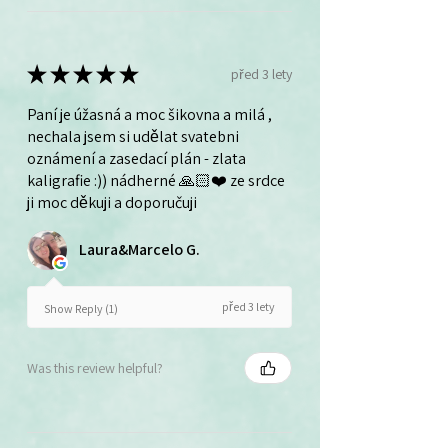
★
★
★
★
★
před 3 lety
Paní je úžasná a moc šikovna a milá ,
nechala jsem si udělat svatebni
oznámení a zasedací plán - zlata
kaligrafie :)) nádherné 🙏🏻❤️ ze srdce
ji moc děkuji a doporučuji
Laura&Marcelo G.
před 3 lety
Show Reply (1)
Was this review helpful?