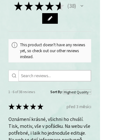
★
★
★
★
★
38
38
This product doesn't have any reviews
yet, so check out our other reviews
instead.
1 - 6 of 38 reviews
Sort By:
★
★
★
★
★
před 3 měsíci
Oznámení krásné, všichni ho chválí.
Tisk, motiv, vše v pořádku. Na webu vše
potřebné, i laik ho jednoduše edituje.
Na web se dají informace postupně