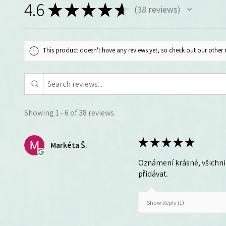
4.6
★
★
★
★
★
38
reviews
38
This product doesn't have any reviews yet, so check out our other 
Showing 1 - 6 of 38 reviews.
★
★
★
★
★
Markéta Š.
Oznámení krásné, všichni 
přidávat.
Show Reply (1)