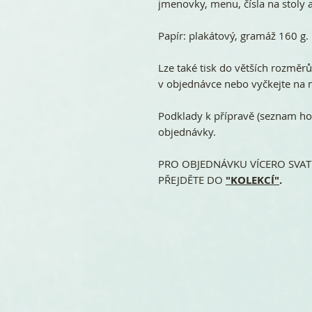
jmenovky, menu, čísla na stoly a
Papír: plakátový, gramáž 160 g.
Lze také tisk do větších rozměr
v objednávce nebo vyčkejte na n
Podklady k přípravě (seznam ho
objednávky.
PRO OBJEDNÁVKU VÍCERO SVATE
PŘEJDĚTE DO
"KOLEKCÍ"
.