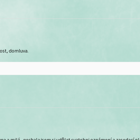
lost, domluva.
na a milá , nechala jsem si udělat svatebni oznámení a zasedací plá