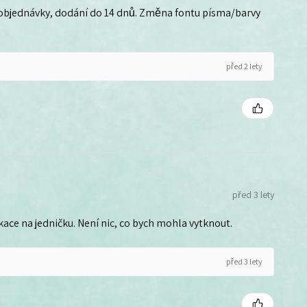
 objednávky, dodání do 14 dnů. Změna fontu písma/barvy
před 2 lety
před 3 lety
ce na jedničku. Není nic, co bych mohla vytknout.
před 3 lety