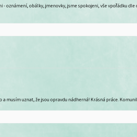
i - oznámení, obálky, jmenovky, jsme spokojeni, vše vpořádku dle
o a musím uznat, že jsou opravdu nádherná! Krásná práce. Komunika