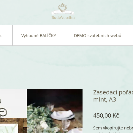
cí
Výhodné BALÍČKY
DEMO svatebních webů
Zasedací pořá
mint, A3
Cena
450,00 Kč
Sem vkopírujte nebo