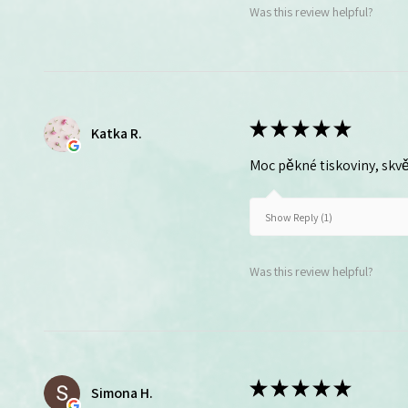
Was this review helpful?
★
★
★
★
★
Katka R.
Moc pěkné tiskoviny, skvě
Show Reply (1)
Was this review helpful?
★
★
★
★
★
Simona H.