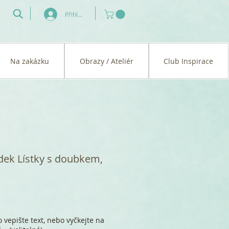
Přihlásit se
Na zakázku
Obrazy / Ateliér
Club Inspirace
dek Lístky s doubkem,
 vepište text, nebo vyčkejte na