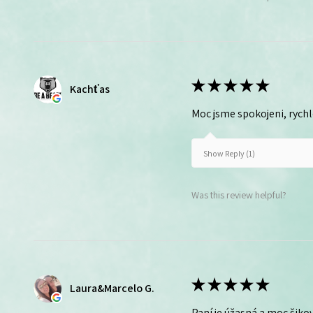
★
★
★
★
★
Kachťas
Moc jsme spokojeni, rych
Show Reply (1)
Was this review helpful?
★
★
★
★
★
Laura&Marcelo G.
Paní je úžasná a moc šikov