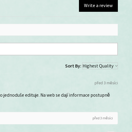
Write a review
Sort By:
před 3 měsíci
 ho jednoduše edituje. Na web se dají informace postupně
před 3 měsíci