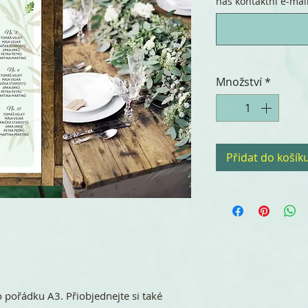
náš kontaktní e-mail.
Množství
*
Přidat do košík
o pořádku A3. Přiobjednejte si také