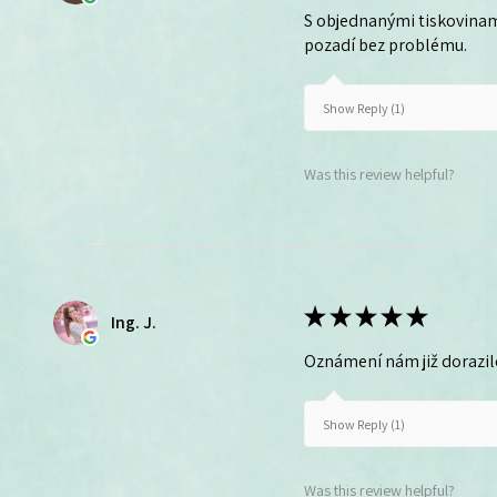
S objednanými tiskovinam
pozadí bez problému.
Show Reply (1)
Was this review helpful?
★
★
★
★
★
Ing. J.
Oznámení nám již dorazil
Show Reply (1)
Was this review helpful?