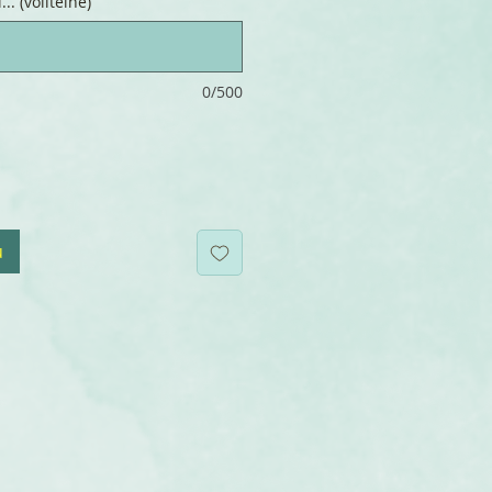
.. (volitelné)
0/500
u