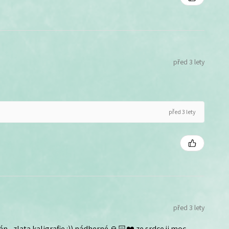
před 3 lety
před 3 lety
před 3 lety
n - zlata kaligrafie :)) nádherné 🙏🏻❤️ ze srdce ji moc