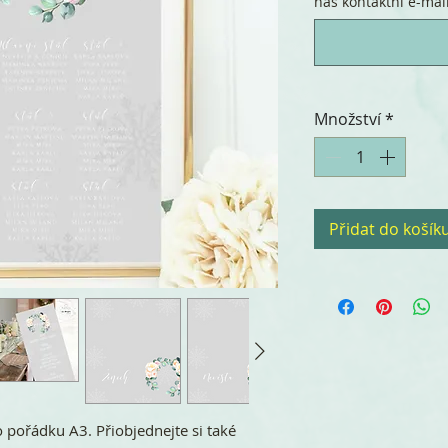
náš kontaktní e-mail.
Množství
*
Přidat do košík
o pořádku A3. Přiobjednejte si také