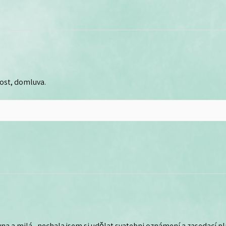
lost, domluva.
na a milá , nechala jsem si udělat svatebni oznámení a zasedací plá