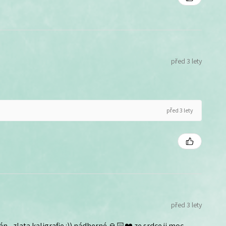
před 3 lety
před 3 lety
před 3 lety
n - zlata kaligrafie :)) nádherné 🙏🏻❤️ ze srdce ji moc