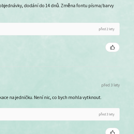
 objednávky, dodání do 14 dnů. Změna fontu písma/barvy
před 2 lety
před 3 lety
ce na jedničku. Není nic, co bych mohla vytknout.
před 3 lety