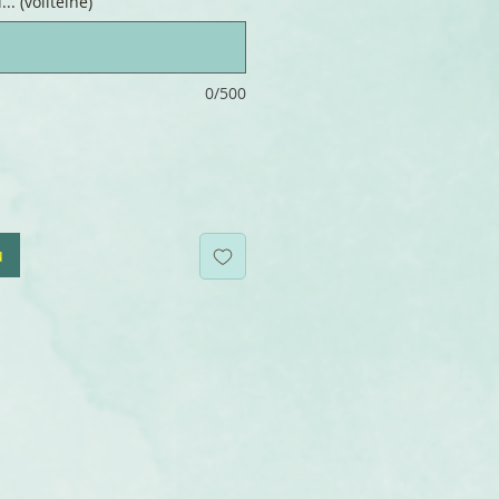
.. (volitelné)
0/500
u