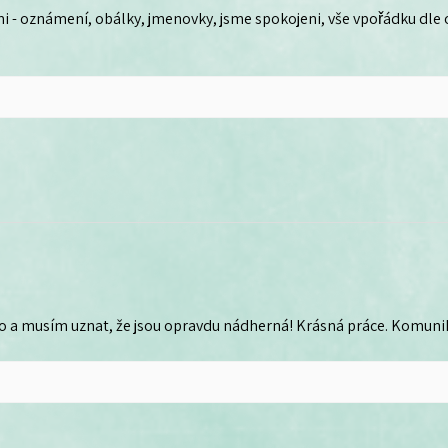
i - oznámení, obálky, jmenovky, jsme spokojeni, vše vpořádku dle
o a musím uznat, že jsou opravdu nádherná! Krásná práce. Komunika