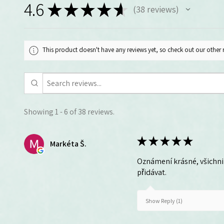
4.6
★
★
★
★
★
38
reviews
38
This product doesn't have any reviews yet, so check out our other 
Showing 1 - 6 of 38 reviews.
★
★
★
★
★
Markéta Š.
Oznámení krásné, všichni 
přidávat.
Show Reply (1)