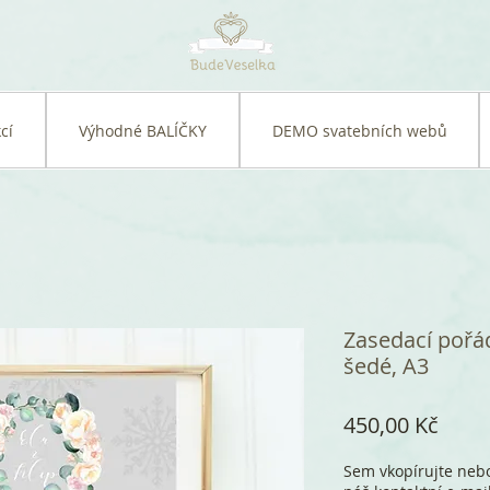
cí
Výhodné BALÍČKY
DEMO svatebních webů
Zasedací pořá
šedé, A3
Cena
450,00 Kč
Sem vkopírujte nebo