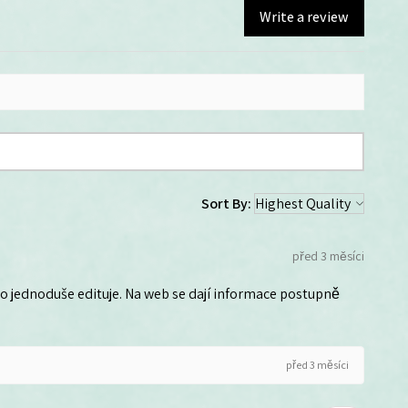
Write a review
Sort By:
před 3 měsíci
 ho jednoduše edituje. Na web se dají informace postupně
před 3 měsíci