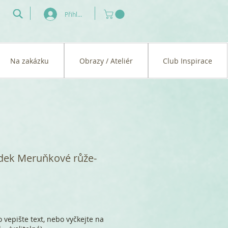
Přihlásit se
Na zakázku
Obrazy / Ateliér
Club Inspirace
dek Meruňkové růže-
 vepište text, nebo vyčkejte na