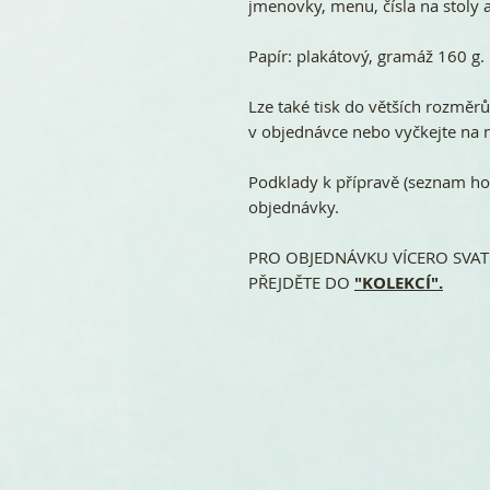
jmenovky, menu, čísla na stoly a
Papír: plakátový, gramáž 160 g.
Lze také tisk do větších rozměr
v objednávce nebo vyčkejte na n
Podklady k přípravě (seznam ho
objednávky.
PRO OBJEDNÁVKU VÍCERO SVATE
PŘEJDĚTE DO
"KOLEKCÍ".