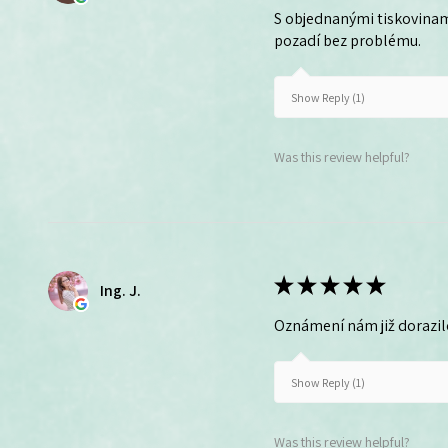
S objednanými tiskovinam
pozadí bez problému.
Show Reply (1)
Was this review helpful?
★
★
★
★
★
Ing. J.
Oznámení nám již dorazil
Show Reply (1)
Was this review helpful?