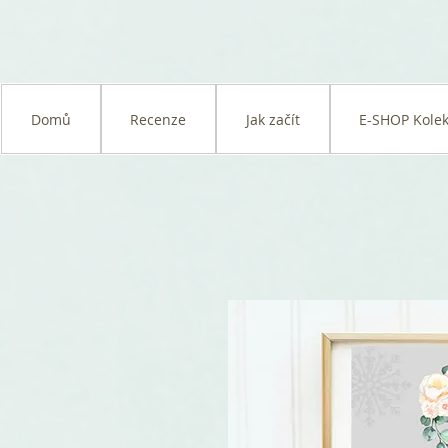
Domů
Recenze
Jak začít
E-SHOP Kolek