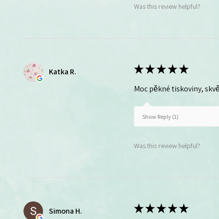
Was this review helpful?
★
★
★
★
★
Katka R.
Moc pěkné tiskoviny, skvě
Show Reply (1)
Was this review helpful?
★
★
★
★
★
Simona H.