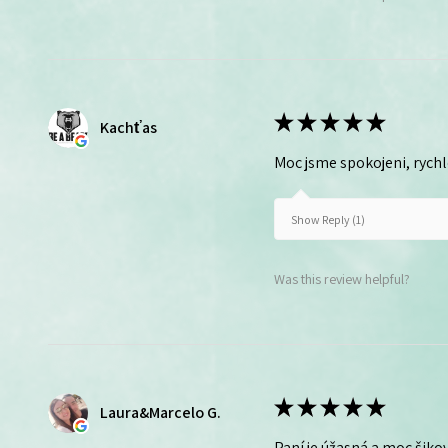
★
★
★
★
★
Kachťas
Moc jsme spokojeni, rych
Show Reply (1)
Was this review helpful?
★
★
★
★
★
Laura&Marcelo G.
Paní je úžasná a moc šikov