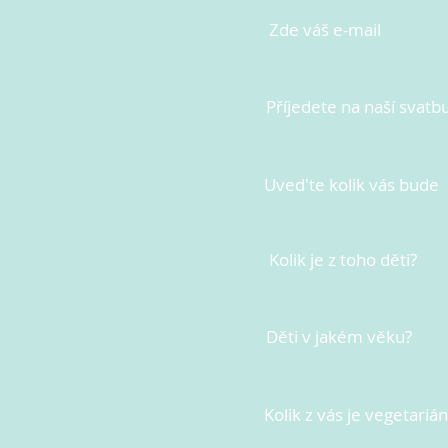
Zde váš e-mail
Příjedete na naší svatb
Uved'te kolik vás bude
Kolik je z toho děti?
Děti v jakém věku?
Kolik z vás je vegetariá