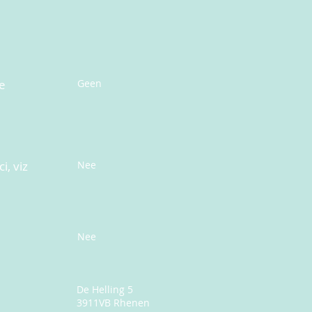
e
Geen
i, viz
Nee
Nee
De Helling 5
3911VB Rhenen