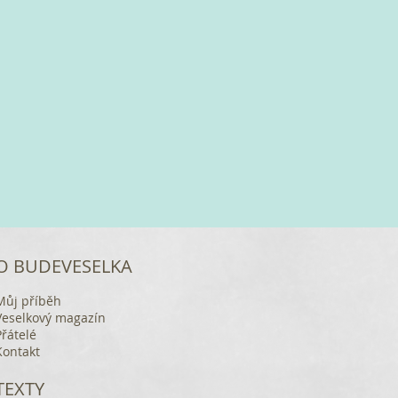
O BUDEVESELKA
Můj příběh
Veselkový magazín
Přátelé
Kontakt
TEXTY