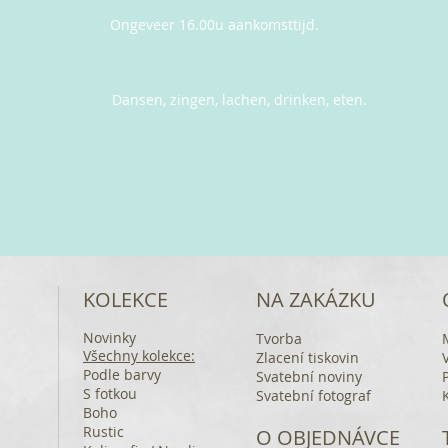
Ongeveer 16.00u aankomsttijd.
Dansen, zingen, lachen, drinken, eten.
KOLEKCE
NA ZAKÁZKU
Novinky
Tvorba
Všechny kolekce:
Zlacení tiskovin
Podle barvy
Svatební noviny
S fotkou
Svatební fotograf
Boho
Rustic
O OBJEDNÁVCE