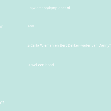
Cajwieman@kpnplanet.nl
u?
Ano
2(Carla Wieman en Bert Dekker=vader van Danny)
0, wel een hond
nů?