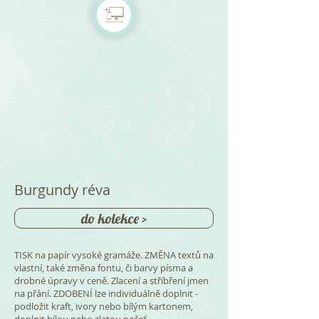
Burgundy réva
do kolekce >
TISK na papír vysoké gramáže. ZMĚNA textů na
vlastní, také změna fontu, či barvy písma a
drobné úpravy v ceně. Zlacení a stříbření jmen
na přání. ZDOBENÍ lze individuálně doplnit -
podložit kraft, ivory nebo bílým kartonem,
doplnit bílou nebo zlatou pečeť.