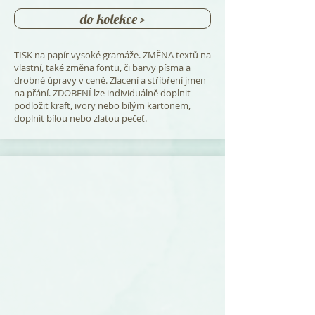
do kolekce >
TISK na papír vysoké gramáže. ZMĚNA textů na
vlastní, také změna fontu, či barvy písma a
drobné úpravy v ceně. Zlacení a stříbření jmen
na přání. ZDOBENÍ lze individuálně doplnit -
podložit kraft, ivory nebo bílým kartonem,
doplnit bílou nebo zlatou pečeť.