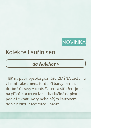
NOVINKA
Kolekce Lauřin sen
do kolekce >
TISK na papír vysoké gramáže. ZMĚNA textů na
vlastní, také změna fontu, či barvy písma a
drobné úpravy v ceně. Zlacení a stříbření jmen
na přání. ZDOBENÍ lze individuálně doplnit -
podložit kraft, ivory nebo bílým kartonem,
doplnit bílou nebo zlatou pečeť.