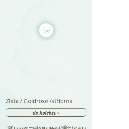
Zlatá / Goldrose /stříbrná
do kolekce >
TISK na papír vysoké gramáže. ZMĚNA textů na