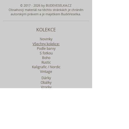
©
2017 - 2026
by BUDEVESELKA.CZ
Obsahový materiál na těchto stránkách je chráněn
autorským právem a je majetkem BudeVeselka.
KOLEKCE
Novinky
Všechny kolekce:
Podle barvy
S fotkou
Boho
Rustic
Kaligrafic / Nordic
Vintage
Dárky
Obálky
Vzorky
Katalog tiskovin
Filtr podle kolekcí
WEBY SVATEBNÍ
BASIC
MIDI
MAXI
a mnohem víc....