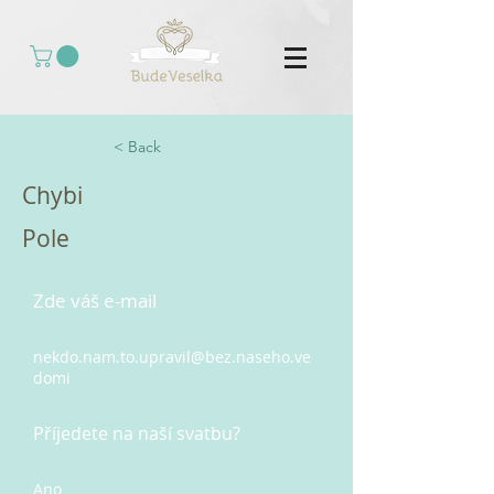
< Back
Chybi
Pole
Zde váš e-mail
nekdo.nam.to.upravil@bez.naseho.ve
domi
Příjedete na naší svatbu?
Ano