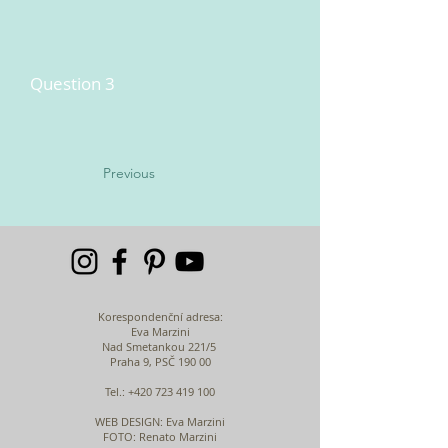
Question 3
Previous
Korespondenční adresa:
Eva Marzini
Nad Smetankou 221/5
Praha 9, PSČ 190 00
Tel.:
+420 723 419 100
WEB DESIGN
: Eva Marzini
FOTO: Renato Marzini