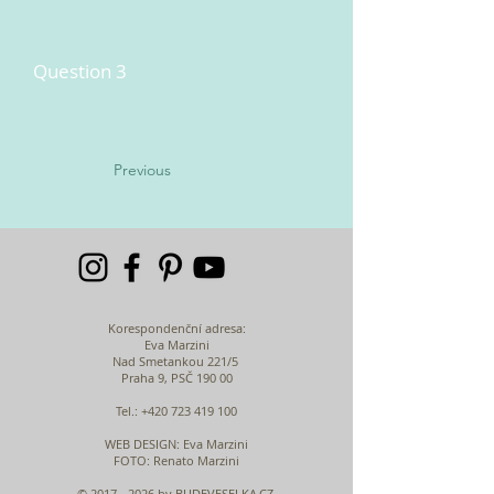
Question 3
Previous
Korespondenční adresa:
Eva Marzini
Nad Smetankou 221/5
Praha 9, PSČ 190 00
Tel.:
+420 723 419 100
WEB DESIGN
: Eva Marzini
FOTO: Renato Marzini
©
2017 - 2026
by BUDEVESELKA.CZ