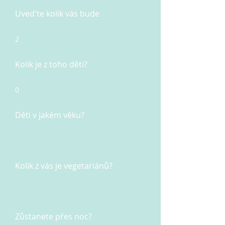
Uved'te kolik vás bude
2
Kolik je z toho děti?
0
Děti v jakém věku?
Kolik z vás je vegetariánů?
Zůstanete přes noc?