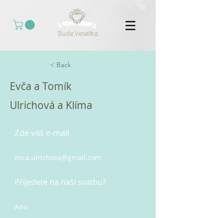
< Back
Evča a Tomík
Ulrichová a Klíma
Zde váš e-mail
evca.ulrichova@gmail.com
Příjedete na naší svatbu?
Ano