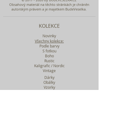
Obsahový materiál na těchto stránkách je chráněn
autorským právem a je majetkem BudeVeselka.
KOLEKCE
Novinky
Všechny kolekce:
Podle barvy
S fotkou
Boho
Rustic
Kaligrafic / Nordic
Vintage
Dárky
Obálky
Vzorky
Katalog tiskovin
Filtr podle kolekcí
WEBY SVATEBNÍ
BASIC
MIDI
MAXI
a mnohem víc....
O BUDEVESELKA