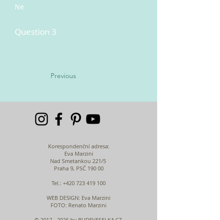
Ne
Question 3
Previous
Korespondenční adresa:
Eva Marzini
Nad Smetankou 221/5
Praha 9, PSČ 190 00
Tel.:
+420 723 419 100
WEB DESIGN
: Eva Marzini
FOTO: Renato Marzini
©
2017 - 2026
by BUDEVESELKA.CZ