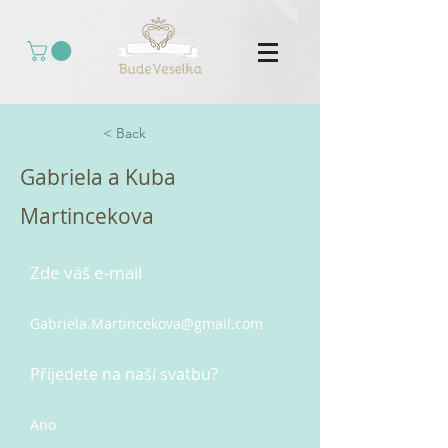
< Back
Gabriela a Kuba
Martincekova
Zde váš e-mail
Gabriela.Martincekova@gmail.com
Příjedete na naší svatbu?
Ano