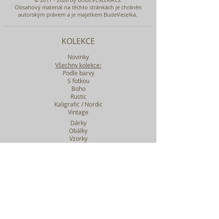
Obsahový materiál na těchto stránkách je chráněn
autorským právem a je majetkem BudeVeselka.
KOLEKCE
Novinky
Všechny kolekce:
Podle barvy
S fotkou
Boho
Rustic
Kaligrafic / Nordic
Vintage
Dárky
Obálky
Vzorky
Katalog tiskovin
Filtr podle kolekcí
WEBY SVATEBNÍ
BASIC
MIDI
MAXI
a mnohem víc....
O BUDEVESELKA