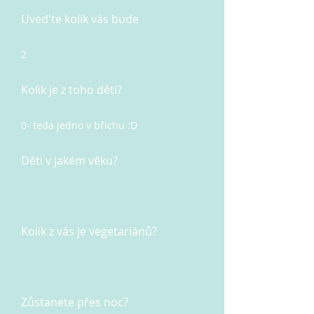
Uved'te kolik vás bude
2
Kolik je z toho děti?
0- teda jedno v břichu :D
Děti v jakém věku?
Kolik z vás je vegetariánů?
Zůstanete přes noc?